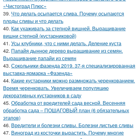
«Чистоград Плюс»
39.
Что делать осыпается слива. Почему осыпаются
плоды сливы и что делать
40.
Как ухаживать за степной вишней. Выращивание
вишни степной (кустарниковой)
41.
Усы клубники, что с ними делать. Деление куста
42.
Папайя дынное дерево выращивание из семян.
Выращивание папайи из семян
43.
Сокольники фазенда 2019. 37-я специализированная
выставка-ярмарка «Фазенда»
44.
Какие кустарники можно размножать черенкованием.
Время черенковать. Увеличиваем популяцию
декоративных кустарников в саду
45.
Обработка от вредителей сада весной. Весенняя
обработка сада – ПОШАГОВЫЙ план (6 обязательных
этапов)
46.
Вредители и болезни сливы. Болезни листьев сливы
47.
Виноград из косточки вырастить. Почему многие