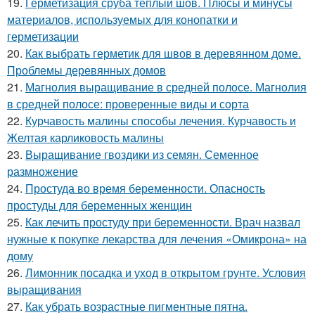
19.
Герметизация сруба теплый шов. Плюсы и минусы
материалов, используемых для конопатки и
герметизации
20.
Как выбрать герметик для швов в деревянном доме.
Проблемы деревянных домов
21.
Магнолия выращивание в средней полосе. Магнолия
в средней полосе: проверенные виды и сорта
22.
Курчавость малины способы лечения. Курчавость и
Желтая карликовость малины
23.
Выращивание гвоздики из семян. Семенное
размножение
24.
Простуда во время беременности. Опасность
простуды для беременных женщин
25.
Как лечить простуду при беременности. Врач назвал
нужные к покупке лекарства для лечения «Омикрона» на
дому
26.
Лимонник посадка и уход в открытом грунте. Условия
выращивания
27.
Как убрать возрастные пигментные пятна.