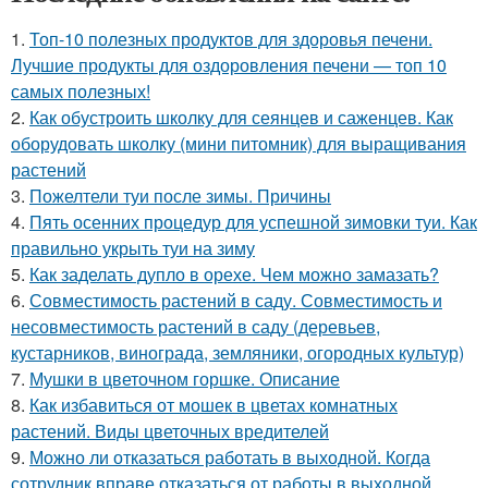
1.
Топ-10 полезных продуктов для здоровья печени.
Лучшие продукты для оздоровления печени — топ 10
самых полезных!
2.
Как обустроить школку для сеянцев и саженцев. Как
оборудовать школку (мини питомник) для выращивания
растений
3.
Пожелтели туи после зимы. Причины
4.
Пять осенних процедур для успешной зимовки туи. Как
правильно укрыть туи на зиму
5.
Как заделать дупло в орехе. Чем можно замазать?
6.
Совместимость растений в саду. Совместимость и
несовместимость растений в саду (деревьев,
кустарников, винограда, земляники, огородных культур)
7.
Мушки в цветочном горшке. Описание
8.
Как избавиться от мошек в цветах комнатных
растений. Виды цветочных вредителей
9.
Можно ли отказаться работать в выходной. Когда
сотрудник вправе отказаться от работы в выходной