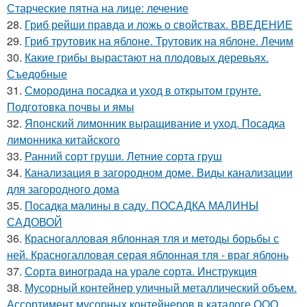
Старческие пятна на лице: лечение
28.
Гриб рейши правда и ложь о свойствах. ВВЕДЕНИЕ
29.
Гриб трутовик на яблоне. Трутовик на яблоне. Лечим
30.
Какие грибы вырастают на плодовых деревьях.
Съедобные
31.
Смородина посадка и уход в открытом грунте.
Подготовка почвы и ямы
32.
Японский лимонник выращивание и уход. Посадка
лимонника китайского
33.
Ранний сорт груши. Летние сорта груш
34.
Канализация в загородном доме. Виды канализации
для загородного дома
35.
Посадка малины в саду. ПОСАДКА МАЛИНЫ
САДОВОЙ
36.
Красногалловая яблонная тля и методы борьбы с
ней. Красногалловая серая яблонная тля - враг яблонь
37.
Сорта винограда на урале сорта. Инструкция
38.
Мусорный контейнер уличный металлический объем.
Ассортимент мусорных контейнеров в каталоге ООО