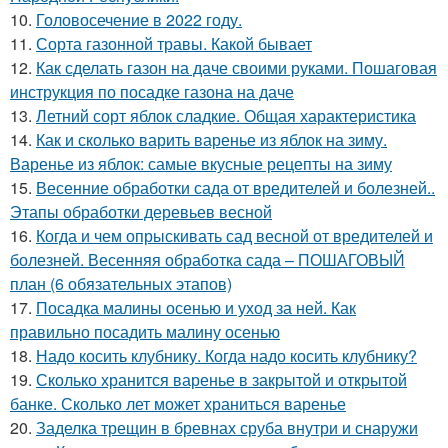
10.
Головосечение в 2022 году.
11.
Сорта газонной травы. Какой бывает
12.
Как сделать газон на даче своими руками. Пошаговая
инструкция по посадке газона на даче
13.
Летний сорт яблок сладкие. Общая характеристика
14.
Как и сколько варить варенье из яблок на зиму.
Варенье из яблок: самые вкусные рецепты на зиму
15.
Весенние обработки сада от вредителей и болезней..
Этапы обработки деревьев весной
16.
Когда и чем опрыскивать сад весной от вредителей и
болезней. Весенняя обработка сада – ПОШАГОВЫЙ
план (6 обязательных этапов)
17.
Посадка малины осенью и уход за ней. Как
правильно посадить малину осенью
18.
Надо косить клубнику. Когда надо косить клубнику?
19.
Сколько хранится варенье в закрытой и открытой
банке. Сколько лет может храниться варенье
20.
Заделка трещин в бревнах сруба внутри и снаружи