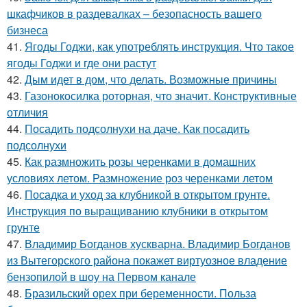
шкафчиков в раздевалках – безопасность вашего
бизнеса
41.
Ягоды Годжи, как употреблять инструкция. Что такое
ягоды Годжи и где они растут
42.
Дым идет в дом, что делать. Возможные причины
43.
Газонокосилка роторная, что значит. Конструктивные
отличия
44.
Посадить подсолнухи на даче. Как посадить
подсолнухи
45.
Как размножить розы черенками в домашних
условиях летом. Размножение роз черенками летом
46.
Посадка и уход за клубникой в открытом грунте.
Инструкция по выращиванию клубники в открытом
грунте
47.
Владимир Богданов хускварна. Владимир Богданов
из Вытегорского района покажет виртуозное владение
бензопилой в шоу на Первом канале
48.
Бразильский орех при беременности. Польза