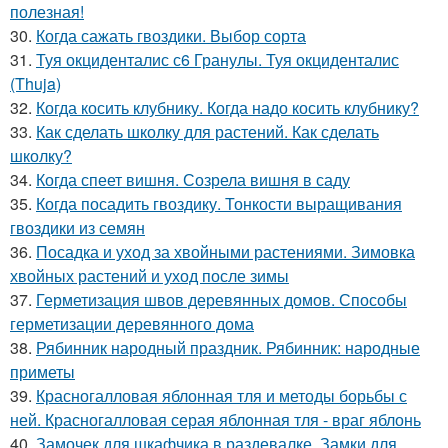
полезная!
30.
Когда сажать гвоздики. Выбор сорта
31.
Туя окциденталис с6 Гранулы. Туя окциденталис
(Thuja)
32.
Когда косить клубнику. Когда надо косить клубнику?
33.
Как сделать школку для растений. Как сделать
школку?
34.
Когда спеет вишня. Созрела вишня в саду
35.
Когда посадить гвоздику. Тонкости выращивания
гвоздики из семян
36.
Посадка и уход за хвойными растениями. Зимовка
хвойных растений и уход после зимы
37.
Герметизация швов деревянных домов. Способы
герметизации деревянного дома
38.
Рябинник народный праздник. Рябинник: народные
приметы
39.
Красногалловая яблонная тля и методы борьбы с
ней. Красногалловая серая яблонная тля - враг яблонь
40.
Замочек для шкафчика в раздевалке. Замки для