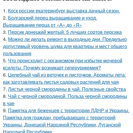
1.
Коск россии екатеринбург выставка дачный сезон.
2.
Болгарский перец выращивание и уход.
Выращивание перца от «А» до «Я»
3.
Персик донецкий желтый. 5 лучших сортов персика
4.
Можно ли делать ремонт в выходные дни. Предельно
допустимый уровень шума для квартиры и мест общего
пользования
5.
Что происходит с организмом при избытке мочевой
ксилоты. Почему возникает гиперурикемия?
6.
Целебный чай из веточек и листочков. Ароматы лета:
как заготавливать листья садовых растений для чая
7.
Листья черной смородины в чай. Полезные свойства
8.
Чай с черной смородиной. Польза черной смородины
в чае
9.
Памятка для беженцев с территории ЛДНР и Украины.
Памятка для граждан, прибывающих с территорий
Украины, Донецкой Народной Республики, Луганской
Народной Республики.