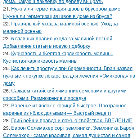
дома. Какую шпаклевку по дереву выбрать
21.
Нужна ли герметизация швов в брусовом доме.
Нужна ли герметизация швов в доме из бруса?
22.
Правильный уход за малиной осенью. Уход за
малиной осенью
23.
5 главных правил ухода за малиной весной.
Добавление статьи в новую подборку
24.
Курчавость и Желтая карликовость малины.
Кустистая карликовость малины
25.
Как лечить простуду при беременности. Врач назвал
нужные к покупке лекарства для лечения «Омикрона» на
дому
26.
Сажаем китайский лимонник семенами и другими
способами. Размножение и посадка
27.
Варенье из яблок с корицей быстрое. Прозрачное
варенье из яблок дольками — быстрый рецепт
28.
Гриб рейши правда и ложь о свойствах. ВВЕДЕНИЕ
29.
Барон Солемахер сорт земляники. Земляника Барон
Солемахер - самая красивая, самая душистая и самая