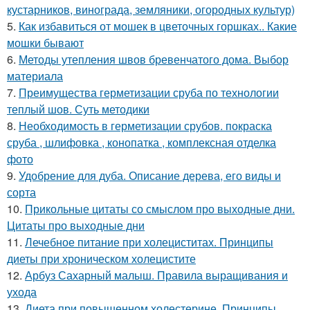
кустарников, винограда, земляники, огородных культур)
5.
Как избавиться от мошек в цветочных горшках.. Какие
мошки бывают
6.
Методы утепления швов бревенчатого дома. Выбор
материала
7.
Преимущества герметизации сруба по технологии
теплый шов. Суть методики
8.
Необходимость в герметизации срубов. покраска
сруба , шлифовка , конопатка , комплексная отделка
фото
9.
Удобрение для дуба. Описание дерева, его виды и
сорта
10.
Прикольные цитаты со смыслом про выходные дни.
Цитаты про выходные дни
11.
Лечебное питание при холециститах. Принципы
диеты при хроническом холецистите
12.
Арбуз Сахарный малыш. Правила выращивания и
ухода
13.
Диета при повышенном холестерине. Принципы