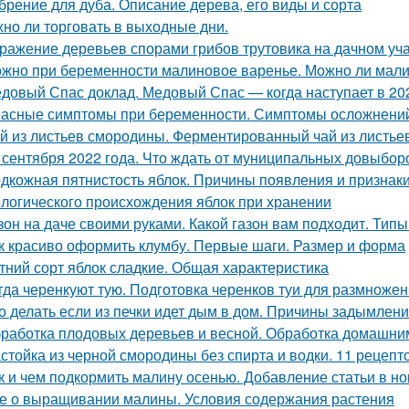
брение для дуба. Описание дерева, его виды и сорта
но ли торговать в выходные дни.
ражение деревьев спорами грибов трутовика на дачном учас
жно при беременности малиновое варенье. Можно ли мали
довый Спас доклад. Медовый Спас — когда наступает в 202
асные симптомы при беременности. Симптомы осложнени
й из листьев смородины. Ферментированный чай из листье
 сентября 2022 года. Что ждать от муниципальных довыборо
дкожная пятнистость яблок. Причины появления и признак
логического происхождения яблок при хранении
зон на даче своими руками. Какой газон вам подходит. Типы
к красиво оформить клумбу. Первые шаги. Размер и форма
тний сорт яблок сладкие. Общая характеристика
гда черенкуют тую. Подготовка черенков туи для размноже
о делать если из печки идет дым в дом. Причины задымлен
работка плодовых деревьев и весной. Обработка домашни
стойка из черной смородины без спирта и водки. 11 рецепт
к и чем подкормить малину осенью. Добавление статьи в н
е о выращивании малины. Условия содержания растения