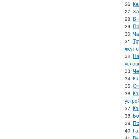
26.
Ка
27.
Ха
28.
В 
29.
По
30.
Ча
31.
Тр
жёлто
32.
На
услов
33.
Че
34.
Ка
35.
Ог
36.
Ка
устро
37.
Ка
38.
Бо
39.
По
40.
Га
41.
Вы