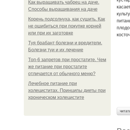
Как выращивать чабрец на даче.
касае
Способы выращивания на даче
культ
Корень подсолнуха, как сушить. Как
питан
не ошибиться при покупке корней
плодо
или при их заготовке
косто
Туя брабант болезни и вредители.
Болезни туи и их лечение
Топ-6 запретов при простатите. Чем
же питание при простатите
отличается от обычного меню?
Лечебное питание при
холециститах. Принципы диеты при
хроническом холецистите
читат