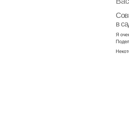
Вас
Сов
в са
Я оче
Подел
Некот