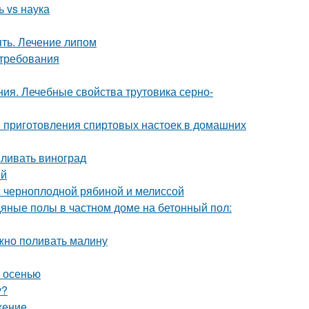
 vs наука
ять. Лечение липом
 требования
ия. Лечебные свойства трутовика серно-
ы приготовления спиртовых настоек в домашних
мливать виноград
ой
с черноплодной рябиной и мелиссой
дяные полы в частном доме на бетонный пол:
ужно поливать малину
м осенью
у?
жение