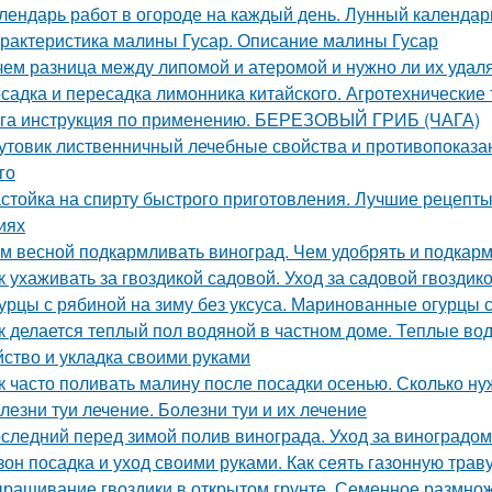
лендарь работ в огороде на каждый день. Лунный календарь
рактеристика малины Гусар. Описание малины Гусар
чем разница между липомой и атеромой и нужно ли их удал
садка и пересадка лимонника китайского. Агротехнические
га инструкция по применению. БЕРЕЗОВЫЙ ГРИБ (ЧАГА)
утовик лиственничный лечебные свойства и противопоказан
го
стойка на спирту быстрого приготовления. Лучшие рецепт
иях
м весной подкармливать виноград. Чем удобрять и подкар
к ухаживать за гвоздикой садовой. Уход за садовой гвоздик
урцы с рябиной на зиму без уксуса. Маринованные огурцы 
к делается теплый пол водяной в частном доме. Теплые во
йство и укладка своими руками
к часто поливать малину после посадки осенью. Сколько н
лезни туи лечение. Болезни туи и их лечение
следний перед зимой полив винограда. Уход за виноградо
зон посадка и уход своими руками. Как сеять газонную трав
ращивание гвоздики в открытом грунте. Семенное размно