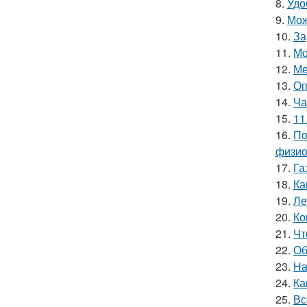
8.
Удо
9.
Мож
10.
За
11.
Мо
12.
Ме
13.
Оп
14.
Ча
15.
11
16.
По
физио
17.
Га
18.
Ка
19.
Ле
20.
Ко
21.
Чт
22.
Об
23.
На
24.
Ка
25.
Вс