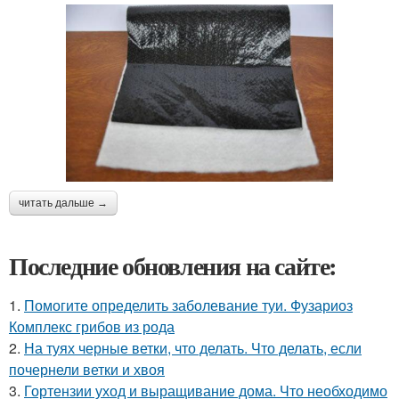
читать дальше →
Последние обновления на сайте:
1.
Помогите определить заболевание туи. Фузариоз
Комплекс грибов из рода
2.
На туях черные ветки, что делать. Что делать, если
почернели ветки и хвоя
3.
Гортензии уход и выращивание дома. Что необходимо