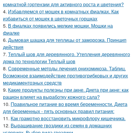
комнатной гортензии для активного роста и цветения?
4.
Избавляемся от мошек в комнатных фиалках. Как
избавиться от мошек в цветочных горшках
5.
В фиалках появились мелкие мошки. Мошки на
фиалке
6.
Дымовая шашка для теплицы от заморозка. Принцип
действия
7.
Теплый шов для деревянного. Утепления деревянного
дома по технологии Теплый шов
8.
Современные методы лечения онихомикоза. Таблиц.
Возможное взаимодействие противогрибковых и других
медикаментозных средств
9.
Какие продукты полезны при акне. Диета при акне: как
рацион влияет на выработку кожного сала?
10.
Правильное питание во время беременности. Диета
для беременных - пять основных правил питания:
11.
Как грамотно восстановить микрофлору кишечника.
12.
Выращивание гвоздики из семян в домашних
условиях. Выбор вида гвоздики