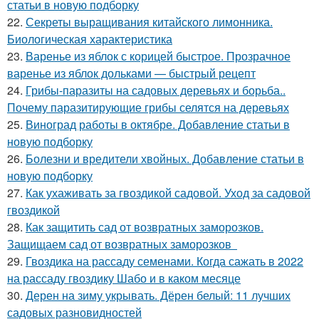
статьи в новую подборку
22.
Секреты выращивания китайского лимонника.
Биологическая характеристика
23.
Варенье из яблок с корицей быстрое. Прозрачное
варенье из яблок дольками — быстрый рецепт
24.
Грибы-паразиты на садовых деревьях и борьба..
Почему паразитирующие грибы селятся на деревьях
25.
Виноград работы в октябре. Добавление статьи в
новую подборку
26.
Болезни и вредители хвойных. Добавление статьи в
новую подборку
27.
Как ухаживать за гвоздикой садовой. Уход за садовой
гвоздикой
28.
Как защитить сад от возвратных заморозков.
Защищаем сад от возвратных заморозков
29.
Гвоздика на рассаду семенами. Когда сажать в 2022
на рассаду гвоздику Шабо и в каком месяце
30.
Дерен на зиму укрывать. Дёрен белый: 11 лучших
садовых разновидностей