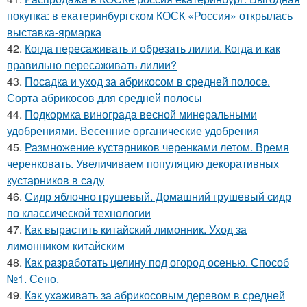
покупка: в екатеринбургском КОСК «Россия» открылась
выставка-ярмарка
42.
Когда пересаживать и обрезать лилии. Когда и как
правильно пересаживать лилии?
43.
Посадка и уход за абрикосом в средней полосе.
Сорта абрикосов для средней полосы
44.
Подкормка винограда весной минеральными
удобрениями. Весенние органические удобрения
45.
Размножение кустарников черенками летом. Время
черенковать. Увеличиваем популяцию декоративных
кустарников в саду
46.
Сидр яблочно грушевый. Домашний грушевый сидр
по классической технологии
47.
Как вырастить китайский лимонник. Уход за
лимонником китайским
48.
Как разработать целину под огород осенью. Способ
№1. Сено.
49.
Как ухаживать за абрикосовым деревом в средней