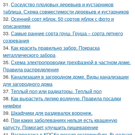
31.
Соседство плодовых деревьев и кустарников
таблица. Схема совместимости деревьев и кустарников
32.
Осенний сорт яблок. 50 сортов яблок с фото и
описаниями
33.
Самые ранние сорта груш. Груша – сорта летнего
созревания
34.
Как красить правильно забор. Покраска
металлического забора
35.
Схема электропроводки трехфазной в частном доме.
Правила распределения
36.
Канализация в загородном доме. Виды канализации
для загородного дома
37.
Теплый пол или радиаторы. Теплый пол
38.
Как вырастить лилию водяную. Правила посадки
нимфеи
39.
Шкафчики для раздевалок воронеж.
40.
При каких заболеваниях нельзя есть квашеную
капусту. Помогает улучшить пищеварение
41.
Распродажа в КОСКе россия екатеринбург. Выгодная