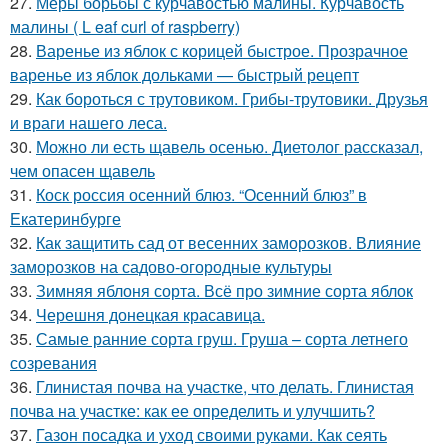
27.
Меры борьбы с курчавостью малины. Курчавость
малины ( L eaf curl of raspberry)
28.
Варенье из яблок с корицей быстрое. Прозрачное
варенье из яблок дольками — быстрый рецепт
29.
Как бороться с трутовиком. Грибы-трутовики. Друзья
и враги нашего леса.
30.
Можно ли есть щавель осенью. Диетолог рассказал,
чем опасен щавель
31.
Коск россия осенний блюз. “Осенний блюз” в
Екатеринбурге
32.
Как защитить сад от весенних заморозков. Влияние
заморозков на садово-огородные культуры
33.
Зимняя яблоня сорта. Всё про зимние сорта яблок
34.
Черешня донецкая красавица.
35.
Самые ранние сорта груш. Груша – сорта летнего
созревания
36.
Глинистая почва на участке, что делать. Глинистая
почва на участке: как ее определить и улучшить?
37.
Газон посадка и уход своими руками. Как сеять