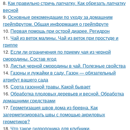
8.
Как правильно стричь лапчатку. Как обрезать лапчатку
весной
9.
Основные рекомендации по уходу за домашним
грейпфрутом. Общая информация о грейпфруте
10.
Первая помощь при острой диарее. Регидрон
11.
Чай из веток малины. Чай из веток при простуде и
гриппе
12.
Если ли ограничения по приему чая из черной
смородины. Состав ягод
13.
Листья черной смородины в чай. Полезные свойства
14.
Газоны и лужайки в саду. Газон — обязательный
атрибут вашего сада
15.
Сорта газонной травы. Какой бывает
16.
Обработка плодовых деревьев и весной. Обработка
домашними средствами
17.
Герметизация швов дома из бревна. Как
загерметизировать швы с помощью акриловых
герметиков?
18.
Что такое гидропоника для клубники.