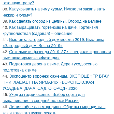
газонную траву?
38.
Как укрывать на зиму хурму. Нужно ли закапывать
инжир и хурму?
39.
Как сделать огород из целины. Огород на целине
40.
Как выращивать гортензию на даче. Гортензия
крупнолистная (садовая) – описание
41.
Выставка загородный дом москва 2019. Выставка
«Загородный дом. Весна 2019»
42.
Сокольники фазенда 2019. 37-я специализированная
выставка-ярмарка «Фазенда»
43.
Подготовка дерена к зиме. Дерен уход осенью
подготовка к зиме
44.
Экспоцентр воронеж саженцы. ЭКСПОЦЕНТР ВГАУ
ПРИГЛАШАЕТ НА ЯРМАРКУ «ВОРОНЕЖСКАЯ
УСАДЬБА. ДАЧА. САД. ОГОРОД» 2020
45.
Уход за годжи осенью. Выбор сорта для
выращивания в средней полосе России
46.
Летняя обрезка смородины. Обрезка смородины –,
как и когда это нужно делать