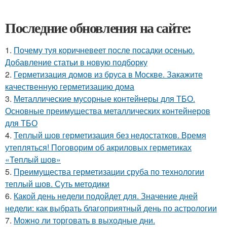
Последние обновления на сайте:
1.
Почему туя коричневеет после посадки осенью.
Добавление статьи в новую подборку
2.
Герметизация домов из бруса в Москве. Закажите
качественную герметизацию дома
3.
Металлические мусорные контейнеры для ТБО.
Основные преимущества металлических контейнеров
для ТБО
4.
Теплый шов герметизация без недостатков. Время
утепляться! Поговорим об акриловых герметиках
«Теплый шов»
5.
Преимущества герметизации сруба по технологии
теплый шов. Суть методики
6.
Какой день недели подойдет для. Значение дней
недели: как выбрать благоприятный день по астрологии
7.
Можно ли торговать в выходные дни.