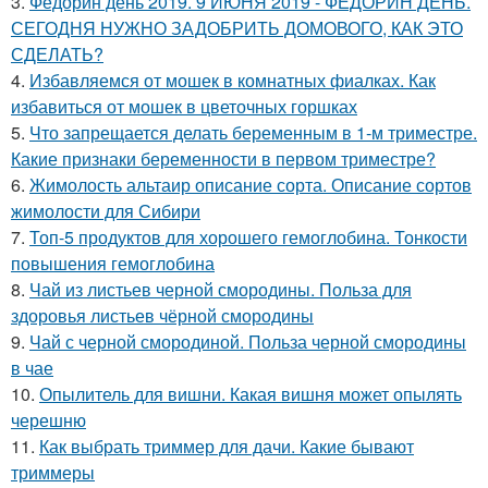
3.
Федорин день 2019. 9 ИЮНЯ 2019 - ФЕДОРИН ДЕНЬ.
СЕГОДНЯ НУЖНО ЗАДОБРИТЬ ДОМОВОГО, КАК ЭТО
СДЕЛАТЬ?
4.
Избавляемся от мошек в комнатных фиалках. Как
избавиться от мошек в цветочных горшках
5.
Что запрещается делать беременным в 1-м триместре.
Какие признаки беременности в первом триместре?
6.
Жимолость альтаир описание сорта. Описание сортов
жимолости для Сибири
7.
Топ-5 продуктов для хорошего гемоглобина. Тонкости
повышения гемоглобина
8.
Чай из листьев черной смородины. Польза для
здоровья листьев чёрной смородины
9.
Чай с черной смородиной. Польза черной смородины
в чае
10.
Опылитель для вишни. Какая вишня может опылять
черешню
11.
Как выбрать триммер для дачи. Какие бывают
триммеры