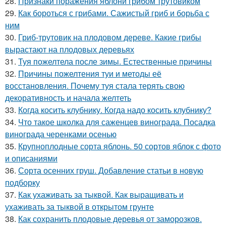
28.
Признаки поражения яблони грибом трутовиком
29.
Как бороться с грибами. Сажистый гриб и борьба с
ним
30.
Гриб-трутовик на плодовом дереве. Какие грибы
вырастают на плодовых деревьях
31.
Туя пожелтела после зимы. Естественные причины
32.
Причины пожелтения туи и методы её
восстановления. Почему туя стала терять свою
декоративность и начала желтеть
33.
Когда косить клубнику. Когда надо косить клубнику?
34.
Что такое школка для саженцев винограда. Посадка
винограда черенками осенью
35.
Крупноплодные сорта яблонь. 50 сортов яблок с фото
и описаниями
36.
Сорта осенних груш. Добавление статьи в новую
подборку
37.
Как ухаживать за тыквой. Как выращивать и
ухаживать за тыквой в открытом грунте
38.
Как сохранить плодовые деревья от заморозков.