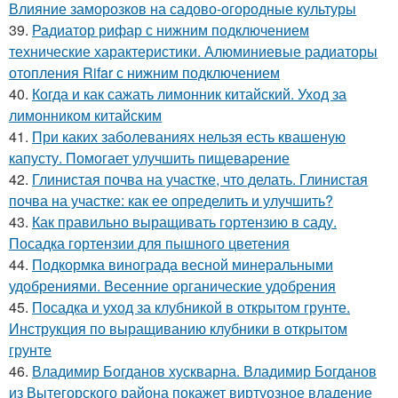
Влияние заморозков на садово-огородные культуры
39.
Радиатор рифар с нижним подключением
технические характеристики. Алюминиевые радиаторы
отопления Rifar с нижним подключением
40.
Когда и как сажать лимонник китайский. Уход за
лимонником китайским
41.
При каких заболеваниях нельзя есть квашеную
капусту. Помогает улучшить пищеварение
42.
Глинистая почва на участке, что делать. Глинистая
почва на участке: как ее определить и улучшить?
43.
Как правильно выращивать гортензию в саду.
Посадка гортензии для пышного цветения
44.
Подкормка винограда весной минеральными
удобрениями. Весенние органические удобрения
45.
Посадка и уход за клубникой в открытом грунте.
Инструкция по выращиванию клубники в открытом
грунте
46.
Владимир Богданов хускварна. Владимир Богданов
из Вытегорского района покажет виртуозное владение