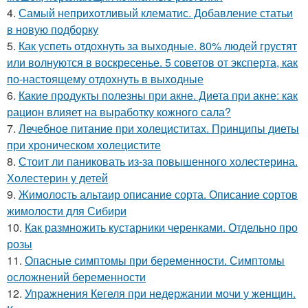
4.
Самый неприхотливый клематис. Добавление статьи
в новую подборку
5.
Как успеть отдохнуть за выходные. 80% людей грустят
или волнуются в воскресенье. 5 советов от эксперта, как
по-настоящему отдохнуть в выходные
6.
Какие продукты полезны при акне. Диета при акне: как
рацион влияет на выработку кожного сала?
7.
Лечебное питание при холециститах. Принципы диеты
при хроническом холецистите
8.
Стоит ли паниковать из-за повышенного холестерина.
Холестерин у детей
9.
Жимолость альтаир описание сорта. Описание сортов
жимолости для Сибири
10.
Как размножить кустарники черенками. Отдельно про
розы
11.
Опасные симптомы при беременности. Симптомы
осложнений беременности
12.
Упражнения Кегеля при недержании мочи у женщин.