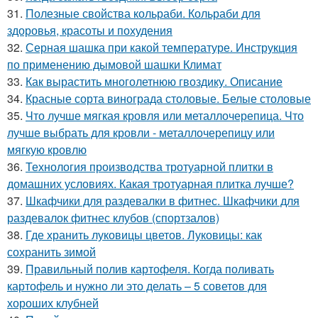
31.
Полезные свойства кольраби. Кольраби для
здоровья, красоты и похудения
32.
Серная шашка при какой температуре. Инструкция
по применению дымовой шашки Климат
33.
Как вырастить многолетнюю гвоздику. Описание
34.
Красные сорта винограда столовые. Белые столовые
35.
Что лучше мягкая кровля или металлочерепица. Что
лучше выбрать для кровли - металлочерепицу или
мягкую кровлю
36.
Технология производства тротуарной плитки в
домашних условиях. Какая тротуарная плитка лучше?
37.
Шкафчики для раздевалки в фитнес. Шкафчики для
раздевалок фитнес клубов (спортзалов)
38.
Где хранить луковицы цветов. Луковицы: как
сохранить зимой
39.
Правильный полив картофеля. Когда поливать
картофель и нужно ли это делать – 5 советов для
хороших клубней