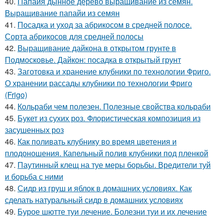
40.
Папайя дынное дерево выращивание из семян.
Выращивание папайи из семян
41.
Посадка и уход за абрикосом в средней полосе.
Сорта абрикосов для средней полосы
42.
Выращивание дайкона в открытом грунте в
Подмосковье. Дайкон: посадка в открытый грунт
43.
Заготовка и хранение клубники по технологии Фриго.
О хранении рассады клубники по технологии Фриго
(Frigo)
44.
Кольраби чем полезен. Полезные свойства кольраби
45.
Букет из сухих роз. Флористическая композиция из
засушенных роз
46.
Как поливать клубнику во время цветения и
плодоношения. Капельный полив клубники под пленкой
47.
Паутинный клещ на туе меры борьбы. Вредители туй
и борьба с ними
48.
Сидр из груш и яблок в домашних условиях. Как
сделать натуральный сидр в домашних условиях
49.
Бурое шютте туи лечение. Болезни туи и их лечение