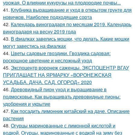
урожая. О влиянии кукурузы на плодородие почвы...
41.
Клубника выращивание и уход в открытом грунте для
новичков. Наиболее подходящие сорта
42.
Календарь виноградаря по месяцам 2019. Календарь
виноградаря на весну 2019 года
43.
В фиалках завелись мошки, что делать. Какие мошки
могут завестись на фиалках
44.
Цветы садовые гвоздики. Гвоздика садовая:
роскошное цветение и несложный уход
45.
Экспоцентр воронеж саженцы. ЭКСПОЦЕНТР ВГАУ
ПРИГЛАШАЕТ НА ЯРМАРКУ «ВОРОНЕЖСКАЯ
УСАДЬБА. ДАЧА. САД. ОГОРОД» 2020
46.
Древовидный пион уход и выращивание в
подмосковье. Как выращивать древовидные пионы:
удобрения и укрытие
47.
Как посадить лимонник китайский на даче. Описание
растения
48.
Огурцы маринованные с лимонной кислотой и
водкой. Огурцы, маринованные с водкой на зиму без