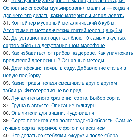
30.
Чем лучше мульчировать малину после посадки.
Основные способы мульчирования малины — когда и
для чего это делать, какие материалы использовать
31.
Контейнер мусорный металлический 8 куб м.
Ассортимент металлических контейнеров 0,8 куб.м
32.
Дегустационная оценка яблок. 10 самых вкусных
сортов яблок на дегустационном марафоне
33.
Как избавиться от грибов на дереве. Как уничтожить
вредителей древесины? Основные методы
34.
Дезинфекция почвы в саду. Добавление статьи в
новую подборку
35.
Какие травы нельзя смешивать друг с другом
таблица. Фитотерапия не во вред
36.
Лук длительного хранения сорта. Выбор сорта
37.
Груша в августе. Описание культуры
38.
Опылители для вишни. Чудо-вишня
39.
Сорта персиков для волгоградской области. Самые
лучшие сорта персиков с фото и описанием
40.
Что делать со стеблями кукурузы после сбора