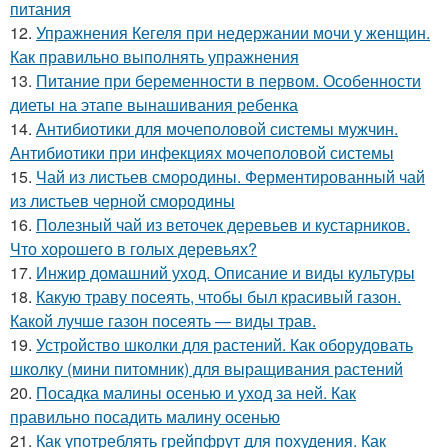
питания
12.
Упражнения Кегеля при недержании мочи у женщин.
Как правильно выполнять упражнения
13.
Питание при беременности в первом. Особенности
диеты на этапе вынашивания ребенка
14.
Антибиотики для мочеполовой системы мужчин.
Антибиотики при инфекциях мочеполовой системы
15.
Чай из листьев смородины. Ферментированный чай
из листьев черной смородины
16.
Полезный чай из веточек деревьев и кустарников.
Что хорошего в голых деревьях?
17.
Инжир домашний уход. Описание и виды культуры
18.
Какую траву посеять, чтобы был красивый газон.
Какой лучше газон посеять — виды трав.
19.
Устройство школки для растений. Как оборудовать
школку (мини питомник) для выращивания растений
20.
Посадка малины осенью и уход за ней. Как
правильно посадить малину осенью
21.
Как употреблять грейпфрут для похудения. Как