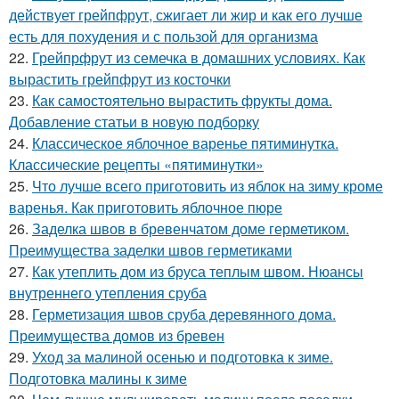
действует грейпфрут, сжигает ли жир и как его лучше
есть для похудения и с пользой для организма
22.
Грейпрфрут из семечка в домашних условиях. Как
вырастить грейпфрут из косточки
23.
Как самостоятельно вырастить фрукты дома.
Добавление статьи в новую подборку
24.
Классическое яблочное варенье пятиминутка.
Классические рецепты «пятиминутки»
25.
Что лучше всего приготовить из яблок на зиму кроме
варенья. Как приготовить яблочное пюре
26.
Заделка швов в бревенчатом доме герметиком.
Преимущества заделки швов герметиками
27.
Как утеплить дом из бруса теплым швом. Нюансы
внутреннего утепления сруба
28.
Герметизация швов сруба деревянного дома.
Преимущества домов из бревен
29.
Уход за малиной осенью и подготовка к зиме.
Подготовка малины к зиме