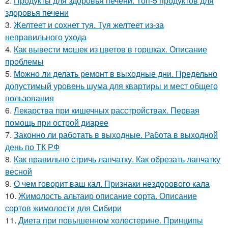
2.
Продукты для здоровья печени. Топ-5 продуктов для
здоровья печени
3.
Желтеет и сохнет туя. Туя желтеет из-за
неправильного ухода
4.
Как вывести мошек из цветов в горшках. Описание
проблемы
5.
Можно ли делать ремонт в выходные дни. Предельно
допустимый уровень шума для квартиры и мест общего
пользования
6.
Лекарства при кишечных расстройствах. Первая
помощь при острой диарее
7.
Законно ли работать в выходные. Работа в выходной
день по ТК РФ
8.
Как правильно стричь лапчатку. Как обрезать лапчатку
весной
9.
О чем говорит ваш кал. Признаки нездорового кала
10.
Жимолость альтаир описание сорта. Описание
сортов жимолости для Сибири
11.
Диета при повышенном холестерине. Принципы