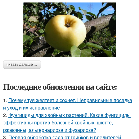
читать дальше →
Последние обновления на сайте:
1.
Почему туя желтеет и сохнет. Неправильные посадка
и уход и их исправление
2.
Фунгициды для хвойных растений. Какие фунгициды
эффективны против болезней хвойных: шютте,
ржавчины, альтернариоза и фузариоза?
3.
Первая обработка сада от грибков и вредителей