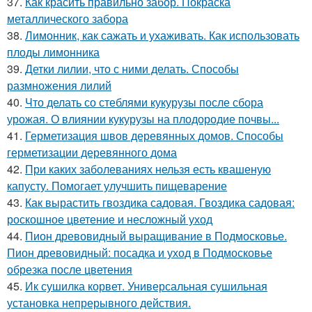
37.
Как красить правильно забор. Покраска
металлического забора
38.
Лимонник, как сажать и ухаживать. Как использовать
плоды лимонника
39.
Детки лилии, что с ними делать. Способы
размножения лилий
40.
Что делать со стеблями кукурузы после сбора
урожая. О влиянии кукурузы на плодородие почвы...
41.
Герметизация швов деревянных домов. Способы
герметизации деревянного дома
42.
При каких заболеваниях нельзя есть квашеную
капусту. Помогает улучшить пищеварение
43.
Как вырастить гвоздика садовая. Гвоздика садовая:
роскошное цветение и несложный уход
44.
Пион древовидный выращивание в Подмосковье.
Пион древовидный: посадка и уход в Подмосковье
обрезка после цветения
45.
Ик сушилка корвет. Универсальная сушильная
установка непрерывного действия.