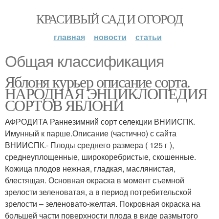
КРАСИВЫЙ САД И ОГОРОД
главная
новости
статьи
Общая классификация
Яблоня курьер описание сорта.
НАРОДНАЯ ЭНЦИКЛОПЕДИЯ
СОРТОВ ЯБЛОНИ
АФРОДИТА Раннезимний сорт селекции ВНИИСПК.
Имунный к парше.Описание (частично) с сайта
ВНИИСПК.- Плоды среднего размера ( 125 г ),
среднеуплощенные, широкоребристые, скошенные.
Кожица плодов нежная, гладкая, маслянистая,
блестящая. Основная окраска в момент съемной
зрелости зеленоватая, а в период потребительской
зрелости – зеленовато-желтая. Покровная окраска на
большей части поверхности плода в виде размытого