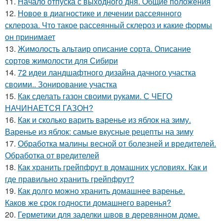
11.
Начало отпуска с выходного дня. Общие положения
12.
Новое в диагностике и лечении рассеянного
склероза. Что такое рассеянный склероз и какие формы
он принимает
13.
Жимолость альтаир описание сорта. Описание
сортов жимолости для Сибири
14.
72 идеи ландшафтного дизайна дачного участка
своими.. Зонирование участка
15.
Как сделать газон своими руками. С ЧЕГО
НАЧИНАЕТСЯ ГАЗОН?
16.
Как и сколько варить варенье из яблок на зиму.
Варенье из яблок: самые вкусные рецепты на зиму
17.
Обработка малины весной от болезней и вредителей.
Обработка от вредителей
18.
Как хранить грейпфрут в домашних условиях. Как и
где правильно хранить грейпфрут?
19.
Как долго можно хранить домашнее варенье.
Каков же срок годности домашнего варенья?
20.
Герметики для заделки швов в деревянном доме.