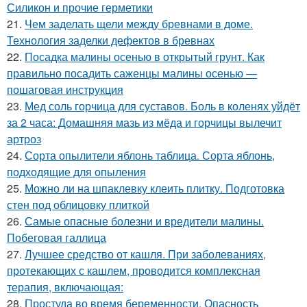
Силикон и прочие герметики
21.
Чем заделать щели между бревнами в доме.
Технология заделки дефектов в бревнах
22.
Посадка малины осенью в открытый грунт. Как
правильно посадить саженцы малины осенью —
пошаговая инструкция
23.
Мед соль горчица для суставов. Боль в коленях уйдёт
за 2 часа: Домашняя мазь из мёда и горчицы вылечит
артроз
24.
Сорта опылители яблонь таблица. Сорта яблонь,
подходящие для опыления
25.
Можно ли на шпаклевку клеить плитку. Подготовка
стен под облицовку плиткой
26.
Самые опасные болезни и вредители малины.
Побеговая галлица
27.
Лучшее средство от кашля. При заболеваниях,
протекающих с кашлем, проводится комплексная
терапия, включающая:
28.
Простуда во время беременности. Опасность