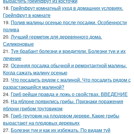
вырастить грейпфрут из косточки
18.
Грейпфрут комнатный уход в домашних условиях.
Грейпфрут в комнате
19.
Полив малины осенью после посадки. Особенности
полива
20.
Лучший герметик для деревянного дома.
Силиконовые
21.
Туя брабант болезни и вредители. Болезни туи и их
лечение
22.
Осенняя посадка обычной и ремонтантной малины.
Когда сажать малину осенью
23.
Что посадить рядом с малиной. Что посадить рядом с
разрастающейся малиной?
24.
Гриб рейши правда и ложь о свойствах. ВВЕДЕНИЕ
25.
На яблоне появились грибы. Признаки поражения
яблони грибом трутовиком
26.
Гриб-трутовик на плодовом дереве. Какие грибы
вырастают на плодовых деревьях
27.
Болезни туи и как их избежать. По видам туй