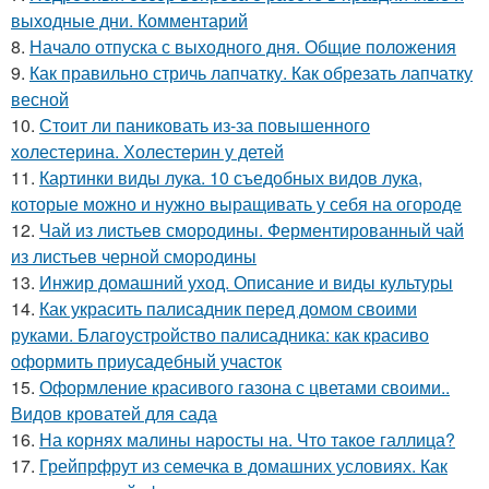
выходные дни. Комментарий
8.
Начало отпуска с выходного дня. Общие положения
9.
Как правильно стричь лапчатку. Как обрезать лапчатку
весной
10.
Стоит ли паниковать из-за повышенного
холестерина. Холестерин у детей
11.
Картинки виды лука. 10 съедобных видов лука,
которые можно и нужно выращивать у себя на огороде
12.
Чай из листьев смородины. Ферментированный чай
из листьев черной смородины
13.
Инжир домашний уход. Описание и виды культуры
14.
Как украсить палисадник перед домом своими
руками. Благоустройство палисадника: как красиво
оформить приусадебный участок
15.
Оформление красивого газона с цветами своими..
Видов кроватей для сада
16.
На корнях малины наросты на. Что такое галлица?
17.
Грейпрфрут из семечка в домашних условиях. Как