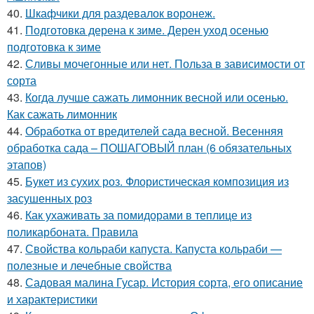
40.
Шкафчики для раздевалок воронеж.
41.
Подготовка дерена к зиме. Дерен уход осенью
подготовка к зиме
42.
Сливы мочегонные или нет. Польза в зависимости от
сорта
43.
Когда лучше сажать лимонник весной или осенью.
Как сажать лимонник
44.
Обработка от вредителей сада весной. Весенняя
обработка сада – ПОШАГОВЫЙ план (6 обязательных
этапов)
45.
Букет из сухих роз. Флористическая композиция из
засушенных роз
46.
Как ухаживать за помидорами в теплице из
поликарбоната. Правила
47.
Свойства кольраби капуста. Капуста кольраби —
полезные и лечебные свойства
48.
Садовая малина Гусар. История сорта, его описание
и характеристики