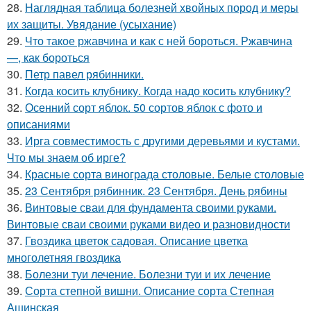
28.
Наглядная таблица болезней хвойных пород и меры
их защиты. Увядание (усыхание)
29.
Что такое ржавчина и как с ней бороться. Ржавчина
—, как бороться
30.
Петр павел рябинники.
31.
Когда косить клубнику. Когда надо косить клубнику?
32.
Осенний сорт яблок. 50 сортов яблок с фото и
описаниями
33.
Ирга совместимость с другими деревьями и кустами.
Что мы знаем об ирге?
34.
Красные сорта винограда столовые. Белые столовые
35.
23 Сентября рябинник. 23 Сентября. День рябины
36.
Винтовые сваи для фундамента своими руками.
Винтовые сваи своими руками видео и разновидности
37.
Гвоздика цветок садовая. Описание цветка
многолетняя гвоздика
38.
Болезни туи лечение. Болезни туи и их лечение
39.
Сорта степной вишни. Описание сорта Степная
Ашинская