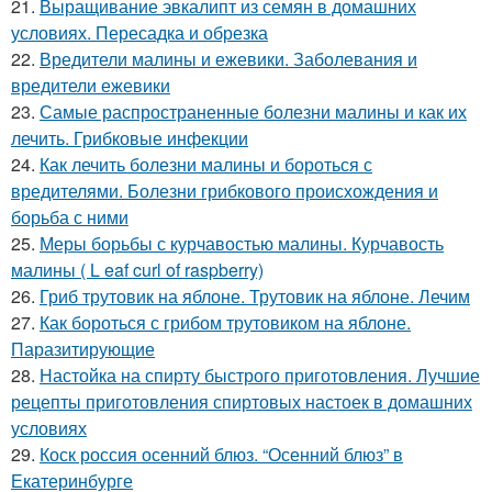
21.
Выращивание эвкалипт из семян в домашних
условиях. Пересадка и обрезка
22.
Вредители малины и ежевики. Заболевания и
вредители ежевики
23.
Самые распространенные болезни малины и как их
лечить. Грибковые инфекции
24.
Как лечить болезни малины и бороться с
вредителями. Болезни грибкового происхождения и
борьба с ними
25.
Меры борьбы с курчавостью малины. Курчавость
малины ( L eaf curl of raspberry)
26.
Гриб трутовик на яблоне. Трутовик на яблоне. Лечим
27.
Как бороться с грибом трутовиком на яблоне.
Паразитирующие
28.
Настойка на спирту быстрого приготовления. Лучшие
рецепты приготовления спиртовых настоек в домашних
условиях
29.
Коск россия осенний блюз. “Осенний блюз” в
Екатеринбурге