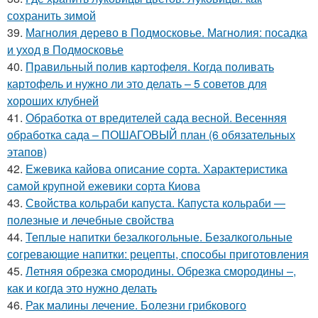
сохранить зимой
39.
Магнолия дерево в Подмосковье. Магнолия: посадка
и уход в Подмосковье
40.
Правильный полив картофеля. Когда поливать
картофель и нужно ли это делать – 5 советов для
хороших клубней
41.
Обработка от вредителей сада весной. Весенняя
обработка сада – ПОШАГОВЫЙ план (6 обязательных
этапов)
42.
Ежевика кайова описание сорта. Характеристика
самой крупной ежевики сорта Киова
43.
Свойства кольраби капуста. Капуста кольраби —
полезные и лечебные свойства
44.
Теплые напитки безалкогольные. Безалкогольные
согревающие напитки: рецепты, способы приготовления
45.
Летняя обрезка смородины. Обрезка смородины –,
как и когда это нужно делать
46.
Рак малины лечение. Болезни грибкового