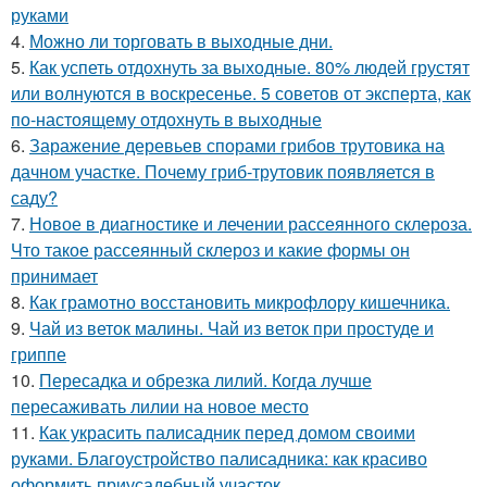
руками
4.
Можно ли торговать в выходные дни.
5.
Как успеть отдохнуть за выходные. 80% людей грустят
или волнуются в воскресенье. 5 советов от эксперта, как
по-настоящему отдохнуть в выходные
6.
Заражение деревьев спорами грибов трутовика на
дачном участке. Почему гриб-трутовик появляется в
саду?
7.
Новое в диагностике и лечении рассеянного склероза.
Что такое рассеянный склероз и какие формы он
принимает
8.
Как грамотно восстановить микрофлору кишечника.
9.
Чай из веток малины. Чай из веток при простуде и
гриппе
10.
Пересадка и обрезка лилий. Когда лучше
пересаживать лилии на новое место
11.
Как украсить палисадник перед домом своими
руками. Благоустройство палисадника: как красиво
оформить приусадебный участок