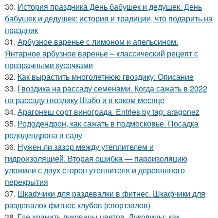
30.
История праздника День бабушек и дедушек. День
бабушек и дедушек: история и традиции, что подарить на
праздник
31.
Арбузное варенье с лимоном и апельсином.
Янтарное арбузное варенье – классический рецепт с
прозрачными кусочками
32.
Как вырастить многолетнюю гвоздику. Описание
33.
Гвоздика на рассаду семенами. Когда сажать в 2022
на рассаду гвоздику Шабо и в каком месяце
34.
Арагонеш сорт винограда. Entries by tag: aragonez
35.
Рододендрон, как сажать в подмосковье. Посадка
рододендрона в саду
36.
Нужен ли зазор между утеплителем и
гидроизоляцией. Вторая ошибка — пароизоляцию
уложили с двух сторон утеплителя и деревянного
перекрытия
37.
Шкафчики для раздевалки в фитнес. Шкафчики для
раздевалок фитнес клубов (спортзалов)
38.
Где хранить луковицы цветов. Луковицы: как