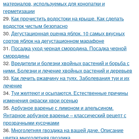
материалов, используемых для конопатки и
герметизации
29.
Как прочистить водостоки на крыше. Как сделать
водосток чистым безопасно
30.
Дегустационная оценка яблок. 10 самых вкусных
сортов яблок на дегустационном марафоне
31.
Посадка уход черная смородина. Посадка черной
смородины
32.
Вредители и болезни хвойных растений и борьба с
ними. Болезни и лечение хвойных растений и деревьев
33.
Как лечить ржавчину на туях. Заболевания туи и их
лечение
34.
Туи желтеют и осыпаются. Естественные причины
изменения окраски хвои осенью
35.
Арбузное варенье с лимоном и апельсином.
Янтарное арбузное варенье – классический рецепт с
прозрачными кусочками
36.
Многолетняя гвоздика на вашей даче. Описание
цветка многолетняя гвоздика