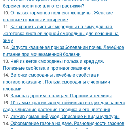
беременности появляются растяжки?
10.
От каких гормонов полнеют женщины. Женские
половые гормоны и ожирение
11.
Как хранить листья смородины на зиму для чая.
Заготовка листьев черной смородины для лечения на
зиму
12.
Капуста квашеная при заболевании почек. Лечебное
питание при мочекаменной болезни
13.
Чай из веток смородины польза и вред для.
Полезные свойства и противопоказания
14.
Веточки смородины лечебные свойства и
противопоказания. Польза смородины с черными
плодами
15.
Замена дорогим теплицам. Парники и теплицы
16.
10 самых красивых и устойчивых гвоздик для вашего
сада. Описание растения гвоздика и его цветения
17.
Инжир домашний уход. Описание и виды культуры
18.
Оформление газона на даче. Разновидности газонов