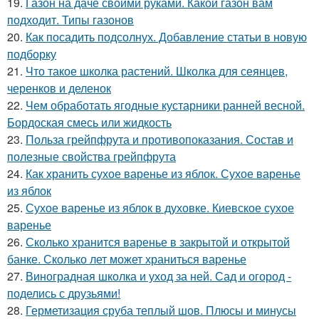
19.
Газон на даче своими руками. Какой газон вам
подходит. Типы газонов
20.
Как посадить подсолнух. Добавление статьи в новую
подборку
21.
Что такое школка растений. Школка для сеянцев,
черенков и деленок
22.
Чем обработать ягодные кустарники ранней весной.
Бордоская смесь или жидкость
23.
Польза грейпфрута и противопоказания. Состав и
полезные свойства грейпфрута
24.
Как хранить сухое варенье из яблок. Сухое варенье
из яблок
25.
Сухое варенье из яблок в духовке. Киевское сухое
варенье
26.
Сколько хранится варенье в закрытой и открытой
банке. Сколько лет может храниться варенье
27.
Виноградная школка и уход за ней. Сад и огород -
поделись с друзьями!
28.
Герметизация сруба теплый шов. Плюсы и минусы