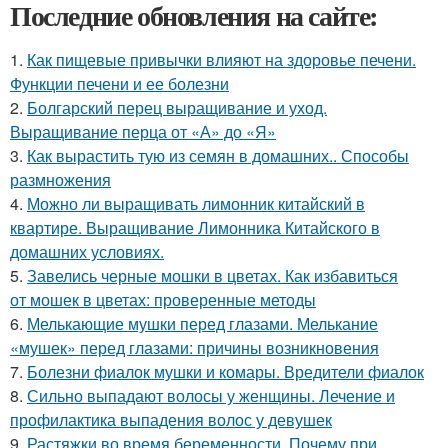
Последние обновления на сайте:
1.
Как пищевые привычки влияют на здоровье печени.
Функции печени и ее болезни
2.
Болгарский перец выращивание и уход.
Выращивание перца от «А» до «Я»
3.
Как вырастить тую из семян в домашних.. Способы
размножения
4.
Можно ли выращивать лимонник китайский в
квартире. Выращивание Лимонника Китайского в
домашних условиях.
5.
Завелись черные мошки в цветах. Как избавиться
от мошек в цветах: проверенные методы
6.
Мелькающие мушки перед глазами. Мелькание
«мушек» перед глазами: причины возникновения
7.
Болезни фиалок мушки и комары. Вредители фиалок
8.
Сильно выпадают волосы у женщины. Лечение и
профилактика выпадения волос у девушек
9.
Растяжки во время беременности. Почему при