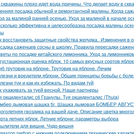
 скважины плохо идет вода причины. Что делает воду в скв
енняя посадка обычной и ремонтантной малины. Когда саж
од за малиной ранней осенью. Уход за малиной в начале ос
сколько эффективна и целесообразна посадка малины осе
ны
к восстановить защитные свойства желудка.. Изменения в 
садка саженцев сосны в школку. Правила пересадки саженц
веты по посадке китайского лимонника. Уход за лимоннико
густационная оценка яблок. 10 самых вкусных сортов ябло
иб трутовик на яблоне. Трутовик на яблоне. Лечим
лезни и вредители яблони. Общие принципы борьбы с боле
лезни туи и как их избежать. По видам туй
к ухаживать за туей весной. Наши партнеры
я окциденталис с6 Гранулы. Туя окциденталис (Thuja)
мбер дымовая шашка 5г. Шашка дымовая БОМБЕР АВГУСТ
оголетняя гвоздика на вашей даче. Описание цветка много
рта летних яблок. Летние яблони: параметры выбора
ылители для вишни. Чудо-вишня
диатор рифар с нижним подключением технические характ