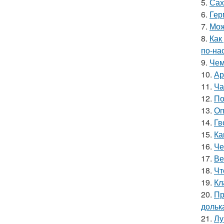
5.
Сах
6.
Гер
7.
Мож
8.
Как
по-на
9.
Чем
10.
Ар
11.
Ча
12.
По
13.
Оп
14.
Гв
15.
Ка
16.
Че
17.
Ве
18.
Чт
19.
Кл
20.
Пр
дольк
21.
Лу