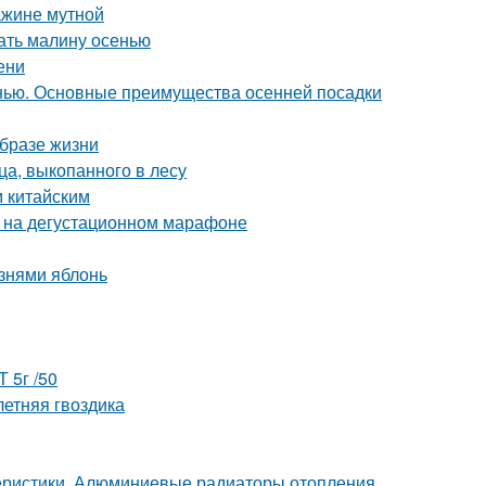
ажине мутной
ать малину осенью
ени
нью. Основные преимущества осенней посадки
образе жизни
а, выкопанного в лесу
м китайским
к на дегустационном марафоне
знями яблонь
 5г /50
летняя гвоздика
еристики. Алюминиевые радиаторы отопления