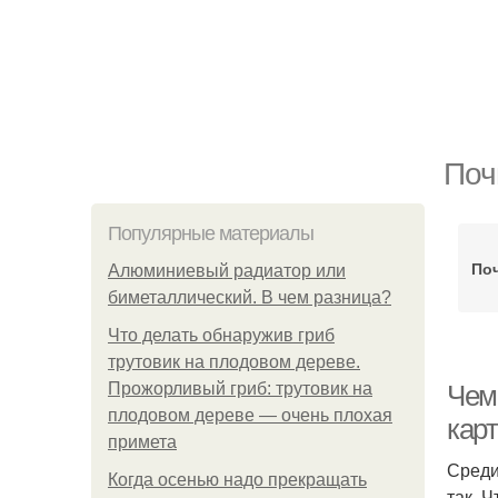
Поч
Популярные материалы
По
Алюминиевый радиатор или
биметаллический. В чем разница?
Что делать обнаружив гриб
трутовик на плодовом дереве.
Прожорливый гриб: трутовик на
Чем
плодовом дереве — очень плохая
кар
примета
Среди
Когда осенью надо прекращать
так. 