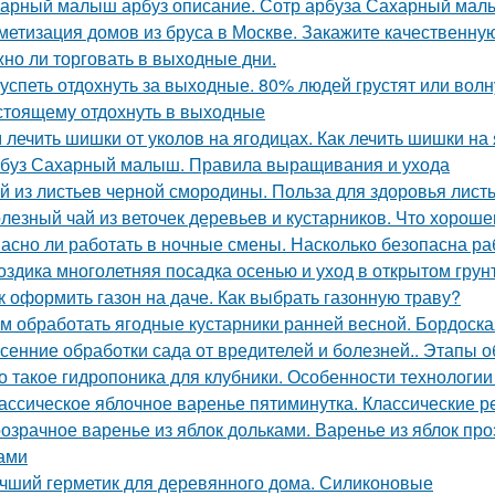
арный малыш арбуз описание. Сотр арбуза Сахарный ма
метизация домов из бруса в Москве. Закажите качественну
но ли торговать в выходные дни.
 успеть отдохнуть за выходные. 80% людей грустят или волну
стоящему отдохнуть в выходные
 лечить шишки от уколов на ягодицах. Как лечить шишки на
буз Сахарный малыш. Правила выращивания и ухода
й из листьев черной смородины. Польза для здоровья лис
лезный чай из веточек деревьев и кустарников. Что хороше
асно ли работать в ночные смены. Насколько безопасна ра
оздика многолетняя посадка осенью и уход в открытом грун
к оформить газон на даче. Как выбрать газонную траву?
м обработать ягодные кустарники ранней весной. Бордоска
сенние обработки сада от вредителей и болезней.. Этапы 
о такое гидропоника для клубники. Особенности технологии
ассическое яблочное варенье пятиминутка. Классические 
озрачное варенье из яблок дольками. Варенье из яблок п
ами
чший герметик для деревянного дома. Силиконовые