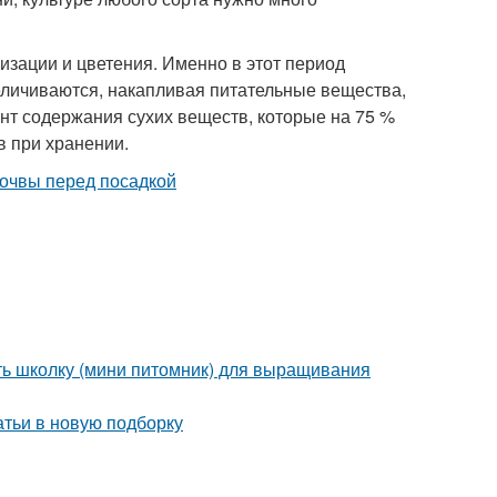
зации и цветения. Именно в этот период
еличиваются, накапливая питательные вещества,
нт содержания сухих веществ, которые на 75 %
в при хранении.
ать школку (мини питомник) для выращивания
атьи в новую подборку