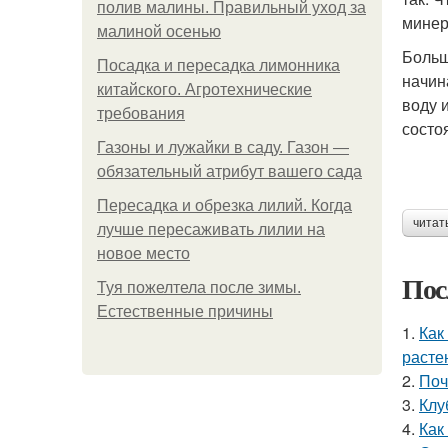
полив малины. Правильный уход за
минер
малиной осенью
Больш
Посадка и пересадка лимонника
начин
китайского. Агротехнические
воду 
требования
состо
Газоны и лужайки в саду. Газон —
обязательный атрибут вашего сада
Пересадка и обрезка лилий. Когда
читат
лучше пересаживать лилии на
новое место
Пос
Туя пожелтела после зимы.
Естественные причины
1.
Как
расте
2.
Поч
3.
Клу
4.
Как