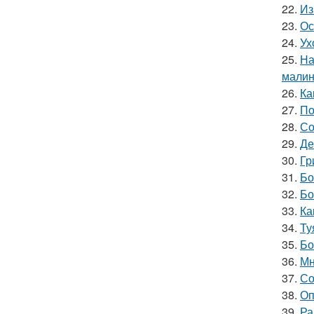
22.
Из
23.
Ос
24.
Ух
25.
На
мали
26.
Ка
27.
По
28.
Со
29.
Де
30.
Гр
31.
Бо
32.
Бо
33.
Ка
34.
Ту
35.
Бо
36.
Мн
37.
Со
38.
Оп
39.
Ра