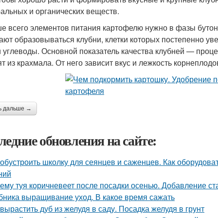
альных и органических веществ.
е всего элементов питания картофелю нужно в фазы бутони
ают образовываться клубни, клетки которых постепенно ув
и углеводы. Основной показатель качества клубней — проце
ят из крахмала. От него зависит вкус и лежкость корнеплодо
ь дальше →
ледние обновления на сайте:
 обустроить школку для сеянцев и саженцев. Как оборудов
ний
ему туя коричневеет после посадки осенью. Добавление ст
бника выращивание уход. В какое время сажать
 вырастить дуб из желудя в саду. Посадка желудя в грунт