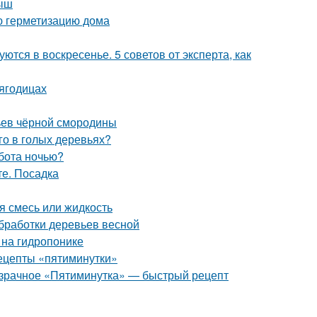
лыш
ю герметизацию дома
ются в воскресенье. 5 советов от эксперта, как
 ягодицах
тьев чёрной смородины
го в голых деревьях?
бота ночью?
те. Посадка
я смесь или жидкость
обработки деревьев весной
 на гидропонике
рецепты «пятиминутки»
розрачное «Пятиминутка» — быстрый рецепт