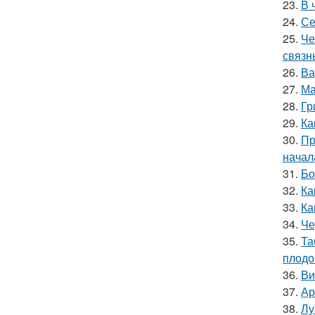
23.
В 
24.
Се
25.
Че
связн
26.
Ва
27.
Ма
28.
Гр
29.
Ка
30.
Пр
начал
31.
Бо
32.
Ка
33.
Ка
34.
Че
35.
Та
плодо
36.
Ви
37.
Ар
38.
Лу