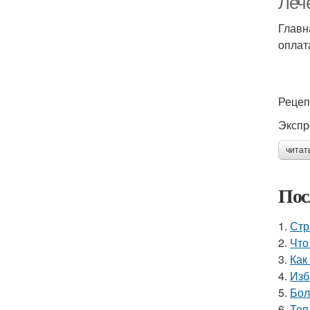
Леч
Главн
оплат
Рецеп
Экспр
читат
Пос
1.
Стр
2.
Что
3.
Как
4.
Изб
5.
Бол
6.
Теп