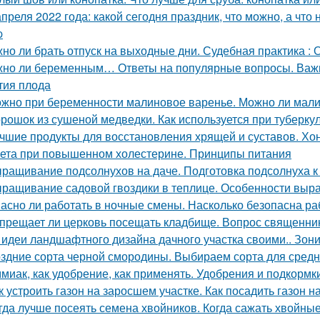
апреля 2022 года: какой сегодня праздник, что можно, а что
p
но ли брать отпуск на выходные дни. Судебная практика :
но ли беременным… Ответы на популярные вопросы. Важн
тия плода
жно при беременности малиновое варенье. Можно ли мали
рошок из сушеной медведки. Как используется при туберку
чшие продукты для восстановления хрящей и суставов. Хо
ета при повышенном холестерине. Принципы питания
ращивание подсолнухов на даче. Подготовка подсолнуха к
ращивание садовой гвоздики в теплице. Особенности вы
асно ли работать в ночные смены. Насколько безопасна ра
прещает ли церковь посещать кладбище. Вопрос священни
 идеи ландшафтного дизайна дачного участка своими.. Зон
здние сорта черной смородины. Выбираем сорта для сред
миак, как удобрение, как применять. Удобрения и подкормк
к устроить газон на заросшем участке. Как посадить газон 
гда лучше посеять семена хвойников. Когда сажать хвойные