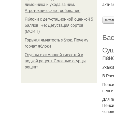
актив
лимонника и ухода за ним.
Агротехнические требования
Яблони с дегустационной оценкой 5
читат
баллов. Re: Дегустация сортов
(МОИП)
Вас
Горькая ямчатость яблок. Почему
горчат яблоки
Суш
Огурцы с лимонной кислотой и
пен
водкой рецепт. Соленые огурцы
Ухажи
рецепт
В Рос
Пенси
пенси
Для п
Пенси
челов