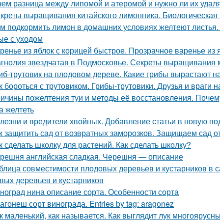
чем разница между липомой и атеромой и нужно ли их удал
креты выращивания китайского лимонника. Биологическая 
м подкормить лимон в домашних условиях желтеют листья.
ые с уходом
ренье из яблок с корицей быстрое. Прозрачное варенье из
гнолия звездчатая в Подмосковье. Секреты выращивания 
иб-трутовик на плодовом дереве. Какие грибы вырастают н
к бороться с трутовиком. Грибы-трутовики. Друзья и враги н
ичины пожелтения туи и методы её восстановления. Почему
а желтеть
лезни и вредители хвойных. Добавление статьи в новую по
к защитить сад от возвратных заморозков. Защищаем сад 
к сделать школку для растений. Как сделать школку?
решня английская сладкая. Черешня — описание
блица совместимости плодовых деревьев и кустарников в 
вых деревьев и кустарников
ноград нина описание сорта. Особенности сорта
агонеш сорт винограда. Entries by tag: aragonez
к маленький, как называется. Как выглядит лук многоярусн