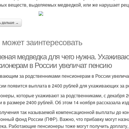
ных веществ, выделяемых медведкой, или же нарушает реце
ь дальше →
 может заинтересовать
еная медведка для чего нужна. Ухажива
сионерам в России увеличат пенсию
вающим за родственниками пенсионерам в России увелича
сии появится выплата в 2400 рублей для ухаживающих за 
онеры, которые ухаживают за родственниками, с декабря 2
и в размере 2400 рублей. Об этом 14 ноября рассказала из
олучения так называемой компенсационной выплаты до кон
онный фонд России (ПФР). Важно, что прибавку могут назна
ека. Работающие пенсионеры тоже могут получить доплату, н