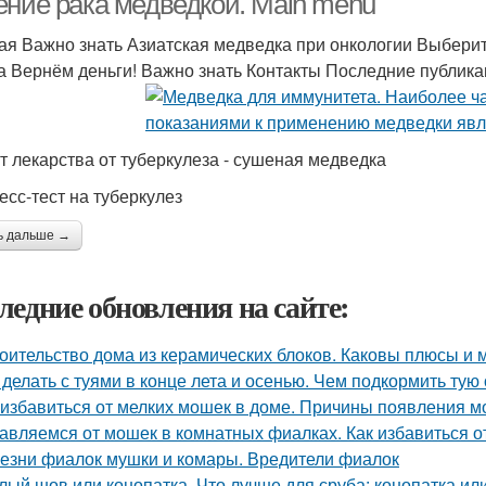
ение рака медведкой. Main menu
ая Важно знать Азиатская медведка при онкологии Выберит
а Вернём деньги! Важно знать Контакты Последние публик
т лекарства от туберкулеза - сушеная медведка
есс-тест на туберкулез
ь дальше →
ледние обновления на сайте:
оительство дома из керамических блоков. Каковы плюсы и 
 делать с туями в конце лета и осенью. Чем подкормить тую
 избавиться от мелких мошек в доме. Причины появления м
авляемся от мошек в комнатных фиалках. Как избавиться о
езни фиалок мушки и комары. Вредители фиалок
лый шов или конопатка. Что лучше для сруба: конопатка ил