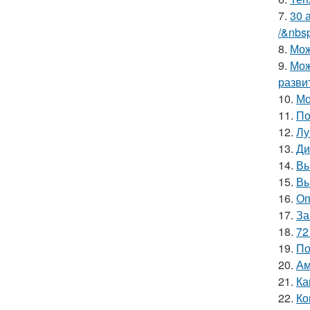
7.
30 
/&nbs
8.
Мож
9.
Мож
разви
10.
Мо
11.
По
12.
Лу
13.
Ди
14.
Вы
15.
Вы
16.
Оп
17.
За
18.
72
19.
По
20.
Ам
21.
Ка
22.
Ко