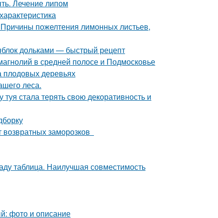
ять. Лечение липом
характеристика
 Причины пожелтения лимонных листьев,
 яблок дольками — быстрый рецепт
магнолий в средней полосе и Подмосковье
а плодовых деревьях
ашего леса.
 туя стала терять свою декоративность и
дборку
от возвратных заморозков
саду таблица. Наилучшая совместимость
ый: фото и описание