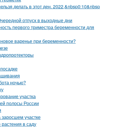
 нельзя делать в этот ден. 2022,&nbsp0:10&nbsp
 Очередной отпуск в выходные дни
ость первого триместра беременности для
новое варенье при беременности?
лезе
ндропротекторы
 посадке
ращивания
бота ночью?
ку
ирование участка
ней полосы России
и
на заросшем участке
 растения в саду