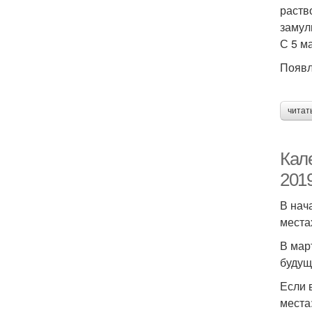
раств
замул
С 5 м
Появл
читат
Кал
2019
В нач
места
В мар
будущ
Если 
места