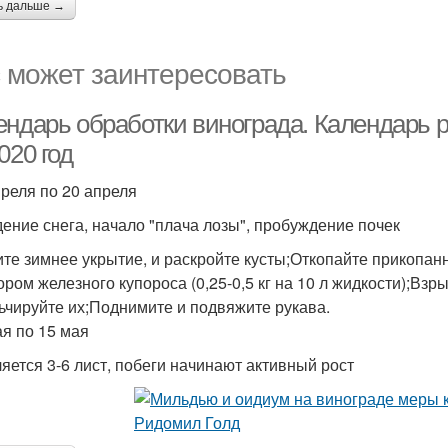
ь дальше →
 может заинтересовать
ендарь обработки винограда. Календарь р
020 год
преля по 20 апреля
ение снега, начало "плача лозы", пробуждение почек
те зимнее укрытие, и раскройте кусты;Откопайте прикопан
ором железного купороса (0,25-0,5 кг на 10 л жидкости);Взр
ьчируйте их;Поднимите и подвяжите рукава.
ая по 15 мая
яется 3-6 лист, побеги начинают активный рост