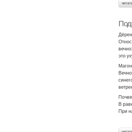
читат
Подг
Дёрен
Относ
вечно
это у
Магон
Вечно
синег
ветре
Почве
В рав
При н
читат