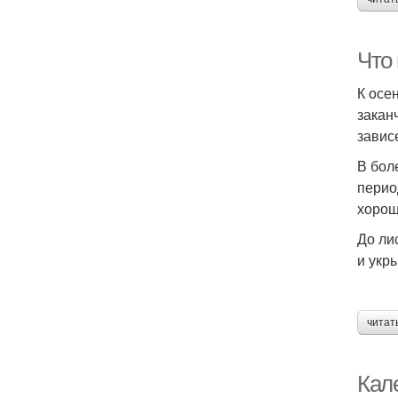
Что 
К осе
закан
завис
В бол
перио
хорош
До ли
и укр
читат
Кале