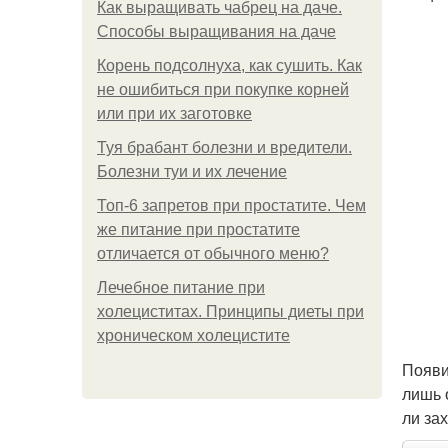
Как выращивать чабрец на даче.
Способы выращивания на даче
Корень подсолнуха, как сушить. Как
не ошибиться при покупке корней
или при их заготовке
Туя брабант болезни и вредители.
Болезни туи и их лечение
Топ-6 запретов при простатите. Чем
же питание при простатите
отличается от обычного меню?
Лечебное питание при
холециститах. Принципы диеты при
хроническом холецистите
Появи
лишь 
ли за