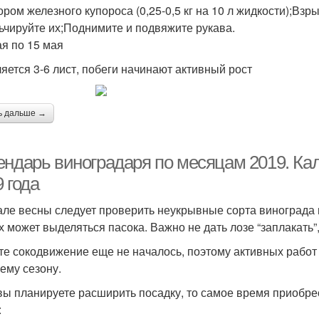
ором железного купороса (0,25-0,5 кг на 10 л жидкости);Взр
ьчируйте их;Поднимите и подвяжите рукава.
ая по 15 мая
яется 3-6 лист, побеги начинают активный рост
ь дальше →
ендарь виноградаря по месяцам 2019. Ка
 года
але весны следует проверить неукрывные сорта винограда н
х может выделяться пасока. Важно не дать лозе “заплакать”
те сокодвижение еще не началось, поэтому активных работ 
ему сезону.
вы планируете расширить посадку, то самое время приобре
: