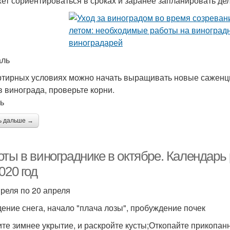
ет сориентироваться в сроках и заранее запланировать дел
аль
ртирных условиях можно начать выращивать новые саженц
в винограда, проверьте корни.
ь
ь дальше →
ты в винограднике в октябре. Календарь 
020 год
преля по 20 апреля
ение снега, начало "плача лозы", пробуждение почек
те зимнее укрытие, и раскройте кусты;Откопайте прикопан