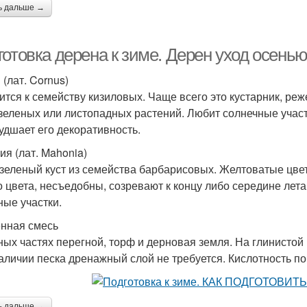
ь дальше →
отовка дерена к зиме. Дерен уход осенью
 (лат. Cornus)
ится к семейству кизиловых. Чаще всего это кустарник, реж
зеленых или листопадных растений. Любит солнечные участк
худшает его декоративность.
ия (лат. Mahonia)
зеленый куст из семейства барбарисовых. Желтоватые цве
о цвета, несъедобны, созревают к концу либо середине лет
ные участки.
нная смесь
ных частях перегной, торф и дерновая земля. На глинистой 
аличии песка дренажный слой не требуется. Кислотность по
ь дальше →