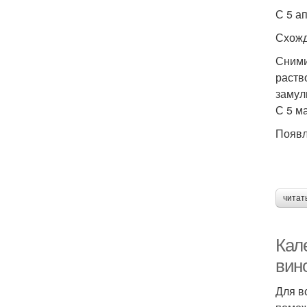
С 5 а
Схожд
Сними
раств
замул
С 5 м
Появл
читат
Кал
вин
Для в