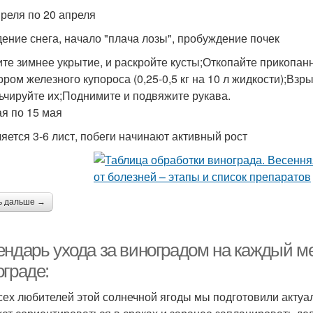
преля по 20 апреля
ение снега, начало "плача лозы", пробуждение почек
те зимнее укрытие, и раскройте кусты;Откопайте прикопан
ором железного купороса (0,25-0,5 кг на 10 л жидкости);Взр
ьчируйте их;Поднимите и подвяжите рукава.
ая по 15 мая
яется 3-6 лист, побеги начинают активный рост
ь дальше →
ендарь ухода за виноградом на каждый ме
ограде:
сех любителей этой солнечной ягоды мы подготовили актуа