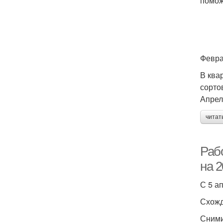
помож
Февр
В ква
сорто
Апрел
читат
Рабо
на 2
С 5 а
Схожд
Сними