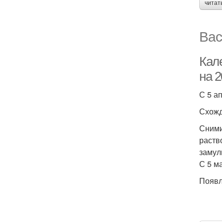
читат
Вас
Кал
на 2
С 5 а
Схожд
Сними
раств
замул
С 5 м
Появл