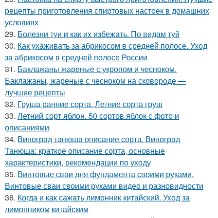
рецепты приготовления спиртовых настоек в домашних
условиях
29.
Болезни туи и как их избежать. По видам туй
30.
Как ухаживать за абрикосом в средней полосе. Уход
за абрикосом в средней полосе России
31.
Баклажаны жареные с укропом и чесноком.
Баклажаны, жареные с чесноком на сковороде —
лучшие рецепты
32.
Груша ранние сорта. Летние сорта груш
33.
Летний сорт яблон. 50 сортов яблок с фото и
описаниями
34.
Виноград танюша описание сорта. Виноград
Танюша: краткое описание сорта, основные
характеристики, рекомендации по уходу
35.
Винтовые сваи для фундамента своими руками.
Винтовые сваи своими руками видео и разновидности
36.
Когда и как сажать лимонник китайский. Уход за
лимонником китайским