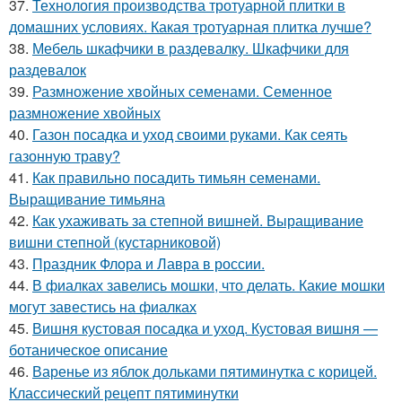
37.
Технология производства тротуарной плитки в
домашних условиях. Какая тротуарная плитка лучше?
38.
Мебель шкафчики в раздевалку. Шкафчики для
раздевалок
39.
Размножение хвойных семенами. Семенное
размножение хвойных
40.
Газон посадка и уход своими руками. Как сеять
газонную траву?
41.
Как правильно посадить тимьян семенами.
Выращивание тимьяна
42.
Как ухаживать за степной вишней. Выращивание
вишни степной (кустарниковой)
43.
Праздник Флора и Лавра в россии.
44.
В фиалках завелись мошки, что делать. Какие мошки
могут завестись на фиалках
45.
Вишня кустовая посадка и уход. Кустовая вишня —
ботаническое описание
46.
Варенье из яблок дольками пятиминутка с корицей.
Классический рецепт пятиминутки