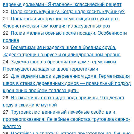
варенье дольками «Янтарное»: классический рецепт
20.
Надо косить клубнику. Когда надо косить клубнику?
21.
Пошаговая инструкция композиция из сухих роз.
Флористическая композиция из засушенных роз
22.
Полив малины осенью после посадки. Особенности
полива
23.
Герметизация и заделка швов в бревнах сруба.
Заделка трещин в брусе и оцилиндрованном бревне
24.
Заделка швов в бревенчатом доме герметиком.
Преимущества заделки швов герметиками
25.
Для заделки швов в деревянном доме. Герметизация
швов в стенах деревянных домов — правильный подход
к решению проблем теплозащиты
26.
Из скважины плохо идет вода причины. Что делает
воду в скважине мутной
27.
Трутовик лиственничный лечебные свойства и
противопоказания. Лечебные свойства трутовика серно-
жёлтого
28.
Настойка на спирту быстрого приготовления. Лучшие