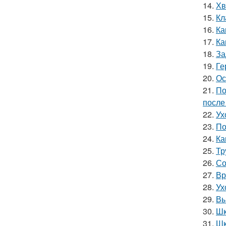
14.
Хв
15.
Кл
16.
Ка
17.
Ка
18.
За
19.
Ге
20.
Ос
21.
По
после
22.
Ух
23.
По
24.
Ка
25.
Тр
26.
Со
27.
Вр
28.
Ух
29.
Вы
30.
Шк
31.
Шк