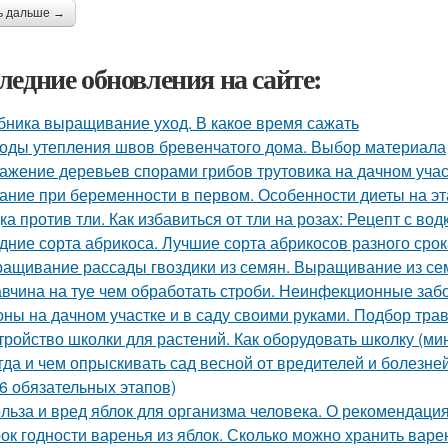
ь дальше →
ледние обновления на сайте:
бника выращивание уход. В какое время сажать
оды утепления швов бревенчатого дома. Выбор материала
ажение деревьев спорами грибов трутовика на дачном участ
ание при беременности в первом. Особенности диеты на э
ка против тли. Как избавиться от тли на розах: Рецепт с вод
дние сорта абрикоса. Лучшие сорта абрикосов разного сро
ащивание рассады гвоздики из семян. Выращивание из се
вчина на туе чем обработать строби. Неинфекционные заб
оны на дачном участке и в саду своими руками. Подбор тра
тройство школки для растений. Как оборудовать школку (м
гда и чем опрыскивать сад весной от вредителей и болез
(6 обязательных этапов)
льза и вред яблок для организма человека. О рекомендаци
ок годности варенья из яблок. Сколько можно хранить варе