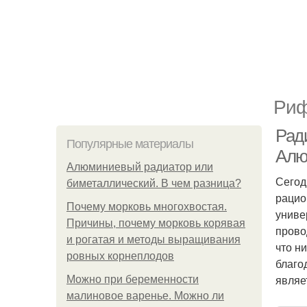
Риф
Рад
Популярные материалы
Алю
Алюминиевый радиатор или
Сегод
биметаллический. В чем разница?
рацио
Почему морковь многохвостая.
униве
Причины, почему морковь корявая
прово
и рогатая и методы выращивания
что н
ровных корнеплодов
благо
являе
Можно при беременности
малиновое варенье. Можно ли