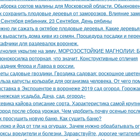
дборка сортов малины для Московской области. Обыкнове
к сохранить плодовые деревья от заморозков. Влияние зам
 Сентября рябинник. 23 Сентября. День рябины
жно ли сажать в октябре плодовые деревья. Какие деревья
к вырастить дома киви из семян. Процедура посадки и пере
афчики для раздевалок воронеж.
гнолия укрытие на зиму. МОРОЗОСТОЙКИЕ МАГНОЛИИ
зонокосилка роторная, что значит. Конструктивные отличия
аздник Флора и Лавра в россии.
еты садовые гвоздики. Гвоздика садовая: роскошное цвете
льза капусты кольраби для организма человека. От чего по
ставка в Экспоцентре в воронеже 2019 сад огород. Горожа
нежская усадьба. Дача, сад, огород»
евика кайова описание сорта. Характеристика самой крупн
ород после сбора урожая. Чем удобрить почву осенью посл
к просушить новую баню. Как сушить баню?
локо и йод от тли на огурцах. Зачем нужно обрабатывать 
оксы вредители и болезни. Здравствуйте, дорогие читатели