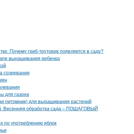
ке. Почему гриб-трутовик появляется в саду?
тапе вынашивания ребенка
кой
ка созревания
мян
олевания
вы для газона
ини питомник) для выращивания растений
ней. Весенняя обработка сада – ПОШАГОВЫЙ
ях по употреблению яблок
нье