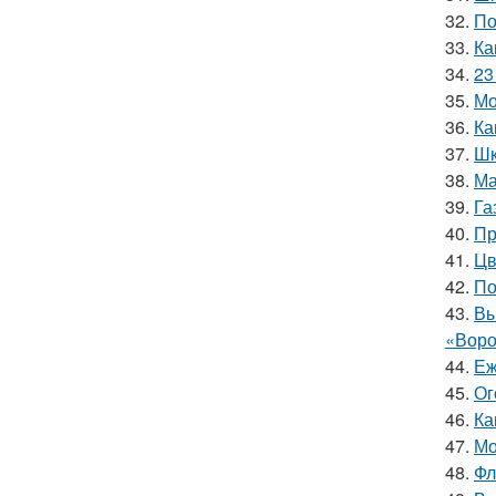
32.
По
33.
Ка
34.
23
35.
Мо
36.
Ка
37.
Шк
38.
Ма
39.
Га
40.
Пр
41.
Цв
42.
По
43.
Вы
«Воро
44.
Еж
45.
Ог
46.
Ка
47.
Мо
48.
Фл