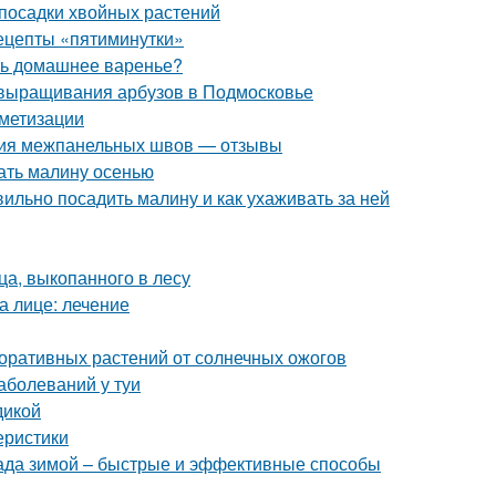
посадки хвойных растений
рецепты «пятиминутки»
ить домашнее варенье?
 выращивания арбузов в Подмосковье
метизации
ция межпанельных швов — отзывы
ать малину осенью
ильно посадить малину и как ухаживать за ней
а, выкопанного в лесу
а лице: лечение
оративных растений от солнечных ожогов
аболеваний у туи
дикой
еристики
ада зимой – быстрые и эффективные способы