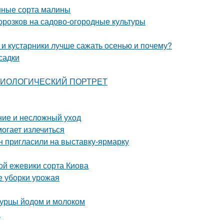
нные сорта малины
орозков на садово-огородные культуры
 и кустарники лучше сажать осенью и почему?
садки
: БИОЛОГИЧЕСКИЙ ПОРТРЕТ
ние и несложный уход
могает излечиться
н пригласили на выставку-ярмарку
ой ежевики сорта Киова
е уборки урожая
огурцы йодом и молоком
!