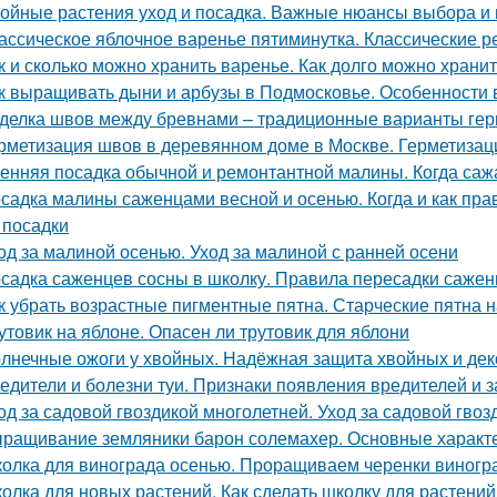
ойные растения уход и посадка. Важные нюансы выбора и 
ассическое яблочное варенье пятиминутка. Классические 
к и сколько можно хранить варенье. Как долго можно хран
к выращивать дыни и арбузы в Подмосковье. Особенности
делка швов между бревнами – традиционные варианты гер
рметизация швов в деревянном доме в Москве. Герметиза
енняя посадка обычной и ремонтантной малины. Когда саж
садка малины саженцами весной и осенью. Когда и как прав
 посадки
од за малиной осенью. Уход за малиной с ранней осени
садка саженцев сосны в школку. Правила пересадки саженц
к убрать возрастные пигментные пятна. Старческие пятна н
утовик на яблоне. Опасен ли трутовик для яблони
лнечные ожоги у хвойных. Надёжная защита хвойных и дек
едители и болезни туи. Признаки появления вредителей и з
од за садовой гвоздикой многолетней. Уход за садовой гвоз
ращивание земляники барон солемахер. Основные характ
олка для винограда осенью. Проращиваем черенки виногр
олка для новых растений. Как сделать школку для растений