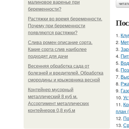
малиновое варенье при
читат
беременности?
Растяжки во время беременности.
Пос
Почему при беременности
появляются растяжки?
1.
Клу
2.
Мет
Слива ромен описание сорта.
3.
Зар
Какие сорта слив наиболее
4.
Пит
подходят для дачи
5.
Вод
Весенняя обработка сада от
6.
Поз
болезней и вредителей. Обработка
7.
Выр
смородины и крыжовника весной
8.
Ржа
Контейнер мусорный
9.
Газ
металлический 8 куб м.
10.
Ус
Ассортимент металлических
11.
Ко
контейнеров 0,8 куб.м
план 
12.
По
13.
Ср