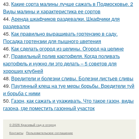
43.
Какие сорта малины лучше сажать в Подмосковье. 2
Виды малины и характеристика ее сортов
44.
Аренда шкафчиков раздевалки. Шкафчики для
раздевалок
45.
Как правильно выращивать гортензию в саду.
Посадка гортензии для пышного цветения
46.
Как сделать огород из целины. Огород на целине
47.
Правильный полив картофеля. Когда поливать
картофель и нужно ли это делать – 5 советов для
хороших клубней
48.
Вредители и болезни сливы. Болезни листьев сливы
49.
Паутинный клещ на туе меры борьбы. Вредители туй
и борьба с ними
50.
Газон, как сажать и ухаживать. Что такое газон, виды
газона, где поместить газонный участок
© 2026 Красивый сад и огород
Контакты
Пользовательское соглашение