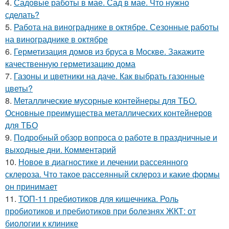
4.
Садовые работы в мае. Сад в мае. Что нужно
сделать?
5.
Работа на винограднике в октябре. Сезонные работы
на винограднике в октябре
6.
Герметизация домов из бруса в Москве. Закажите
качественную герметизацию дома
7.
Газоны и цветники на даче. Как выбрать газонные
цветы?
8.
Металлические мусорные контейнеры для ТБО.
Основные преимущества металлических контейнеров
для ТБО
9.
Подробный обзор вопроса о работе в праздничные и
выходные дни. Комментарий
10.
Новое в диагностике и лечении рассеянного
склероза. Что такое рассеянный склероз и какие формы
он принимает
11.
ТОП-11 пребиотиков для кишечника. Роль
пробиотиков и пребиотиков при болезнях ЖКТ: от
биологии к клинике