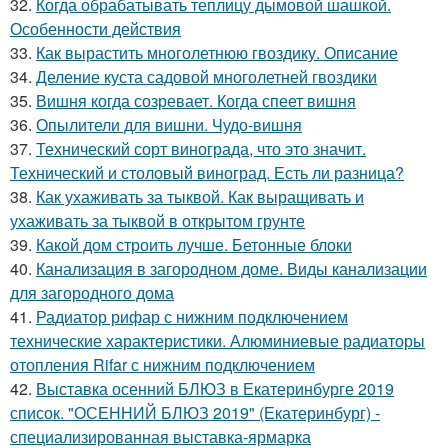
32.
Когда обрабатывать теплицу дымовой шашкой.
Особенности действия
33.
Как вырастить многолетнюю гвоздику. Описание
34.
Деление куста садовой многолетней гвоздики
35.
Вишня когда созревает. Когда спеет вишня
36.
Опылители для вишни. Чудо-вишня
37.
Технический сорт винограда, что это значит.
Технический и столовый виноград. Есть ли разница?
38.
Как ухаживать за тыквой. Как выращивать и
ухаживать за тыквой в открытом грунте
39.
Какой дом строить лучше. Бетонные блоки
40.
Канализация в загородном доме. Виды канализации
для загородного дома
41.
Радиатор рифар с нижним подключением
технические характеристики. Алюминиевые радиаторы
отопления Rifar с нижним подключением
42.
Выставка осенний БЛЮЗ в Екатеринбурге 2019
список. "ОСЕННИЙ БЛЮЗ 2019" (Екатеринбург) -
специализированная выставка-ярмарка