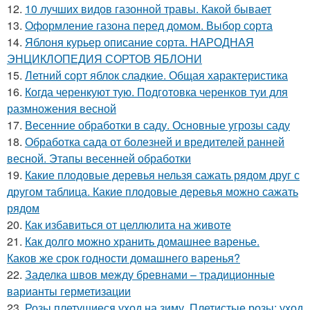
12.
10 лучших видов газонной травы. Какой бывает
13.
Оформление газона перед домом. Выбор сорта
14.
Яблоня курьер описание сорта. НАРОДНАЯ
ЭНЦИКЛОПЕДИЯ СОРТОВ ЯБЛОНИ
15.
Летний сорт яблок сладкие. Общая характеристика
16.
Когда черенкуют тую. Подготовка черенков туи для
размножения весной
17.
Весенние обработки в саду. Основные угрозы саду
18.
Обработка сада от болезней и вредителей ранней
весной. Этапы весенней обработки
19.
Какие плодовые деревья нельзя сажать рядом друг с
другом таблица. Какие плодовые деревья можно сажать
рядом
20.
Как избавиться от целлюлита на животе
21.
Как долго можно хранить домашнее варенье.
Каков же срок годности домашнего варенья?
22.
Заделка швов между бревнами – традиционные
варианты герметизации
23.
Розы плетущиеся уход на зиму. Плетистые розы: уход