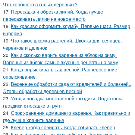
Что хорошего в голых деревьях?
17.
Пересадка и обрезка лилий. Когда лучше
пересаживать лилии на новое место
18.
Как красиво оформить клумбу. Первые шаги. Размер
и форма
19.
Что такое школка растений. Школка для сеянцев,
черенков и деленок
20.
Как и сколько варить варенье из яблок на зиму.
Варенье из яблок: самые вкусные рецепты на зиму
21.
Когда опрыскивать сад весной. Ранневесенние
опрыскивание
22.
Весенние обработки сада от вредителей и болезней..
Этапы обработки деревьев весной
23.
Уход и посадка многолетней гвоздики. Подготовка
гвоздики к посадке в грунт
24.
Срок хранения домашнего варенья. Как правильно и
где лучше хранить варенье
25.
Клевер когда собирать. Когда собирать клевер
26.
Как выращивать дыни и арбузы в Подмосковье.