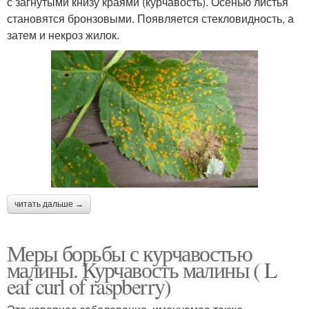
с загнутыми книзу краями (кур­чавость). Осенью листья
становятся брон­зовыми. Появляется стекловидность, а
за­тем и некроз жилок.
читать дальше →
Меры борьбы с курчавостью
малины. Курчавость малины ( L
eaf curl of raspberry)