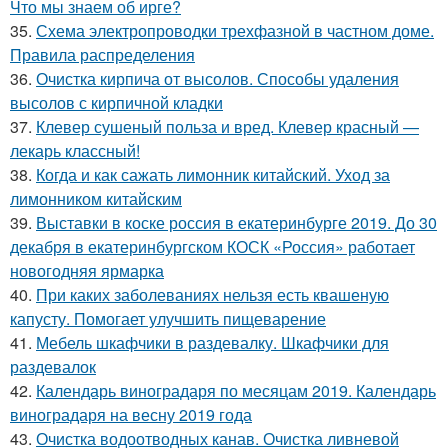
Что мы знаем об ирге?
35.
Схема электропроводки трехфазной в частном доме.
Правила распределения
36.
Очистка кирпича от высолов. Способы удаления
высолов с кирпичной кладки
37.
Клевер сушеный польза и вред. Клевер красный —
лекарь классный!
38.
Когда и как сажать лимонник китайский. Уход за
лимонником китайским
39.
Выставки в коске россия в екатеринбурге 2019. До 30
декабря в екатеринбургском КОСК «Россия» работает
новогодняя ярмарка
40.
При каких заболеваниях нельзя есть квашеную
капусту. Помогает улучшить пищеварение
41.
Мебель шкафчики в раздевалку. Шкафчики для
раздевалок
42.
Календарь виноградаря по месяцам 2019. Календарь
виноградаря на весну 2019 года
43.
Очистка водоотводных канав. Очистка ливневой