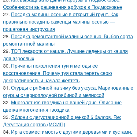
Особенности выращивания арбузов в Подмосковье
27.
Посадка малины осенью в открытый грунт. Как
правильно посадить саженцы малины осенью —
пошаговая инструкция
28.
Посадка ремонтантной малины осенью. Выбор сорта
ремонтантной малины
29.
ТОП лекарств от кашля. Лучшие леденцы от кашля
для взрослых
30.
Причины пожелтения туи и методы её
восстановления. Почему туя стала терять свою
декоративность и начала желтеть
31.
Огурцы с рябиной на зиму без уксуса. Маринованные
огурцы с черноплодной рябиной и мелиссой
32.
Многолетняя гвоздика на вашей даче. Описание
цветка многолетняя гвоздика
33.
Яблони с дегустационной оценкой 5 баллов. Re:
Дегустация сортов (МОИП)
34.
Ирга совместимость с другими деревьями и кустами.