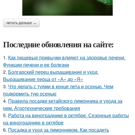
читать дальше →
Последние обновления на сайте:
1.
Как пищевые привычки влияют на здоровье печени.
Функции печени и ее болезни
2.
Болгарский перец выращивание и уход.
Выращивание перца от «А» до «Я»
3.
Что делать с туями в конце лета и осенью. Чем
подкормить тую осенью
4.
Правила посадки китайского лимонника и ухода за
ним. Агротехнические требования
5.
Работа на винограднике в октябре. Сезонные работы
на винограднике в октябре
6.
Посадка и уход за лимонником. Как посадить