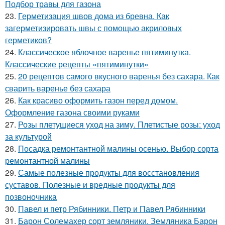
Подбор травы для газона
23.
Герметизация швов дома из бревна. Как
загерметизировать швы с помощью акриловых
герметиков?
24.
Классическое яблочное варенье пятиминутка.
Классические рецепты «пятиминутки»
25.
20 рецептов самого вкусного варенья без сахара. Как
сварить варенье без сахара
26.
Как красиво оформить газон перед домом.
Оформление газона своими руками
27.
Розы плетущиеся уход на зиму. Плетистые розы: уход
за культурой
28.
Посадка ремонтантной малины осенью. Выбор сорта
ремонтантной малины
29.
Самые полезные продукты для восстановления
суставов. Полезные и вредные продукты для
позвоночника
30.
Павел и петр Рябинники. Петр и Павел Рябинники
31.
Барон Солемахер сорт земляники. Земляника Барон