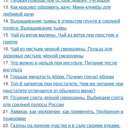
13.
Как красиво оформить дачу. Мини-клумбы для
любимой дачи
14.
Выращивание тыквы в открытом грунте в средней
полосе. Выращивание тыквы
15.
Чай из веток малины. Чай из веток при простуде и
гриппе
16.
Чай из листьев черной смородины. Польза для
здоровья листьев чёрной смородины
17.
Что можно и нельзя при инсульте. Питание после
инсульта
18.
Горькая ямчатость яблок. Почему горчат яблоки
19.
Топ-6 запретов при простатите. Чем же питание при
простатите отличается от обычного меню?
20.
Поздние сорта черной смородины. Выбираем сорта
для средней полосы России
21.
Аммиак, как удобрение, как применять. Удобрения и
подкормки
22.
Газоны на дачном участке и в саду своими руками.