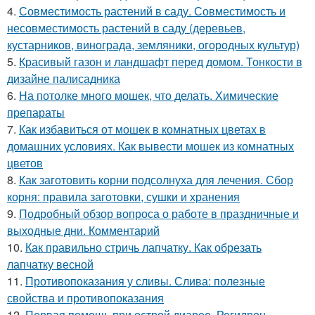
4.
Совместимость растений в саду. Совместимость и
несовместимость растений в саду (деревьев,
кустарников, винограда, земляники, огородных культур)
5.
Красивый газон и ландшафт перед домом. Тонкости в
дизайне палисадника
6.
На потолке много мошек, что делать. Химические
препараты
7.
Как избавиться от мошек в комнатных цветах в
домашних условиях. Как вывести мошек из комнатных
цветов
8.
Как заготовить корни подсолнуха для лечения. Сбор
корня: правила заготовки, сушки и хранения
9.
Подробный обзор вопроса о работе в праздничные и
выходные дни. Комментарий
10.
Как правильно стричь лапчатку. Как обрезать
лапчатку весной
11.
Противопоказания у сливы. Слива: полезные
свойства и противопоказания
12.
Первая помощь при острой диарее. Регидрон