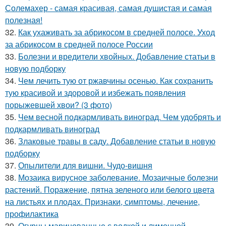
Солемахер - самая красивая, самая душистая и самая
полезная!
32.
Как ухаживать за абрикосом в средней полосе. Уход
за абрикосом в средней полосе России
33.
Болезни и вредители хвойных. Добавление статьи в
новую подборку
34.
Чем лечить тую от ржавчины осенью. Как сохранить
тую красивой и здоровой и избежать появления
порыжевшей хвои? (3 фото)
35.
Чем весной подкармливать виноград. Чем удобрять и
подкармливать виноград
36.
Злаковые травы в саду. Добавление статьи в новую
подборку
37.
Опылители для вишни. Чудо-вишня
38.
Мозаика вирусное заболевание. Мозаичные болезни
растений. Поражение, пятна зеленого или белого цвета
на листьях и плодах. Признаки, симптомы, лечение,
профилактика
39.
Огурцы маринованные с водкой и лимонной