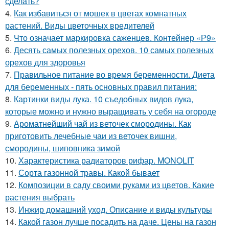
сделать?
4.
Как избавиться от мошек в цветах комнатных
растений. Виды цветочных вредителей
5.
Что означает маркировка саженцев. Контейнер «Р9»
6.
Десять самых полезных орехов. 10 самых полезных
орехов для здоровья
7.
Правильное питание во время беременности. Диета
для беременных - пять основных правил питания:
8.
Картинки виды лука. 10 съедобных видов лука,
которые можно и нужно выращивать у себя на огороде
9.
Ароматнейший чай из веточек смородины. Как
приготовить лечебные чаи из веточек вишни,
смородины, шиповника зимой
10.
Характеристика радиаторов рифар. MONOLIT
11.
Сорта газонной травы. Какой бывает
12.
Композиции в саду своими руками из цветов. Какие
растения выбрать
13.
Инжир домашний уход. Описание и виды культуры
14.
Какой газон лучше посадить на даче. Цены на газон