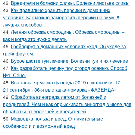
42.
Вредители и болезни сливы. Болезни листьев сливы
43.
Как правильно хранить персики в домашних
условиях. Как можно заморозить персики на зиму: 8
лучших способов
44.
Летняя обрезка смородины. Обрезка смородины –,
как и когда это нужно делать
45.
Грейпфрут в домашних условиях уход. Об уходе за
грейпфрутом:
46.
Бурое шютте туи лечение. Болезни туи и их лечение
47.
Как разработать целину под огород осенью. Способ
№1. Сено.
48.
Выставка-ярмарка фазенда 2019 сокольники. 17-
21 сентября - 36-я выставка-ярмарка «ФАЗЕНДА»
49.
Обработка винограда летом от болезней и
вредителей. Чем и как опрыскивать виноград в июле для
обработки от болезней и вредителей
50.
Медведка польза и вред. Отличительные
особенности и возможный вред