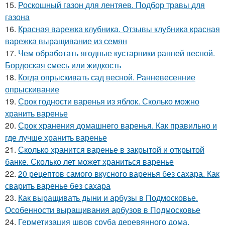
15.
Роскошный газон для лентяев. Подбор травы для
газона
16.
Красная варежка клубника. Отзывы клубника красная
варежка выращивание из семян
17.
Чем обработать ягодные кустарники ранней весной.
Бордоская смесь или жидкость
18.
Когда опрыскивать сад весной. Ранневесенние
опрыскивание
19.
Срок годности варенья из яблок. Сколько можно
хранить варенье
20.
Срок хранения домашнего варенья. Как правильно и
где лучше хранить варенье
21.
Сколько хранится варенье в закрытой и открытой
банке. Сколько лет может храниться варенье
22.
20 рецептов самого вкусного варенья без сахара. Как
сварить варенье без сахара
23.
Как выращивать дыни и арбузы в Подмосковье.
Особенности выращивания арбузов в Подмосковье
24.
Герметизация швов сруба деревянного дома.