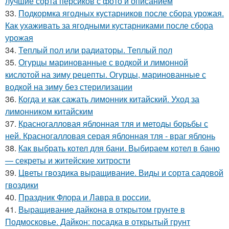
лучшие сорта персиков с фото и описанием
33.
Подкормка ягодных кустарников после сбора урожая.
Как ухаживать за ягодными кустарниками после сбора
урожая
34.
Теплый пол или радиаторы. Теплый пол
35.
Огурцы маринованные с водкой и лимонной
кислотой на зиму рецепты. Огурцы, маринованные с
водкой на зиму без стерилизации
36.
Когда и как сажать лимонник китайский. Уход за
лимонником китайским
37.
Красногалловая яблонная тля и методы борьбы с
ней. Красногалловая серая яблонная тля - враг яблонь
38.
Как выбрать котел для бани. Выбираем котел в баню
— секреты и житейские хитрости
39.
Цветы гвоздика выращивание. Виды и сорта садовой
гвоздики
40.
Праздник Флора и Лавра в россии.
41.
Выращивание дайкона в открытом грунте в
Подмосковье. Дайкон: посадка в открытый грунт