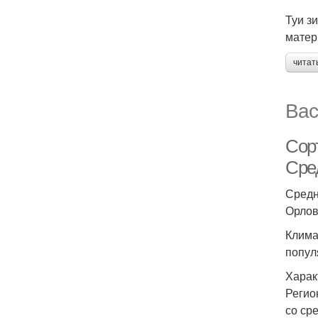
Туи з
матер
читат
Вас
Сор
Сре
Средн
Орлов
Клима
попул
Харак
Регио
со ср