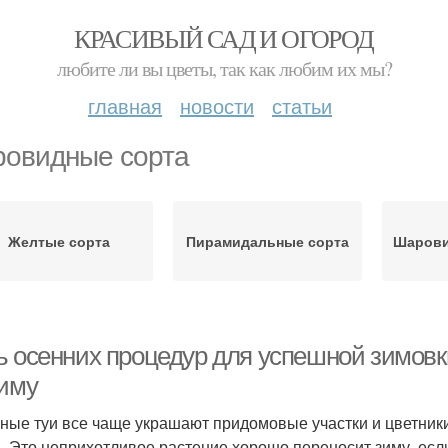
КРАСИВЫЙ САД И ОГОРОД
любите ли вы цветы, так как любим их мы?
главная
новости
статьи
овидные сорта
Желтые сорта
Пирамидальные сорта
Шарови
ь осенних процедур для успешной зимовки
зиму
ные туи все чаще украшают придомовые участки и цветники
. Это неприхотливое растение хорошо переносит зиму, есл