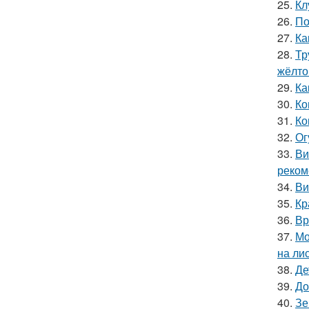
25.
Кл
26.
По
27.
Ка
28.
Тр
жёлто
29.
Ка
30.
Ко
31.
Ко
32.
Ог
33.
Ви
реком
34.
Ви
35.
Кр
36.
Вр
37.
Мо
на ли
38.
Де
39.
До
40.
Зе