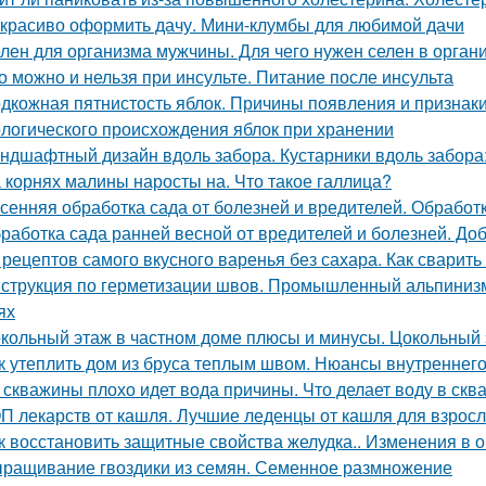
 красиво оформить дачу. Мини-клумбы для любимой дачи
лен для организма мужчины. Для чего нужен селен в орган
о можно и нельзя при инсульте. Питание после инсульта
дкожная пятнистость яблок. Причины появления и признак
логического происхождения яблок при хранении
ндшафтный дизайн вдоль забора. Кустарники вдоль забора
 корнях малины наросты на. Что такое галлица?
сенняя обработка сада от болезней и вредителей. Обрабо
работка сада ранней весной от вредителей и болезней. До
 рецептов самого вкусного варенья без сахара. Как сварить
струкция по герметизации швов. Промышленный альпинизм
ях
кольный этаж в частном доме плюсы и минусы. Цокольный 
к утеплить дом из бруса теплым швом. Нюансы внутреннего
 скважины плохо идет вода причины. Что делает воду в скв
П лекарств от кашля. Лучшие леденцы от кашля для взрос
к восстановить защитные свойства желудка.. Изменения в 
ращивание гвоздики из семян. Семенное размножение