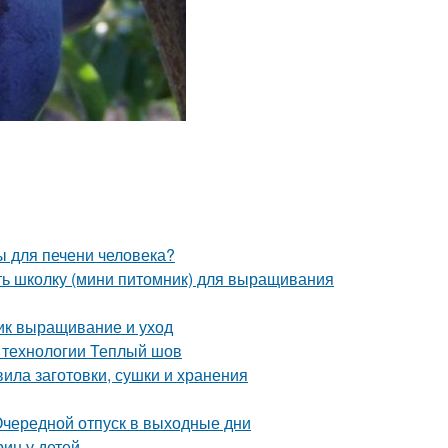
ы для печени человека?
ать школку (мини питомник) для выращивания
ник выращивание и уход
 технологии Теплый шов
вила заготовки, сушки и хранения
 Очередной отпуск в выходные дни
ин у детей