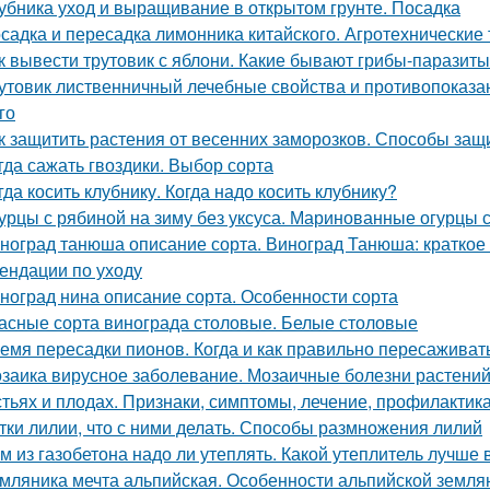
убника уход и выращивание в открытом грунте. Посадка
садка и пересадка лимонника китайского. Агротехнические
к вывести трутовик с яблони. Какие бывают грибы-паразит
утовик лиственничный лечебные свойства и противопоказан
го
к защитить растения от весенних заморозков. Способы защ
гда сажать гвоздики. Выбор сорта
гда косить клубнику. Когда надо косить клубнику?
урцы с рябиной на зиму без уксуса. Маринованные огурцы 
ноград танюша описание сорта. Виноград Танюша: краткое 
ендации по уходу
ноград нина описание сорта. Особенности сорта
асные сорта винограда столовые. Белые столовые
емя пересадки пионов. Когда и как правильно пересаживат
заика вирусное заболевание. Мозаичные болезни растений.
стьях и плодах. Признаки, симптомы, лечение, профилактик
тки лилии, что с ними делать. Способы размножения лилий
м из газобетона надо ли утеплять. Какой утеплитель лучше
мляника мечта альпийская. Особенности альпийской земля