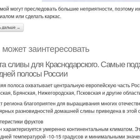
имой могут преследовать большие неприятности, поэтому и
иалом или сделать каркас.
ь дальше →
 может заинтересовать
та сливы для Краснодарского. Самые под
дней полосы России
яя полоса охватывает центральную европейскую часть Рос
ская, Брянская, Нижегородская, Псковская и другие области
т региона благоприятен для выращивания многих отечеств
ярных разновидностей домашней сливы приведена в этой с
теристики фруктов
н характеризуется умеренно континентальным климатом. Эт
едней температурой -10-15 градусов и минимальными значен