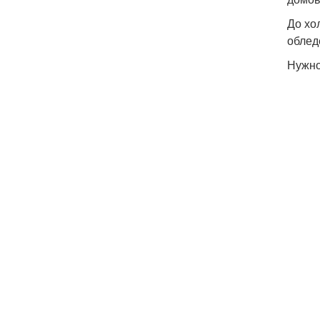
До хо
облед
Нужно