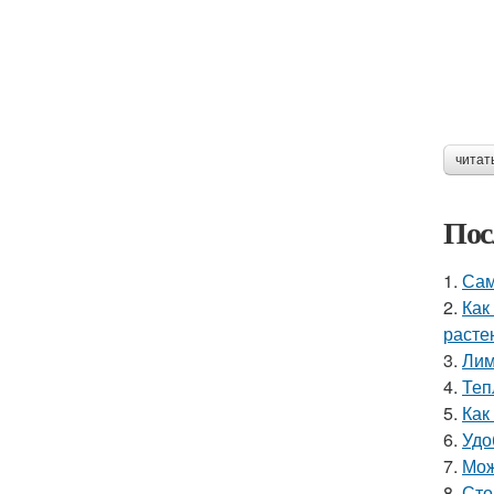
читат
Пос
1.
Сам
2.
Как
расте
3.
Лим
4.
Теп
5.
Как
6.
Удо
7.
Мож
8.
Сто