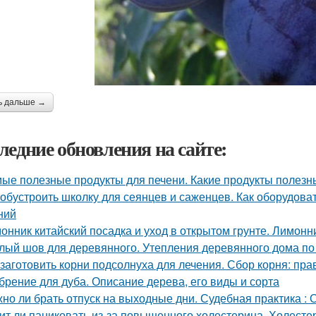
ь дальше →
ледние обновления на сайте:
ые полезные продукты для печени. Какие продукты полезн
 обустроить школку для сеянцев и саженцев. Как оборудов
ний
онник китайский посадка и уход в открытом грунте. Лимон
лый шов для деревянного. Утепления деревянного дома по
 заготовить корни подсолнуха для лечения. Сбор корня: пра
брение для дуба. Описание дерева, его виды и сорта
но ли брать отпуск на выходные дни. Судебная практика :
ит ли паниковать из-за повышенного холестерина. Холестер