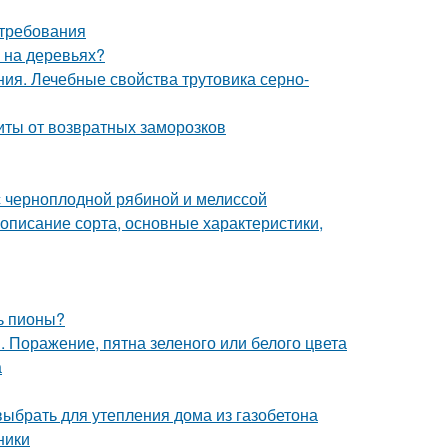
 требования
ы на деревьях?
ия. Лечебные свойства трутовика серно-
иты от возвратных заморозков
с черноплодной рябиной и мелиссой
описание сорта, основные характеристики,
ь пионы?
 Поражение, пятна зеленого или белого цвета
а
 выбрать для утепления дома из газобетона
ники