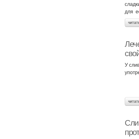
сладк
для е
читат
Леч
сво
У сли
употр
читат
Сли
про