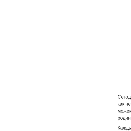
Сегод
как н
можем
родин
Кажды