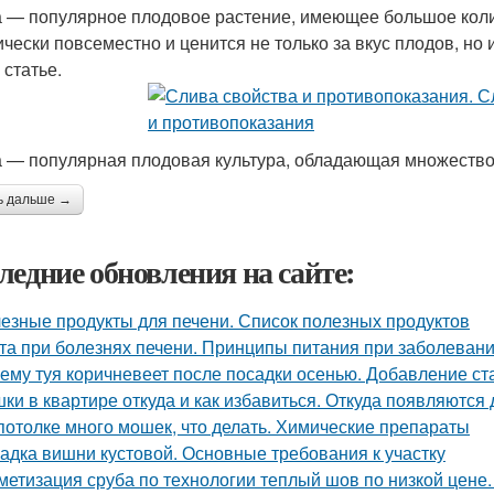
 — популярное плодовое растение, имеющее большое коли
ически повсеместно и ценится не только за вкус плодов, но 
 статье.
 — популярная плодовая культура, обладающая множество
ь дальше →
ледние обновления на сайте:
езные продукты для печени. Список полезных продуктов
та при болезнях печени. Принципы питания при заболевани
ему туя коричневеет после посадки осенью. Добавление ст
ки в квартире откуда и как избавиться. Откуда появляются
потолке много мошек, что делать. Химические препараты
адка вишни кустовой. Основные требования к участку
метизация сруба по технологии теплый шов по низкой цене