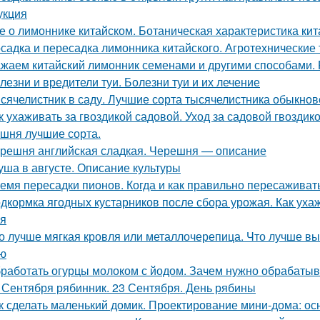
укция
е о лимоннике китайском. Ботаническая характеристика ки
садка и пересадка лимонника китайского. Агротехнические
жаем китайский лимонник семенами и другими способами.
лезни и вредители туи. Болезни туи и их лечение
сячелистник в саду. Лучшие сорта тысячелистника обыкнов
к ухаживать за гвоздикой садовой. Уход за садовой гвоздик
шня лучшие сорта.
решня английская сладкая. Черешня — описание
уша в августе. Описание культуры
емя пересадки пионов. Когда и как правильно пересаживат
дкормка ягодных кустарников после сбора урожая. Как уха
я
о лучше мягкая кровля или металлочерепица. Что лучше вы
ю
работать огурцы молоком с йодом. Зачем нужно обрабатыв
 Сентября рябинник. 23 Сентября. День рябины
к сделать маленький домик. Проектирование мини-дома: о