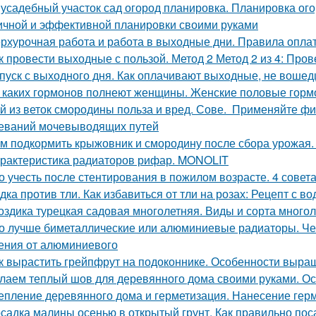
усадебный участок сад огород планировка. Планировка ого
ичной и эффективной планировки своими руками
рхурочная работа и работа в выходные дни. Правила опл
к провести выходные с пользой. Метод 2 Метод 2 из 4: Про
пуск с выходного дня. Как оплачивают выходные, не вошед
 каких гормонов полнеют женщины. Женские половые горм
й из веток смородины польза и вред. Сове. Применяйте ф
еваний мочевыводящих путей
м подкормить крыжовник и смородину после сбора урожая.
рактеристика радиаторов рифар. MONOLIT
о учесть после стентирования в пожилом возрасте. 4 совет
дка против тли. Как избавиться от тли на розах: Рецепт с во
оздика турецкая садовая многолетняя. Виды и сорта многол
о лучше биметаллические или алюминиевые радиаторы. Че
ения от алюминиевого
к вырастить грейпфрут на подоконнике. Особенности выр
лаем теплый шов для деревянного дома своими руками. О
епление деревянного дома и герметизация. Нанесение гер
садка малины осенью в открытый грунт. Как правильно п