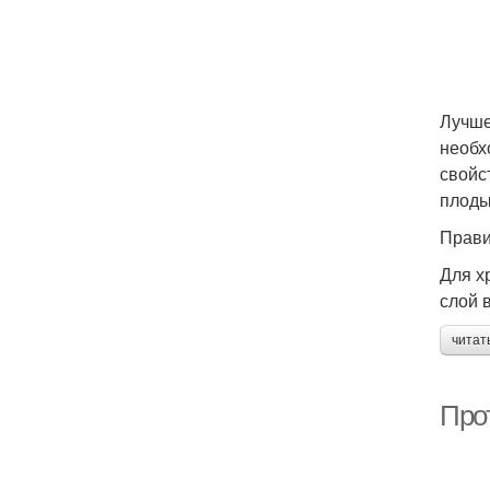
Лучше
необх
свойс
плоды
Прави
Для х
слой 
читат
Про