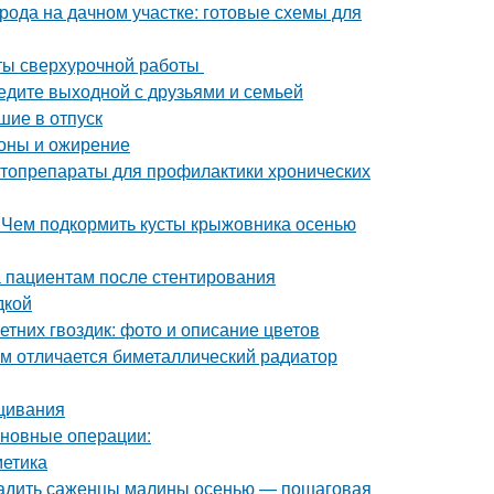
рода на дачном участке: готовые схемы для
аты сверхурочной работы
ведите выходной с друзьями и семьей
шие в отпуск
оны и ожирение
итопрепараты для профилактики хронических
 Чем подкормить кусты крыжовника осенью
а пациентам после стентирования
дкой
етних гвоздик: фото и описание цветов
м отличается биметаллический радиатор
ащивания
сновные операции:
метика
осадить саженцы малины осенью — пошаговая