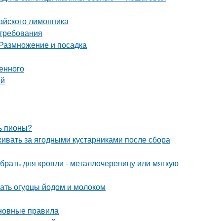
тайского лимонника
 требования
 Размножение и посадка
енного
ой
ь пионы?
живать за ягодными кустарниками после сбора
брать для кровли - металлочерепицу или мягкую
ать огурцы йодом и молоком
сновные правила