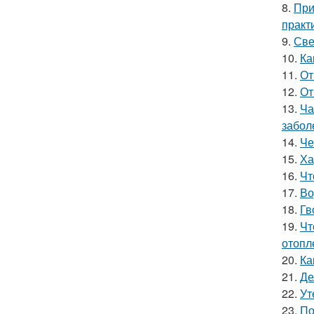
8.
При
практ
9.
Све
10.
Ка
11.
От
12.
От
13.
Ча
забол
14.
Че
15.
Ха
16.
Чт
17.
Во
18.
Гв
19.
Чт
отопл
20.
Ка
21.
Де
22.
Ут
23.
По