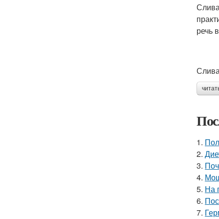
Слива
практ
речь в
Слива
читат
Пос
1.
Пол
2.
Дие
3.
Поч
4.
Мош
5.
На 
6.
Пос
7.
Гер