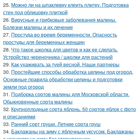
25.
Можно ли на шпаклевку клеить плитку. Подготовка
стен под облицовку плиткой
26.
Вирусные и грибковые заболевания малины.
Болезни малины и их лечение
27.
Простуда во время беременности. Опасность
простуды для беременных женщин
28.
Что такое школка для цветов и как ее сделать.
Устройство череночника / школки для растений
29.
Как ухаживать за туей весной. Наши партнеры
30.
Простейшие способы обработка целины под огород.
Основные правила обработки целины и подготовки
земли под огород
31.
Подборка сортов малины для Московской области.
Обыкновенные сорта малины
32.
Крупноплодные сорта яблонь. 50 сортов яблок с фото
и описаниями
33.
Ранний сорт груши. Летние сорта груш
34.
Баклажаны на зиму с яблочным уксусом. Баклажаны
с чесноком на зиму без стерилизации