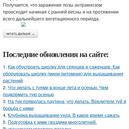
Получается, что заражение лозы антракнозом
происходит начиная с ранней весны и на протяжении
всего дальнейшего вегетационного периода.
читать дальше →
Последние обновления на сайте:
1.
Как обустроить школку для сеянцев и саженцев. Как
оборудовать школку (мини питомник) для выращивания
растений
2.
Что делать с туями в конце лета и осенью. Чем
подкормить тую осенью
3.
На туи появилась паутина, что делать. Вредители туй и
борьба с ними
4.
Клубника выращивание уход. В какое время сажать
5.
Подготовка к зиме гвоздики многолетней.
Выращиваем гвоздики: посадка