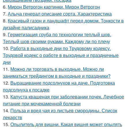
6.
Мирон Ветрогон картинки. Мирон Ветрогон
7.
Алыча генерал описание сорта. Характеристика
8.
Красивый газон и ландшафт перед домом. Тонкости в
дизайне палисадника
9.
Герметизация сруба по технологии теплый шов.
Теплый шов своими руками. Каждому ли по плечу
10.
Работа в выходные дни по Трудовому кодексу.
Трудовой кодекс о работе в выходные и праздничные
дни
11.
Можно ли торговать в выходные. Можно ли
заниматься трейдингом в выходные и праздники?
12.
Выращивание подсолнухов на даче. Подготовка
подсолнуха к посадке
13.
Капуста квашеная при заболевании почек. Лечебное
питание при мочекаменной болезни
14.
Польза и вред чая из листьев смородины. Список
лекарств
15.
Опылитель для вишни. Какая вишня может опылять