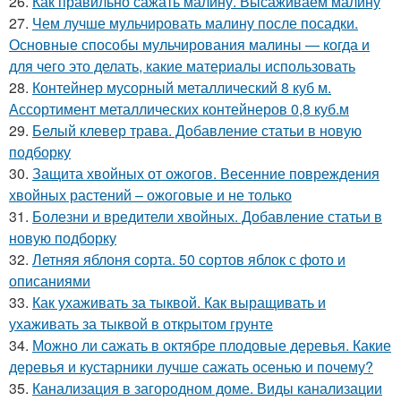
26.
Как правильно сажать малину. Высаживаем малину
27.
Чем лучше мульчировать малину после посадки.
Основные способы мульчирования малины — когда и
для чего это делать, какие материалы использовать
28.
Контейнер мусорный металлический 8 куб м.
Ассортимент металлических контейнеров 0,8 куб.м
29.
Белый клевер трава. Добавление статьи в новую
подборку
30.
Защита хвойных от ожогов. Весенние повреждения
хвойных растений – ожоговые и не только
31.
Болезни и вредители хвойных. Добавление статьи в
новую подборку
32.
Летняя яблоня сорта. 50 сортов яблок с фото и
описаниями
33.
Как ухаживать за тыквой. Как выращивать и
ухаживать за тыквой в открытом грунте
34.
Можно ли сажать в октябре плодовые деревья. Какие
деревья и кустарники лучше сажать осенью и почему?
35.
Канализация в загородном доме. Виды канализации