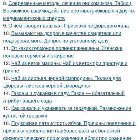
8.
Современные методы лечения онихомикоза. Таблиц.
Возможное взаимодействие противогрибковых и других
медикаментозных средств
9.
О чем говорит ваш кал. Признаки нездорового кала
10.
Вызывают на допрос в качестве свидетеля или
подозреваемого. Допрос по уголовному делу
11.
От каких гормонов полнеют женщины. Женские
половые гормоны и ожирение
12.
Чай из веток малины. Чай из веток при простуде и
гриппе
13.
Чай из листьев черной смородины. Польза для
здоровья листьев чёрной смородины
14.
Газоны и лужайки в саду. Газон — обязательный
атрибут вашего сада
15.
Как сажать и ухаживать за гвоздикой. Размножение
кустистой гвоздики
16.
Подкожная пятнистость яблок. Причины появления и
признаки проявления наиболее важных болезней
физиологического происхождения яблок при хранении