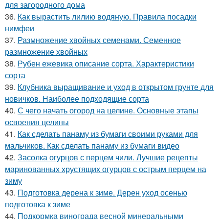
для загородного дома
36.
Как вырастить лилию водяную. Правила посадки
нимфеи
37.
Размножение хвойных семенами. Семенное
размножение хвойных
38.
Рубен ежевика описание сорта. Характеристики
сорта
39.
Клубника выращивание и уход в открытом грунте для
новичков. Наиболее подходящие сорта
40.
С чего начать огород на целине. Основные этапы
освоения целины
41.
Как сделать панаму из бумаги своими руками для
мальчиков. Как сделать панаму из бумаги видео
42.
Засолка огурцов с перцем чили. Лучшие рецепты
маринованных хрустящих огурцов с острым перцем на
зиму
43.
Подготовка дерена к зиме. Дерен уход осенью
подготовка к зиме
44.
Подкормка винограда весной минеральными