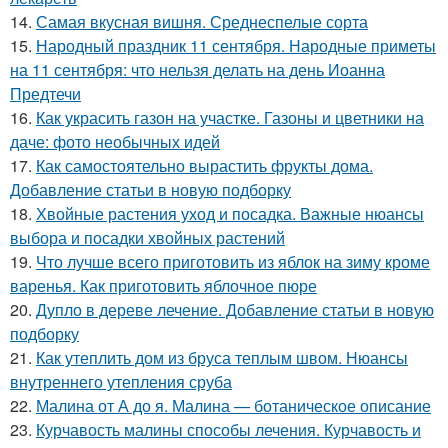
14.
Самая вкусная вишня. Среднеспелые сорта
15.
Народный праздник 11 сентября. Народные приметы
на 11 сентября: что нельзя делать на день Иоанна
Предтечи
16.
Как украсить газон на участке. Газоны и цветники на
даче: фото необычных идей
17.
Как самостоятельно вырастить фрукты дома.
Добавление статьи в новую подборку
18.
Хвойные растения уход и посадка. Важные нюансы
выбора и посадки хвойных растений
19.
Что лучше всего приготовить из яблок на зиму кроме
варенья. Как приготовить яблочное пюре
20.
Дупло в дереве лечение. Добавление статьи в новую
подборку
21.
Как утеплить дом из бруса теплым швом. Нюансы
внутреннего утепления сруба
22.
Малина от А до я. Малина — ботаническое описание
23.
Курчавость малины способы лечения. Курчавость и