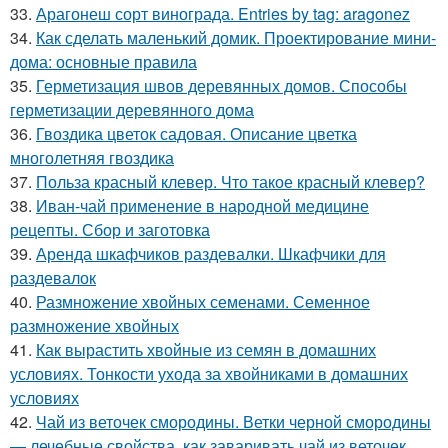
33.
Арагонеш сорт винограда. Entries by tag: aragonez
34.
Как сделать маленький домик. Проектирование мини-
дома: основные правила
35.
Герметизация швов деревянных домов. Способы
герметизации деревянного дома
36.
Гвоздика цветок садовая. Описание цветка
многолетняя гвоздика
37.
Польза красный клевер. Что такое красный клевер?
38.
Иван-чай применение в народной медицине
рецепты. Сбор и заготовка
39.
Аренда шкафчиков раздевалки. Шкафчики для
раздевалок
40.
Размножение хвойных семенами. Семенное
размножение хвойных
41.
Как вырастить хвойные из семян в домашних
условиях. Тонкости ухода за хвойниками в домашних
условиях
42.
Чай из веточек смородины. Ветки черной смородины
— лечебные свойства, как заваривать чай из веточек