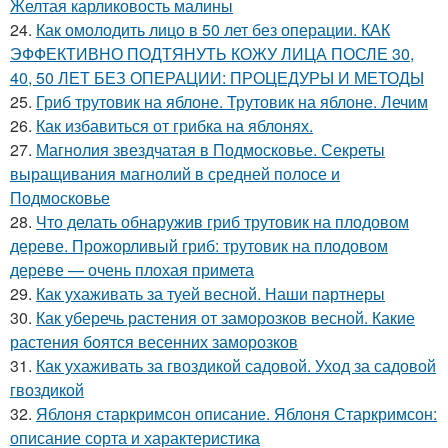
Желтая карликовость малины
24.
Как омолодить лицо в 50 лет без операции. КАК
ЭФФЕКТИВНО ПОДТЯНУТЬ КОЖУ ЛИЦА ПОСЛЕ 30,
40, 50 ЛЕТ БЕЗ ОПЕРАЦИИ: ПРОЦЕДУРЫ И МЕТОДЫ
25.
Гриб трутовик на яблоне. Трутовик на яблоне. Лечим
26.
Как избавиться от грибка на яблонях.
27.
Магнолия звездчатая в Подмосковье. Секреты
выращивания магнолий в средней полосе и
Подмосковье
28.
Что делать обнаружив гриб трутовик на плодовом
дереве. Прожорливый гриб: трутовик на плодовом
дереве — очень плохая примета
29.
Как ухаживать за туей весной. Наши партнеры
30.
Как уберечь растения от заморозков весной. Какие
растения боятся весенних заморозков
31.
Как ухаживать за гвоздикой садовой. Уход за садовой
гвоздикой
32.
Яблоня старкримсон описание. Яблоня Старкримсон:
описание сорта и характеристика