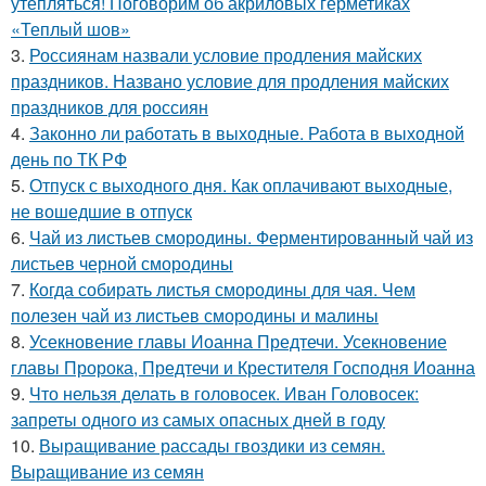
утепляться! Поговорим об акриловых герметиках
«Теплый шов»
3.
Россиянам назвали условие продления майских
праздников. Названо условие для продления майских
праздников для россиян
4.
Законно ли работать в выходные. Работа в выходной
день по ТК РФ
5.
Отпуск с выходного дня. Как оплачивают выходные,
не вошедшие в отпуск
6.
Чай из листьев смородины. Ферментированный чай из
листьев черной смородины
7.
Когда собирать листья смородины для чая. Чем
полезен чай из листьев смородины и малины
8.
Усекновение главы Иоанна Предтечи. Усекновение
главы Пророка, Предтечи и Крестителя Господня Иоанна
9.
Что нельзя делать в головосек. Иван Головосек:
запреты одного из самых опасных дней в году
10.
Выращивание рассады гвоздики из семян.
Выращивание из семян