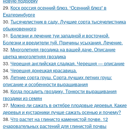
новую подборку
29.
Коск россия осенний блюз. “Осенний блюз” в
Екатеринбурге
30.
Тысячелистник в саду. Лучшие сорта тысячелистника
обыкновенного
31.
Болезни и лечение туи западной и восточной.
Болезни и вредители туй. Причины усыхания. Лечение.
32.
Многолетняя гвоздика на вашей даче. Описание
цветка многолетняя гвоздика
33.
Черешня английская сладкая. Черешня — описание
34.
Черешня донецкая красавица.
35.
Летние сорта груш. Сорта лучших летних груш:
описание и особенности выращивания
36.
Когда посадить гвоздику. Тонкости выращивания
гвоздики из семян
37.
Можно ли сажать в октябре плодовые деревья. Какие
деревья и кустарники лучше сажать осенью и почему?
38.
Что растет на глинисто каменистой почве. 12
очаровательных растений для глинистой почвы