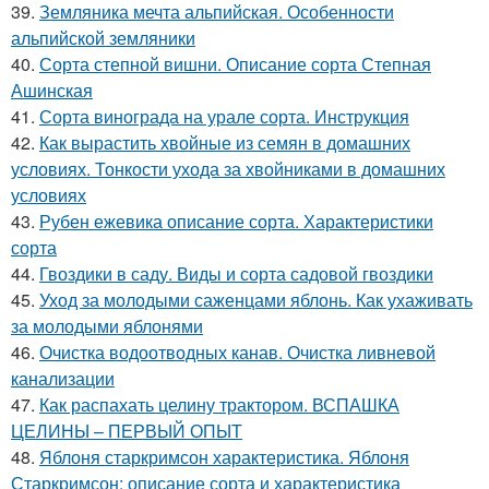
39.
Земляника мечта альпийская. Особенности
альпийской земляники
40.
Сорта степной вишни. Описание сорта Степная
Ашинская
41.
Сорта винограда на урале сорта. Инструкция
42.
Как вырастить хвойные из семян в домашних
условиях. Тонкости ухода за хвойниками в домашних
условиях
43.
Рубен ежевика описание сорта. Характеристики
сорта
44.
Гвоздики в саду. Виды и сорта садовой гвоздики
45.
Уход за молодыми саженцами яблонь. Как ухаживать
за молодыми яблонями
46.
Очистка водоотводных канав. Очистка ливневой
канализации
47.
Как распахать целину трактором. ВСПАШКА
ЦЕЛИНЫ – ПЕРВЫЙ ОПЫТ
48.
Яблоня старкримсон характеристика. Яблоня
Старкримсон: описание сорта и характеристика