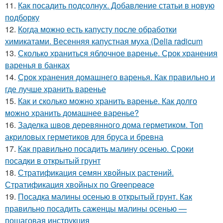
11.
Как посадить подсолнух. Добавление статьи в новую
подборку
12.
Когда можно есть капусту после обработки
химикатами. Весенняя капустная муха (Delia radicum
13.
Сколько храниться яблочное варенье. Срок хранения
варенья в банках
14.
Срок хранения домашнего варенья. Как правильно и
где лучше хранить варенье
15.
Как и сколько можно хранить варенье. Как долго
можно хранить домашнее варенье?
16.
Заделка швов деревянного дома герметиком. Топ
акриловых герметиков для бруса и бревна
17.
Как правильно посадить малину осенью. Сроки
посадки в открытый грунт
18.
Стратификация семян хвойных растений.
Стратификация хвойных по Greenpeace
19.
Посадка малины осенью в открытый грунт. Как
правильно посадить саженцы малины осенью —
пошаговая инструкция