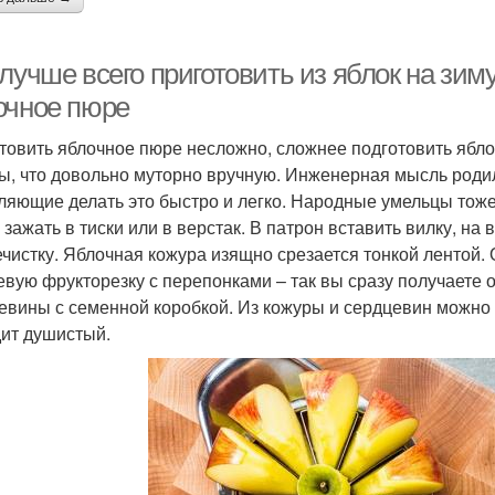
лучше всего приготовить из яблок на зиму
очное пюре
товить яблочное пюре несложно, сложнее подготовить ябло
ы, что довольно муторно вручную. Инженерная мысль роди
ляющие делать это быстро и легко. Народные умельцы тоже
 зажать в тиски или в верстак. В патрон вставить вилку, на
чистку. Яблочная кожура изящно срезается тонкой лентой.
евую фрукторезку с перепонками – так вы сразу получаете 
евины с семенной коробкой. Из кожуры и сердцевин можно с
ит душистый.