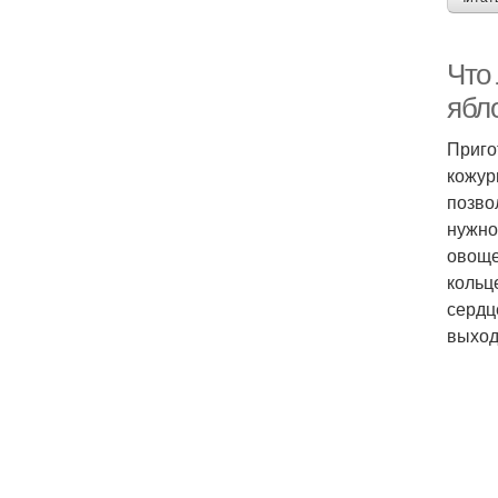
Что 
ябл
Приго
кожур
позво
нужно
овоще
кольц
сердц
выход