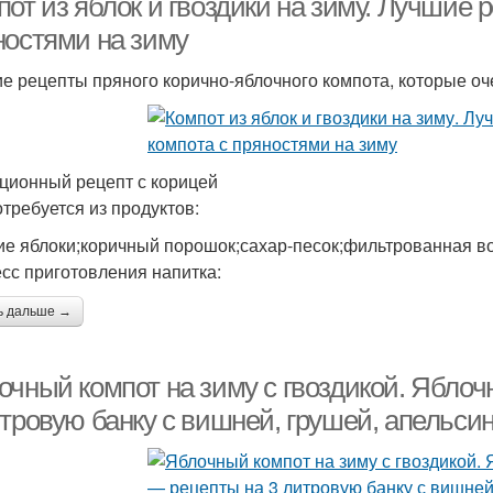
от из яблок и гвоздики на зиму. Лучшие 
ностями на зиму
е рецепты пряного корично-яблочного компота, которые оче
ционный рецепт с корицей
отребуется из продуктов:
ие яблоки;коричный порошок;сахар-песок;фильтрованная в
сс приготовления напитка:
ь дальше →
очный компот на зиму с гвоздикой. Яблоч
итровую банку с вишней, грушей, апельси