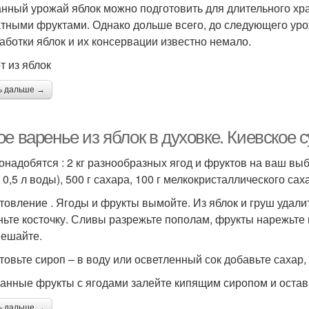
нный урожай яблок можно подготовить для длительного хр
тными фруктами. Однако дольше всего, до следующего урожа
аботки яблок и их консервации известно немало.
т из яблок
ь дальше →
е варенье из яблок в духовке. Киевское 
онадобятся : 2 кг разнообразных ягод и фруктов на ваш выбо
 0,5 л воды), 500 г сахара, 100 г мелкокристаллического сах
товление . Ягоды и фрукты вымойте. Из яблок и груш удали
ньте косточку. Сливы разрежьте пополам, фрукты нарежьте 
ешайте.
товьте сироп – в воду или осветленный сок добавьте сахар, 
анные фрукты с ягодами залейте кипящим сиропом и оставьт
ь дальше →