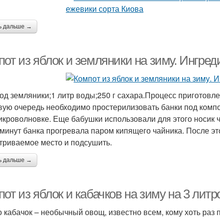
ь дальше →
от из яблок и земляники на зиму. Ингред
ягод земляники;1 литр воды;250 г сахара.Процесс приготовле
вую очередь необходимо простерилизовать банки под компот.
икроволновке. Еще бабушки использовали для этого носик ч
 минут банка прогревала паром кипящего чайника. После эт
триваемое место и подсушить.
ь дальше →
от из яблок и кабачков на зиму на 3 лит
то кабачок – необычный овощ, известно всем, кому хоть раз