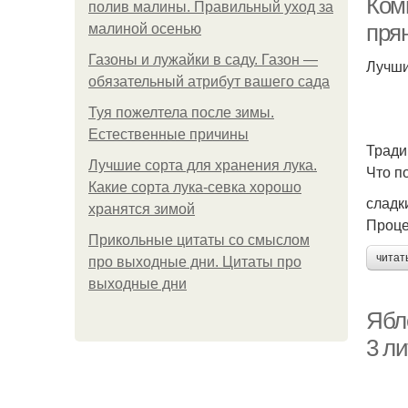
Комп
полив малины. Правильный уход за
пря
малиной осенью
Газоны и лужайки в саду. Газон —
Лучши
обязательный атрибут вашего сада
Туя пожелтела после зимы.
Естественные причины
Тради
Лучшие сорта для хранения лука.
Что п
Какие сорта лука-севка хорошо
сладк
хранятся зимой
Проце
Прикольные цитаты со смыслом
читат
про выходные дни. Цитаты про
выходные дни
Ябл
3 л