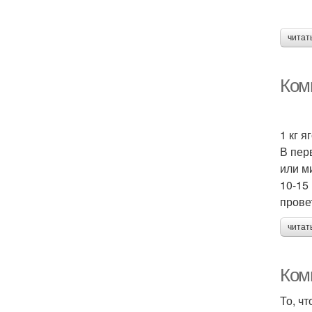
читат
Комп
1 кг 
В пер
или м
10-15
прове
читат
Комп
То, ч