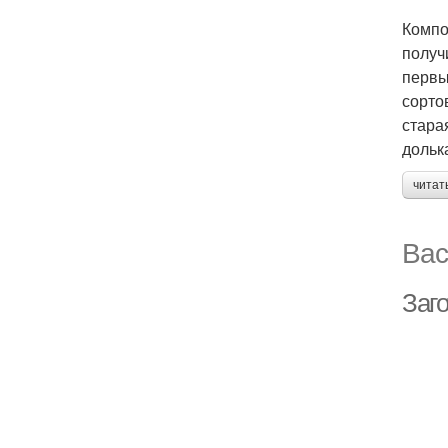
Компо
получ
первы
сорто
стара
дольк
читат
Вас
Заго