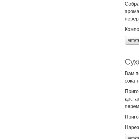
Собра
арома
перер
Компо
читат
Сухо
Вам п
сока +
Приго
доста
перем
Приго
Нарез
читат