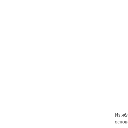
Из яб
основ