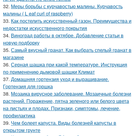
32.
Меры борьбы с курчавостью малины. Курчавость
малины ( L eaf curl of raspberry)
33.
Как постелить искусственный газон. Преимущества и
недостатки искусственного покрытия
34.
Виноград работы в октябре. Добавление статьи в
новую подборку
35.
Самый вкусный гранат. Как выбрать спелый гранат в
магазине
36.
Серная шашка при какой температуре. Инструкция
по применению дымовой шашки Климат
37.
Домашняя гортензия уход и выращивание.
Гортензия для горшка
38.
Мозаика вирусное заболевание. Мозаичные болезни
растений. Поражение, пятна зеленого или белого цвета
на листьях и плодах. Признаки, симптомы, лечение,
профилактика
39.
Чем болеет капуста. Виды болезней капусты в
открытом грунте