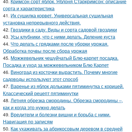
40.
Кримсон сорт яблок. Яблоня Старкримсон: описание
сорта и характеристика
41.
Ик сушилка корвет. Универсальная сушильная
установка непрерывного действия.
42.
Гвоздики в саду. Виды и сорта садовой гвоздики
43.
Усы клубники, что с ними делать. Деление куста
44.
Что делать с грядками после уборки урожая.
Обработка почвы после сбора урожая
45.
Можжевельник чешуйчатый Блю-карпет посадка.
Посадка и уход за можжевельником Блю Карпет
46.
Виноград из косточки вырастить. Почему многие
садоводы используют этот способ
47.
Варенье из яблок дольками пятиминутка с корицей.
Классический рецепт пятиминутки
48.
Летняя обрезка смородины. Обрезка смородины –,
как и когда это нужно делать
49.
Вредители и болезни вишни и борьба с ними.
Навигация по записям
50.
Как ухаживать за абрикосовым деревом в средней