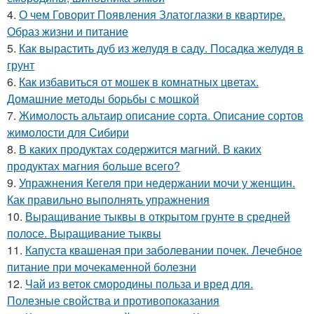
4.
О чем Говорит Появления Златоглазки в квартире.
Образ жизни и питание
5.
Как вырастить дуб из желудя в саду. Посадка желудя в
грунт
6.
Как избавиться от мошек в комнатных цветах.
Домашние методы борьбы с мошкой
7.
Жимолость альтаир описание сорта. Описание сортов
жимолости для Сибири
8.
В каких продуктах содержится магний. В каких
продуктах магния больше всего?
9.
Упражнения Кегеля при недержании мочи у женщин.
Как правильно выполнять упражнения
10.
Выращивание тыквы в открытом грунте в средней
полосе. Выращивание тыквы
11.
Капуста квашеная при заболевании почек. Лечебное
питание при мочекаменной болезни
12.
Чай из веток смородины польза и вред для.
Полезные свойства и противопоказания