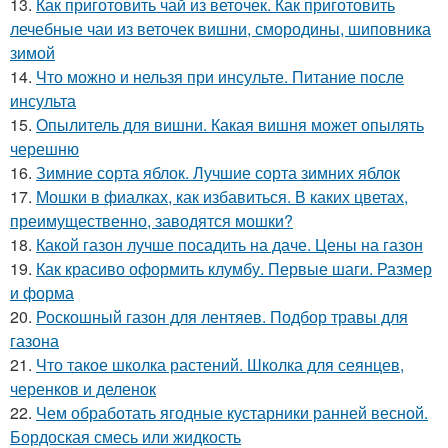
13.
Как приготовить чай из веточек. Как приготовить
лечебные чаи из веточек вишни, смородины, шиповника
зимой
14.
Что можно и нельзя при инсульте. Питание после
инсульта
15.
Опылитель для вишни. Какая вишня может опылять
черешню
16.
Зимние сорта яблок. Лучшие сорта зимних яблок
17.
Мошки в фиалках, как избавиться. В каких цветах,
преимущественно, заводятся мошки?
18.
Какой газон лучше посадить на даче. Цены на газон
19.
Как красиво оформить клумбу. Первые шаги. Размер
и форма
20.
Роскошный газон для лентяев. Подбор травы для
газона
21.
Что такое школка растений. Школка для сеянцев,
черенков и деленок
22.
Чем обработать ягодные кустарники ранней весной.
Бордоская смесь или жидкость