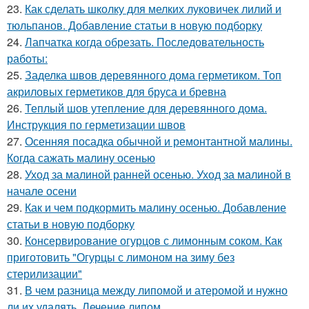
23.
Как сделать школку для мелких луковичек лилий и
тюльпанов. Добавление статьи в новую подборку
24.
Лапчатка когда обрезать. Последовательность
работы:
25.
Заделка швов деревянного дома герметиком. Топ
акриловых герметиков для бруса и бревна
26.
Теплый шов утепление для деревянного дома.
Инструкция по герметизации швов
27.
Осенняя посадка обычной и ремонтантной малины.
Когда сажать малину осенью
28.
Уход за малиной ранней осенью. Уход за малиной в
начале осени
29.
Как и чем подкормить малину осенью. Добавление
статьи в новую подборку
30.
Консервирование огурцов с лимонным соком. Как
приготовить "Огурцы с лимоном на зиму без
стерилизации"
31.
В чем разница между липомой и атеромой и нужно
ли их удалять. Лечение липом