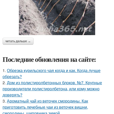
читать дальше →
Последние обновления на сайте:
1.
Обрезка курильского чая когда и как. Когда лучше
обрезать?
2.
Дом из полистиролбетонных блоков. №7. Крупные
производители полистиролбетона, или кому можно
доверять?
3.
Ароматный чай из веточек смородины. Как
приготовить лечебные чаи из веточек вишни,
смородины, шиповника зимой