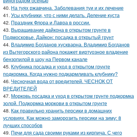
виноградом осенью
40.
На туях ржавчина. Заболевания туи и их лечение
41.
Усы клубники, что с ними делать. Деление куста
42.
Праздник Флора и Лавра в россии.
43.
Выращивание дайкона в открытом грунте в
Подмосковье. Дайкон: посадка в открытый грунт
44.
Владимир Богданов хускварна. Владимир Богданов
из Вытегорского района покажет виртуозное владение
бензопилой в шоу на Первом канале
45.
Клубника посадка и уход в открытом грунте
подкормка. Когда нужно подкармливать клубнику?
46.
Чесночная вода от вредителей. ЧЕСНОК ОТ
ВРЕДИТЕЛЕЙ
47.
Морковь посадка и уход в открытом грунте подкормка
золой. Подкормка моркови в открытом грунте
48.
Как правильно хранить персики в домашних
условиях. Как можно заморозить персики на зиму: 8
лучших способов
49.
Печи для сада своими руками из кирпича. С чего