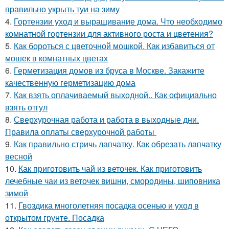
правильно укрыть туи на зиму
4.
Гортензии уход и выращивание дома. Что необходимо
комнатной гортензии для активного роста и цветения?
5.
Как бороться с цветочной мошкой. Как избавиться от
мошек в комнатных цветах
6.
Герметизация домов из бруса в Москве. Закажите
качественную герметизацию дома
7.
Как взять оплачиваемый выходной.. Как официально
взять отгул
8.
Сверхурочная работа и работа в выходные дни.
Правила оплаты сверхурочной работы
9.
Как правильно стричь лапчатку. Как обрезать лапчатку
весной
10.
Как приготовить чай из веточек. Как приготовить
лечебные чаи из веточек вишни, смородины, шиповника
зимой
11.
Гвоздика многолетняя посадка осенью и уход в
открытом грунте. Посадка