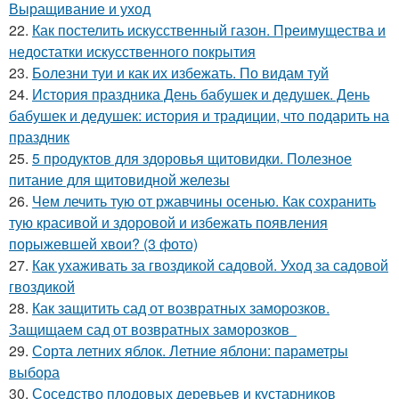
Выращивание и уход
22.
Как постелить искусственный газон. Преимущества и
недостатки искусственного покрытия
23.
Болезни туи и как их избежать. По видам туй
24.
История праздника День бабушек и дедушек. День
бабушек и дедушек: история и традиции, что подарить на
праздник
25.
5 продуктов для здоровья щитовидки. Полезное
питание для щитовидной железы
26.
Чем лечить тую от ржавчины осенью. Как сохранить
тую красивой и здоровой и избежать появления
порыжевшей хвои? (3 фото)
27.
Как ухаживать за гвоздикой садовой. Уход за садовой
гвоздикой
28.
Как защитить сад от возвратных заморозков.
Защищаем сад от возвратных заморозков
29.
Сорта летних яблок. Летние яблони: параметры
выбора
30.
Соседство плодовых деревьев и кустарников