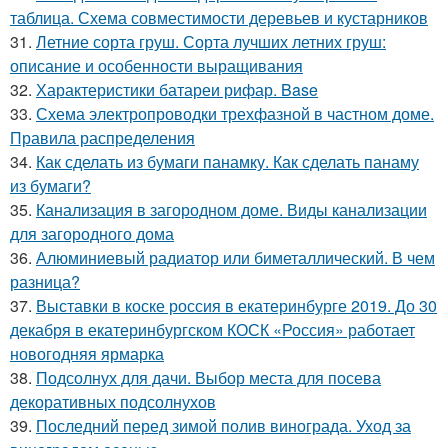
таблица. Схема совместимости деревьев и кустарников
31.
Летние сорта груш. Сорта лучших летних груш:
описание и особенности выращивания
32.
Характеристики батареи рифар. Base
33.
Схема электропроводки трехфазной в частном доме.
Правила распределения
34.
Как сделать из бумаги панамку. Как сделать панаму
из бумаги?
35.
Канализация в загородном доме. Виды канализации
для загородного дома
36.
Алюминиевый радиатор или биметаллический. В чем
разница?
37.
Выставки в коске россия в екатеринбурге 2019. До 30
декабря в екатеринбургском КОСК «Россия» работает
новогодняя ярмарка
38.
Подсолнух для дачи. Выбор места для посева
декоративных подсолнухов
39.
Последний перед зимой полив винограда. Уход за