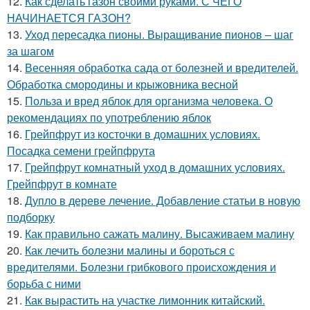
12.
Как сделать газон своими руками. С ЧЕГО
НАЧИНАЕТСЯ ГАЗОН?
13.
Уход пересадка пионы. Выращивание пионов – шаг
за шагом
14.
Весенняя обработка сада от болезней и вредителей.
Обработка смородины и крыжовника весной
15.
Польза и вред яблок для организма человека. О
рекомендациях по употреблению яблок
16.
Грейпфрут из косточки в домашних условиях.
Посадка семени грейпфрута
17.
Грейпфрут комнатный уход в домашних условиях.
Грейпфрут в комнате
18.
Дупло в дереве лечение. Добавление статьи в новую
подборку
19.
Как правильно сажать малину. Высаживаем малину
20.
Как лечить болезни малины и бороться с
вредителями. Болезни грибкового происхождения и
борьба с ними
21.
Как вырастить на участке лимонник китайский.