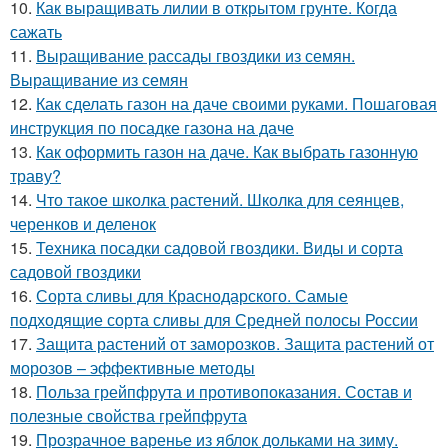
10.
Как выращивать лилии в открытом грунте. Когда
сажать
11.
Выращивание рассады гвоздики из семян.
Выращивание из семян
12.
Как сделать газон на даче своими руками. Пошаговая
инструкция по посадке газона на даче
13.
Как оформить газон на даче. Как выбрать газонную
траву?
14.
Что такое школка растений. Школка для сеянцев,
черенков и деленок
15.
Техника посадки садовой гвоздики. Виды и сорта
садовой гвоздики
16.
Сорта сливы для Краснодарского. Самые
подходящие сорта сливы для Средней полосы России
17.
Защита растений от заморозков. Защита растений от
морозов – эффективные методы
18.
Польза грейпфрута и противопоказания. Состав и
полезные свойства грейпфрута
19.
Прозрачное варенье из яблок дольками на зиму.