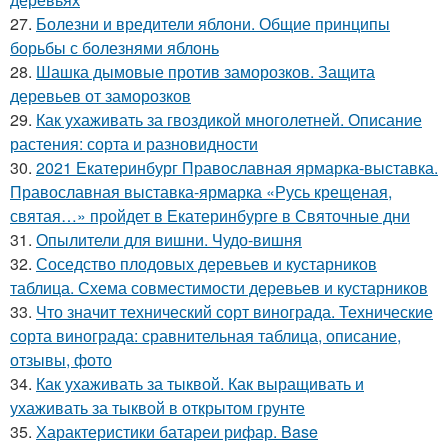
27.
Болезни и вредители яблони. Общие принципы
борьбы с болезнями яблонь
28.
Шашка дымовые против заморозков. Защита
деревьев от заморозков
29.
Как ухаживать за гвоздикой многолетней. Описание
растения: сорта и разновидности
30.
2021 Екатеринбург Православная ярмарка-выставка.
Православная выставка-ярмарка «Русь крещеная,
святая…» пройдет в Екатеринбурге в Святочные дни
31.
Опылители для вишни. Чудо-вишня
32.
Соседство плодовых деревьев и кустарников
таблица. Схема совместимости деревьев и кустарников
33.
Что значит технический сорт винограда. Технические
сорта винограда: сравнительная таблица, описание,
отзывы, фото
34.
Как ухаживать за тыквой. Как выращивать и
ухаживать за тыквой в открытом грунте
35.
Характеристики батареи рифар. Base