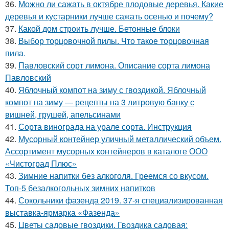
36.
Можно ли сажать в октябре плодовые деревья. Какие
деревья и кустарники лучше сажать осенью и почему?
37.
Какой дом строить лучше. Бетонные блоки
38.
Выбор торцовочной пилы. Что такое торцовочная
пила.
39.
Павловский сорт лимона. Описание сорта лимона
Павловский
40.
Яблочный компот на зиму с гвоздикой. Яблочный
компот на зиму — рецепты на 3 литровую банку с
вишней, грушей, апельсинами
41.
Сорта винограда на урале сорта. Инструкция
42.
Мусорный контейнер уличный металлический объем.
Ассортимент мусорных контейнеров в каталоге ООО
«Чистоград Плюс»
43.
Зимние напитки без алкоголя. Греемся со вкусом.
Топ-5 безалкогольных зимних напитков
44.
Сокольники фазенда 2019. 37-я специализированная
выставка-ярмарка «Фазенда»
45.
Цветы садовые гвоздики. Гвоздика садовая: