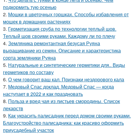
подкормить тую осенью
2.
Мошки в цветочных горшках. Способы избавления от
мошек в домашних растениях
3.
Герметизация сруба по технологии теплый шов.
Теплый шов своими руками. Каждому ли по плечу
4.
Земляника ремонтантная безусая Руяна
выращивание из семян. Описание и характеристика
сорта земляники Руяна
5.
Натуральные и синтетические герметики для.. Виды
герметиков по составу
6.
О чем говорит ваш кал. Признаки нездорового кала
7.
Медовый Спас доклад. Медовый Спас — когда
наступает в 2022 и как праздновать
8.
Польза и вред чая из листьев смородины. Список
лекарств
9.
Как украсить палисадник перед домом своими руками.
Благоустройство палисадника: как красиво оформить
приусадебный участок