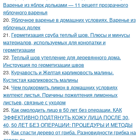
Варенье из яблок дольками — 11 рецепт прозрачного
яблочного варенья
20.
Яблочное варенье в домашних условиях. Варенье из
яблочных долек
21.
Герметизация сруба теплый шов. Плюсы и минусы
материалов, используемых для конопатки и
герметизации
22.
Теплый шов утепление для деревянного дома.
Инструкция по герметизации швов
23.
Курчавость и Желтая карликовость малины.
Кустистая карликовость малины
24.
Чем подкормить лимон в домашних условиях
желтеют листья. Причины пожелтения лимонных
листьев, связные с уходом
25.
Как омолодить лицо в 50 лет без операции. КАК
ЭФФЕКТИВНО ПОДТЯНУТЬ КОЖУ ЛИЦА ПОСЛЕ 30,
40, 50 ЛЕТ БЕЗ ОПЕРАЦИИ: ПРОЦЕДУРЫ И МЕТОДЫ
26.
Как спасти дерево от гриба. Разновидности грибка на
деревьях