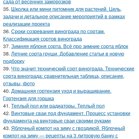
сада от весенних заморозков
35.
Школка или мини питомник для растений. Цель,
задачи и детальное описание мероприятий в рамках
реализации проекта
36.
Сроки созревания винограда по сортам.
Классификация сортов винограда
37.
Зимняя яблоня сорта. Всё про зимние сорта яблок
38.
Летние сорта груши. Добавление статьи в новую
подборку
39.
Что значит технический сорт винограда. Технические
сорта винограда: сравнительная таблица, описание,
отзывы, фото
40.
Домашняя гортензия уход и выращивание.
Гортензия для горшка
41.
Теплый пол или радиаторы. Теплый пол
42.
Винтовые сваи под фундамент. Процесс установки
фундамента на винтовые сваи своими руками
43.
Яблочный компот на зиму с гвоздикой. Яблочный
компот на зиму — рецепты на 3 литровую банку с