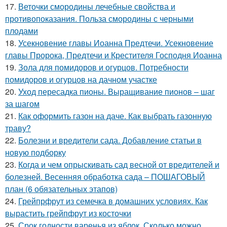
17.
Веточки смородины лечебные свойства и
противопоказания. Польза смородины с черными
плодами
18.
Усекновение главы Иоанна Предтечи. Усекновение
главы Пророка, Предтечи и Крестителя Господня Иоанна
19.
Зола для помидоров и огурцов. Потребности
помидоров и огурцов на дачном участке
20.
Уход пересадка пионы. Выращивание пионов – шаг
за шагом
21.
Как оформить газон на даче. Как выбрать газонную
траву?
22.
Болезни и вредители сада. Добавление статьи в
новую подборку
23.
Когда и чем опрыскивать сад весной от вредителей и
болезней. Весенняя обработка сада – ПОШАГОВЫЙ
план (6 обязательных этапов)
24.
Грейпрфрут из семечка в домашних условиях. Как
вырастить грейпфрут из косточки
25.
Срок годности варенья из яблок. Сколько можно