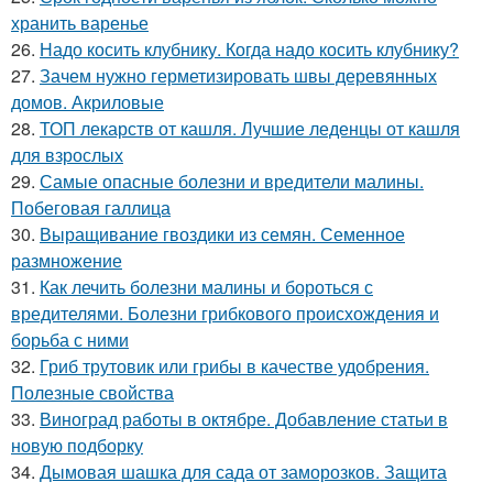
хранить варенье
26.
Надо косить клубнику. Когда надо косить клубнику?
27.
Зачем нужно герметизировать швы деревянных
домов. Акриловые
28.
ТОП лекарств от кашля. Лучшие леденцы от кашля
для взрослых
29.
Самые опасные болезни и вредители малины.
Побеговая галлица
30.
Выращивание гвоздики из семян. Семенное
размножение
31.
Как лечить болезни малины и бороться с
вредителями. Болезни грибкового происхождения и
борьба с ними
32.
Гриб трутовик или грибы в качестве удобрения.
Полезные свойства
33.
Виноград работы в октябре. Добавление статьи в
новую подборку
34.
Дымовая шашка для сада от заморозков. Защита