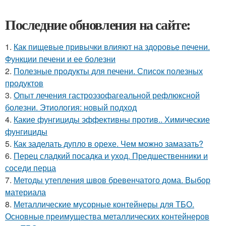
Последние обновления на сайте:
1.
Как пищевые привычки влияют на здоровье печени.
Функции печени и ее болезни
2.
Полезные продукты для печени. Список полезных
продуктов
3.
Опыт лечения гастроэзофагеальной рефлюксной
болезни. Этиология: новый подход
4.
Какие фунгициды эффективны против.. Химические
фунгициды
5.
Как заделать дупло в орехе. Чем можно замазать?
6.
Перец сладкий посадка и уход. Предшественники и
соседи перца
7.
Методы утепления швов бревенчатого дома. Выбор
материала
8.
Металлические мусорные контейнеры для ТБО.
Основные преимущества металлических контейнеров