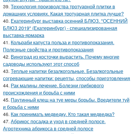
39.
Технология производства тротуарной плитки в
домашних условиях. Какая тротуарная плитка лучше?
40.
Екатеринбург выставка осенний БЛЮЗ. "ОСЕННИЙ
БЛЮЗ 2019" (Екатеринбург) - специализированная
выставка-ярмарка
41.
Кольраби капуста польза и противопоказания.
Полезные свойства и противопоказания
42.
Виноград из косточки вырастить. Почему многие
садоводы используют этот способ
43.
Теплые напитки безалкогольные. Безалкогольные
согревающие напитки: рецепты, способы приготовления
44.
Рак малины лечение. Болезни грибкового
происхождения и борьба с ними
45.
Паутинный клещ на туе меры борьбы. Вредители туй
и борьба с ними
46.
Как принимать медведку. Кто такая медведка?
47.
Абрикос посадка и уход в средней полосе.
Агротехника абрикоса в средней полосе