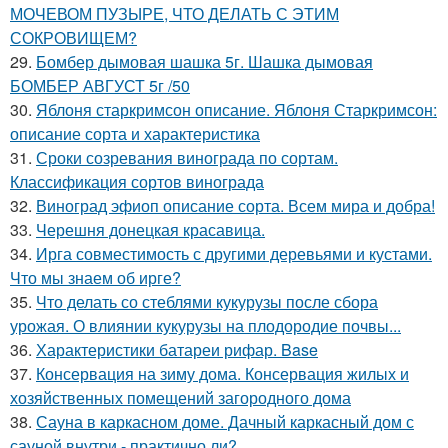
МОЧЕВОМ ПУЗЫРЕ, ЧТО ДЕЛАТЬ С ЭТИМ
СОКРОВИЩЕМ?
29.
Бомбер дымовая шашка 5г. Шашка дымовая
БОМБЕР АВГУСТ 5г /50
30.
Яблоня старкримсон описание. Яблоня Старкримсон:
описание сорта и характеристика
31.
Сроки созревания винограда по сортам.
Классификация сортов винограда
32.
Виноград эфиоп описание сорта. Всем мира и добра!
33.
Черешня донецкая красавица.
34.
Ирга совместимость с другими деревьями и кустами.
Что мы знаем об ирге?
35.
Что делать со стеблями кукурузы после сбора
урожая. О влиянии кукурузы на плодородие почвы...
36.
Характеристики батареи рифар. Base
37.
Консервация на зиму дома. Консервация жилых и
хозяйственных помещений загородного дома
38.
Сауна в каркасном доме. Дачный каркасный дом с
сауной внутри - практично ли?