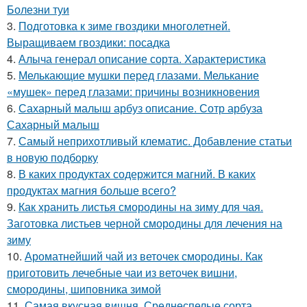
Болезни туи
3.
Подготовка к зиме гвоздики многолетней.
Выращиваем гвоздики: посадка
4.
Алыча генерал описание сорта. Характеристика
5.
Мелькающие мушки перед глазами. Мелькание
«мушек» перед глазами: причины возникновения
6.
Сахарный малыш арбуз описание. Сотр арбуза
Сахарный малыш
7.
Самый неприхотливый клематис. Добавление статьи
в новую подборку
8.
В каких продуктах содержится магний. В каких
продуктах магния больше всего?
9.
Как хранить листья смородины на зиму для чая.
Заготовка листьев черной смородины для лечения на
зиму
10.
Ароматнейший чай из веточек смородины. Как
приготовить лечебные чаи из веточек вишни,
смородины, шиповника зимой
11.
Самая вкусная вишня. Среднеспелые сорта