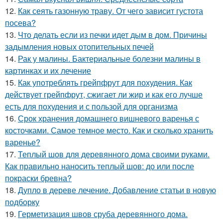
12.
Как сеять газонную траву. От чего зависит густота
посева?
13.
Что делать если из печки идет дым в дом. Причины
задымления новых отопительных печей
14.
Рак у малины. Бактериальные болезни малины в
картинках и их лечение
15.
Как употреблять грейпфрут для похудения. Как
действует грейпфрут, сжигает ли жир и как его лучше
есть для похудения и с пользой для организма
16.
Срок хранения домашнего вишневого варенья с
косточками. Самое темное место. Как и сколько хранить
варенье?
17.
Теплый шов для деревянного дома своими руками.
Как правильно наносить теплый шов: до или после
покраски бревна?
18.
Дупло в дереве лечение. Добавление статьи в новую
подборку
19.
Герметизация швов сруба деревянного дома.