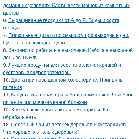
домашних условиях. Как вывести мошек из комнатных
цветов
6.
Выращивание гвоздики от А до Я. Виды и сорта
гвоздик
7.
Прикольные цитаты со смыслом про выходные дни.
Цитаты про выходные дни
8.
Законно ли работать в выходные. Работа в выходной
день по ТК РФ
9.
Лучшие продукты для восстановления хрящей и
суставов. Хондропротекторы
10.
Диета при повышенном холестерине. Принципы
питания
11.
Капуста квашеная при заболевании почек. Лечебное
питание при мочекаменной болезни
12.
Зачем и как сушить листья смородины. Как
обрабатывать
13.
Полезный чай из веточек деревьев и кустарников.
Что хорошего в голых деревьях?