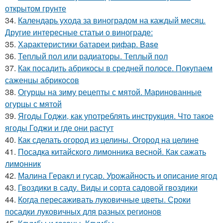
открытом грунте
34.
Календарь ухода за виноградом на каждый месяц.
Другие интересные статьи о винограде:
35.
Характеристики батареи рифар. Base
36.
Теплый пол или радиаторы. Теплый пол
37.
Как посадить абрикосы в средней полосе. Покупаем
саженцы абрикосов
38.
Огурцы на зиму рецепты с мятой. Маринованные
огурцы с мятой
39.
Ягоды Годжи, как употреблять инструкция. Что такое
ягоды Годжи и где они растут
40.
Как сделать огород из целины. Огород на целине
41.
Посадка китайского лимонника весной. Как сажать
лимонник
42.
Малина Геракл и гусар. Урожайность и описание ягод
43.
Гвоздики в саду. Виды и сорта садовой гвоздики
44.
Когда пересаживать луковичные цветы. Сроки
посадки луковичных для разных регионов