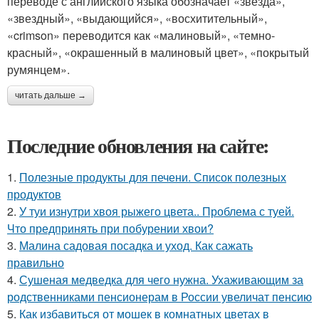
переводе с английского языка обозначает «звезда»,
«звездный», «выдающийся», «восхитительный»,
«crimson» переводится как «малиновый», «темно-
красный», «окрашенный в малиновый цвет», «покрытый
румянцем».
читать дальше →
Последние обновления на сайте:
1.
Полезные продукты для печени. Список полезных
продуктов
2.
У туи изнутри хвоя рыжего цвета.. Проблема с туей.
Что предпринять при побурении хвои?
3.
Малина садовая посадка и уход. Как сажать
правильно
4.
Сушеная медведка для чего нужна. Ухаживающим за
родственниками пенсионерам в России увеличат пенсию
5.
Как избавиться от мошек в комнатных цветах в