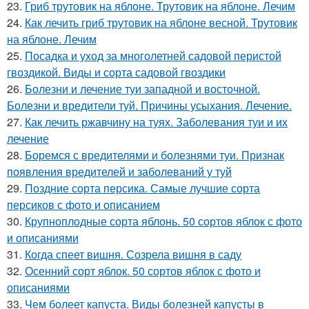
23.
Гриб трутовик на яблоне. Трутовик на яблоне. Лечим
24.
Как лечить гриб трутовик на яблоне весной. Трутовик
на яблоне. Лечим
25.
Посадка и уход за многолетней садовой перистой
гвоздикой. Виды и сорта садовой гвоздики
26.
Болезни и лечение туи западной и восточной.
Болезни и вредители туй. Причины усыхания. Лечение.
27.
Как лечить ржавчину на туях. Заболевания туи и их
лечение
28.
Боремся с вредителями и болезнями туи. Признак
появления вредителей и заболеваний у туй
29.
Поздние сорта персика. Самые лучшие сорта
персиков с фото и описанием
30.
Крупноплодные сорта яблонь. 50 сортов яблок с фото
и описаниями
31.
Когда спеет вишня. Созрела вишня в саду
32.
Осенний сорт яблок. 50 сортов яблок с фото и
описаниями
33.
Чем болеет капуста. Виды болезней капусты в