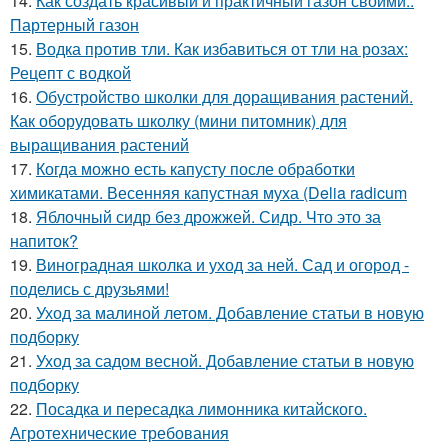
14.
Как создать красивый и практичный газон своими..
Партерный газон
15.
Водка против тли. Как избавиться от тли на розах:
Рецепт с водкой
16.
Обустройство школки для доращивания растений.
Как оборудовать школку (мини питомник) для
выращивания растений
17.
Когда можно есть капусту после обработки
химикатами. Весенняя капустная муха (Delia radicum
18.
Яблочный сидр без дрожжей. Сидр. Что это за
напиток?
19.
Виноградная школка и уход за ней. Сад и огород -
поделись с друзьями!
20.
Уход за малиной летом. Добавление статьи в новую
подборку
21.
Уход за садом весной. Добавление статьи в новую
подборку
22.
Посадка и пересадка лимонника китайского.
Агротехнические требования