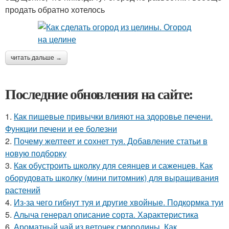
продать обратно хотелось
читать дальше →
Последние обновления на сайте:
1.
Как пищевые привычки влияют на здоровье печени.
Функции печени и ее болезни
2.
Почему желтеет и сохнет туя. Добавление статьи в
новую подборку
3.
Как обустроить школку для сеянцев и саженцев. Как
оборудовать школку (мини питомник) для выращивания
растений
4.
Из-за чего гибнут туя и другие хвойные. Подкормка туи
5.
Алыча генерал описание сорта. Характеристика
6.
Ароматный чай из веточек смородины. Как