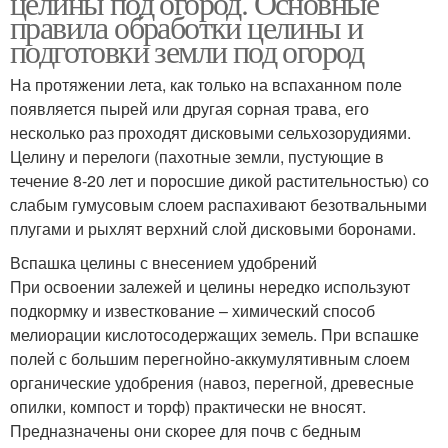
целины под огород. Основные
правила обработки целины и
подготовки земли под огород
На протяжении лета, как только на вспаханном поле
появляется пырей или другая сорная трава, его
несколько раз проходят дисковыми сельхозорудиями.
Целину и перелоги (пахотные земли, пустующие в
течение 8-20 лет и поросшие дикой растительностью) со
слабым гумусовым слоем распахивают безотвальными
плугами и рыхлят верхний слой дисковыми боронами.
Вспашка целины с внесением удобрений
При освоении залежей и целины нередко используют
подкормку и известкование – химический способ
мелиорации кислотосодержащих земель. При вспашке
полей с большим перегнойно-аккумулятивным слоем
органические удобрения (навоз, перегной, древесные
опилки, компост и торф) практически не вносят.
Предназначены они скорее для почв с бедным