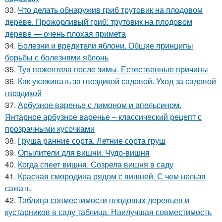
33.
Что делать обнаружив гриб трутовик на плодовом
дереве. Прожорливый гриб: трутовик на плодовом
дереве — очень плохая примета
34.
Болезни и вредители яблони. Общие принципы
борьбы с болезнями яблонь
35.
Туя пожелтела после зимы. Естественные причины
36.
Как ухаживать за гвоздикой садовой. Уход за садовой
гвоздикой
37.
Арбузное варенье с лимоном и апельсином.
Янтарное арбузное варенье – классический рецепт с
прозрачными кусочками
38.
Груша ранние сорта. Летние сорта груш
39.
Опылители для вишни. Чудо-вишня
40.
Когда спеет вишня. Созрела вишня в саду
41.
Красная смородина рядом с вишней. С чем нельзя
сажать
42.
Таблица совместимости плодовых деревьев и
кустарников в саду таблица. Наилучшая совместимость