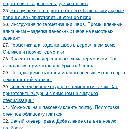
подготовить варенье и тару к хранению
25.
Что лучше всего приготовить из яблок на зиму кроме
варенья. Как приготовить яблочное пюре
26.
Инструкция по герметизации швов. Промышленный
альпинизм – заделка панельных швов на высотных
зданиях
27.
Герметики для заделки швов в деревянном доме.
Силикон и прочие герметики
28.
Заделка швов деревянного дома герметиком. Топ
акриловых герметиков для бруса и бревна
29.
Посадка ремонтантной малины осенью. Выбор сорта
ремонтантной малины
30.
Консервирование огурцов с лимонным соком. Как
приготовить "Огурцы с лимоном на зиму без
стерилизации"
31.
Можно ли на шпаклевку клеить плитку. Подготовка
стен под облицовку плиткой
32.
Белый клевер трава. Добавление статьи в новую
подборку