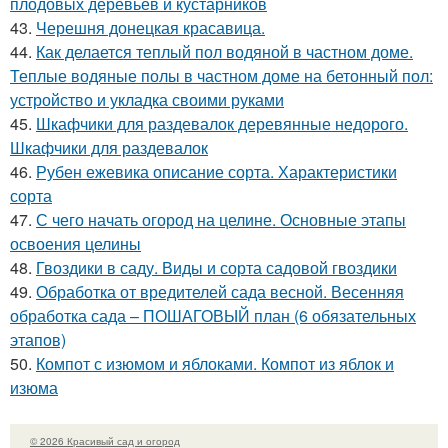
плодовых деревьев и кустарников
43.
Черешня донецкая красавица.
44.
Как делается теплый пол водяной в частном доме.
Теплые водяные полы в частном доме на бетонный пол:
устройство и укладка своими руками
45.
Шкафчики для раздевалок деревянные недорого.
Шкафчики для раздевалок
46.
Рубен ежевика описание сорта. Характеристики
сорта
47.
С чего начать огород на целине. Основные этапы
освоения целины
48.
Гвоздики в саду. Виды и сорта садовой гвоздики
49.
Обработка от вредителей сада весной. Весенняя
обработка сада – ПОШАГОВЫЙ план (6 обязательных
этапов)
50.
Компот с изюмом и яблоками. Компот из яблок и
изюма
© 2026 Красивый сад и огород