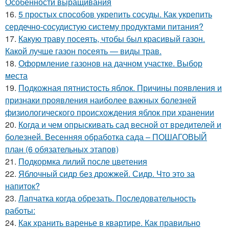
Особенности выращивания
16.
5 простых способов укрепить сосуды. Как укрепить
сердечно-сосудистую систему продуктами питания?
17.
Какую траву посеять, чтобы был красивый газон.
Какой лучше газон посеять — виды трав.
18.
Оформление газонов на дачном участке. Выбор
места
19.
Подкожная пятнистость яблок. Причины появления и
признаки проявления наиболее важных болезней
физиологического происхождения яблок при хранении
20.
Когда и чем опрыскивать сад весной от вредителей и
болезней. Весенняя обработка сада – ПОШАГОВЫЙ
план (6 обязательных этапов)
21.
Подкормка лилий после цветения
22.
Яблочный сидр без дрожжей. Сидр. Что это за
напиток?
23.
Лапчатка когда обрезать. Последовательность
работы:
24.
Как хранить варенье в квартире. Как правильно