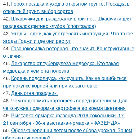
41.
Горох посадка и уход в открытом грунте. Посадка в
открытый грунт, выбор сортов
42.
Шкафчики для раздевалки в фитнес. Шкафчики для
раздевалок фитнес клубов (спортзалов)
43.
Ягоды Годжи, как употреблять инструкция. Что такое
ягоды Годжи и где они растут
44.
Газонокосилка роторная, что значит. Конструктивные
отличия
45.
Лекарство от туберкулеза медведка. Кто такая
медведка и чем она полезна
46.
Корень подсолнуха, как сушить. Как не ошибиться
при покупке корней или при их заготовке
47.
День огня праздник.
48.
Чем подкормить картофель перед цветением. Для
чего нужна подкормка картофеля во время цветения
49.
Выставка-ярмарка фазенда 2019 сокольники. 17-
21 сентября - 36-я выставка-ярмарка «ФАЗЕНДА»
50.
Обрезка черешни летом после сбора урожая. Зачем
обрезают черешню?