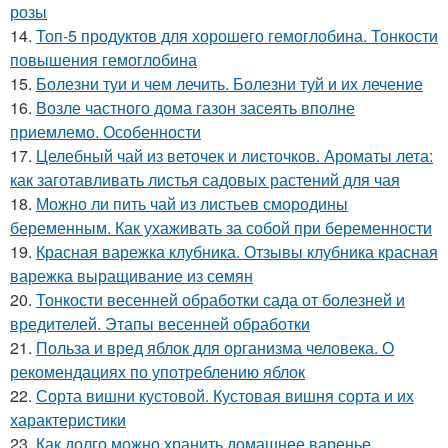
розы
14.
Топ-5 продуктов для хорошего гемоглобина. Тонкости
повышения гемоглобина
15.
Болезни туи и чем лечить. Болезни туй и их лечение
16.
Возле частного дома газон засеять вполне
приемлемо. Особенности
17.
Целебный чай из веточек и листочков. Ароматы лета:
как заготавливать листья садовых растений для чая
18.
Можно ли пить чай из листьев смородины
беременным. Как ухаживать за собой при беременности
19.
Красная варежка клубника. Отзывы клубника красная
варежка выращивание из семян
20.
Тонкости весенней обработки сада от болезней и
вредителей. Этапы весенней обработки
21.
Польза и вред яблок для организма человека. О
рекомендациях по употреблению яблок
22.
Сорта вишни кустовой. Кустовая вишня сорта и их
характеристики
23.
Как долго можно хранить домашнее варенье.