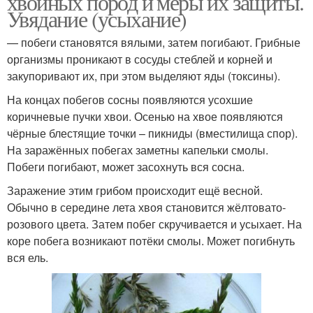
хвойных пород и меры их защиты.
Увядание (усыхание)
— побеги становятся вялыми, затем погибают. Грибные
организмы проникают в сосуды стеблей и корней и
закупоривают их, при этом выделяют яды (токсины).
На концах побегов сосны появляются усохшие
коричневые пучки хвои. Осенью на хвое появляются
чёрные блестящие точки – пикниды (вместилища спор).
На заражённых побегах заметны капельки смолы.
Побеги погибают, может засохнуть вся сосна.
Заражение этим грибом происходит ещё весной.
Обычно в середине лета хвоя становится жёлтовато-
розового цвета. Затем побег скручивается и усыхает. На
коре побега возникают потёки смолы. Может погибнуть
вся ель.