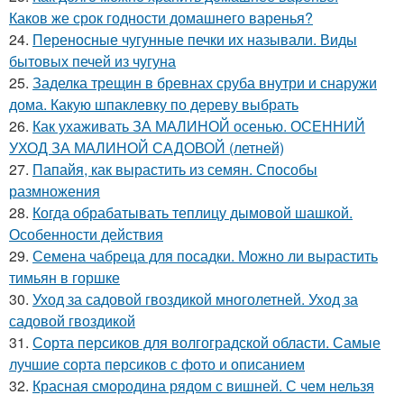
Каков же срок годности домашнего варенья?
24.
Переносные чугунные печки их называли. Виды
бытовых печей из чугуна
25.
Заделка трещин в бревнах сруба внутри и снаружи
дома. Какую шпаклевку по дереву выбрать
26.
Как ухаживать ЗА МАЛИНОЙ осенью. ОСЕННИЙ
УХОД ЗА МАЛИНОЙ САДОВОЙ (летней)
27.
Папайя, как вырастить из семян. Способы
размножения
28.
Когда обрабатывать теплицу дымовой шашкой.
Особенности действия
29.
Семена чабреца для посадки. Можно ли вырастить
тимьян в горшке
30.
Уход за садовой гвоздикой многолетней. Уход за
садовой гвоздикой
31.
Сорта персиков для волгоградской области. Самые
лучшие сорта персиков с фото и описанием
32.
Красная смородина рядом с вишней. С чем нельзя