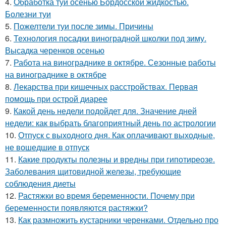
4.
Обработка туй осенью Бордосской жидкостью.
Болезни туи
5.
Пожелтели туи после зимы. Причины
6.
Технология посадки виноградной школки под зиму.
Высадка черенков осенью
7.
Работа на винограднике в октябре. Сезонные работы
на винограднике в октябре
8.
Лекарства при кишечных расстройствах. Первая
помощь при острой диарее
9.
Какой день недели подойдет для. Значение дней
недели: как выбрать благоприятный день по астрологии
10.
Отпуск с выходного дня. Как оплачивают выходные,
не вошедшие в отпуск
11.
Какие продукты полезны и вредны при гипотиреозе.
Заболевания щитовидной железы, требующие
соблюдения диеты
12.
Растяжки во время беременности. Почему при
беременности появляются растяжки?
13.
Как размножить кустарники черенками. Отдельно про