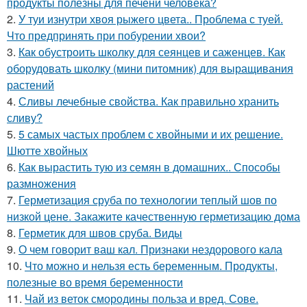
продукты полезны для печени человека?
2.
У туи изнутри хвоя рыжего цвета.. Проблема с туей.
Что предпринять при побурении хвои?
3.
Как обустроить школку для сеянцев и саженцев. Как
оборудовать школку (мини питомник) для выращивания
растений
4.
Сливы лечебные свойства. Как правильно хранить
сливу?
5.
5 самых частых проблем с хвойными и их решение.
Шютте хвойных
6.
Как вырастить тую из семян в домашних.. Способы
размножения
7.
Герметизация сруба по технологии теплый шов по
низкой цене. Закажите качественную герметизацию дома
8.
Герметик для швов сруба. Виды
9.
О чем говорит ваш кал. Признаки нездорового кала
10.
Что можно и нельзя есть беременным. Продукты,
полезные во время беременности
11.
Чай из веток смородины польза и вред. Сове.