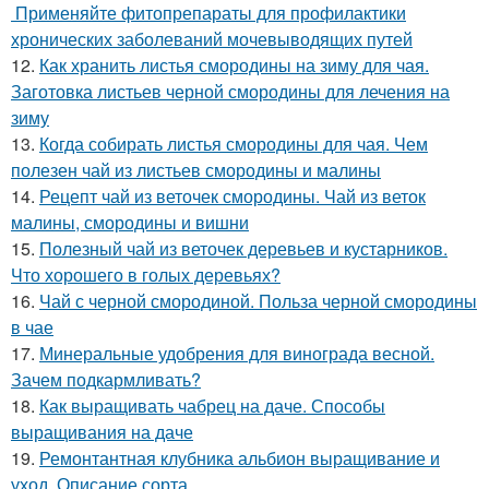
Применяйте фитопрепараты для профилактики
хронических заболеваний мочевыводящих путей
12.
Как хранить листья смородины на зиму для чая.
Заготовка листьев черной смородины для лечения на
зиму
13.
Когда собирать листья смородины для чая. Чем
полезен чай из листьев смородины и малины
14.
Рецепт чай из веточек смородины. Чай из веток
малины, смородины и вишни
15.
Полезный чай из веточек деревьев и кустарников.
Что хорошего в голых деревьях?
16.
Чай с черной смородиной. Польза черной смородины
в чае
17.
Минеральные удобрения для винограда весной.
Зачем подкармливать?
18.
Как выращивать чабрец на даче. Способы
выращивания на даче
19.
Ремонтантная клубника альбион выращивание и
уход. Описание сорта