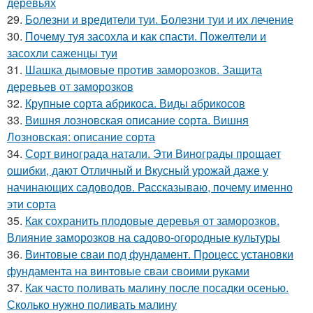
деревьях
29.
Болезни и вредители туи. Болезни туи и их лечение
30.
Почему туя засохла и как спасти. Пожелтели и
засохли саженцы туи
31.
Шашка дымовые против заморозков. Защита
деревьев от заморозков
32.
Крупные сорта абрикоса. Виды абрикосов
33.
Вишня лозновская описание сорта. Вишня
Лозновская: описание сорта
34.
Сорт винограда натали. Эти Винограды прощает
ошибки, дают Отличный и Вкусный урожай даже у
начинающих садоводов. Рассказываю, почему именно
эти сорта
35.
Как сохранить плодовые деревья от заморозков.
Влияние заморозков на садово-огородные культуры
36.
Винтовые сваи под фундамент. Процесс установки
фундамента на винтовые сваи своими руками
37.
Как часто поливать малину после посадки осенью.
Сколько нужно поливать малину