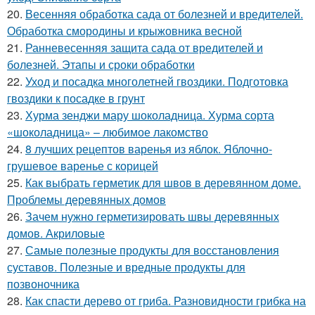
20.
Весенняя обработка сада от болезней и вредителей.
Обработка смородины и крыжовника весной
21.
Ранневесенняя защита сада от вредителей и
болезней. Этапы и сроки обработки
22.
Уход и посадка многолетней гвоздики. Подготовка
гвоздики к посадке в грунт
23.
Хурма зенджи мару шоколадница. Хурма сорта
«шоколадница» – любимое лакомство
24.
8 лучших рецептов варенья из яблок. Яблочно-
грушевое варенье с корицей
25.
Как выбрать герметик для швов в деревянном доме.
Проблемы деревянных домов
26.
Зачем нужно герметизировать швы деревянных
домов. Акриловые
27.
Самые полезные продукты для восстановления
суставов. Полезные и вредные продукты для
позвоночника
28.
Как спасти дерево от гриба. Разновидности грибка на