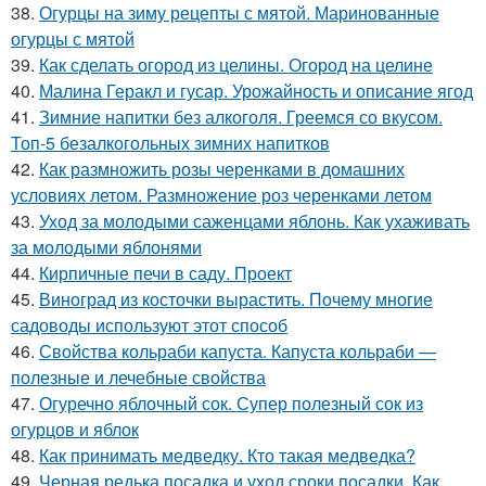
38.
Огурцы на зиму рецепты с мятой. Маринованные
огурцы с мятой
39.
Как сделать огород из целины. Огород на целине
40.
Малина Геракл и гусар. Урожайность и описание ягод
41.
Зимние напитки без алкоголя. Греемся со вкусом.
Топ-5 безалкогольных зимних напитков
42.
Как размножить розы черенками в домашних
условиях летом. Размножение роз черенками летом
43.
Уход за молодыми саженцами яблонь. Как ухаживать
за молодыми яблонями
44.
Кирпичные печи в саду. Проект
45.
Виноград из косточки вырастить. Почему многие
садоводы используют этот способ
46.
Свойства кольраби капуста. Капуста кольраби —
полезные и лечебные свойства
47.
Огуречно яблочный сок. Супер полезный сок из
огурцов и яблок
48.
Как принимать медведку. Кто такая медведка?
49.
Черная редька посадка и уход сроки посадки. Как