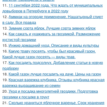
11.
11 сентября 2022 года. Что ждать от муниципальных
довыборов в Петербурге в 2022 году
12.
Аммиак на огороде применение. Нашатырный спирт
в саду. Вся правда
13.
Зимние сорта яблок. Лучшие сорта зимних яблок
14.
Как сажать и ухаживать за гвоздикой. Размножение
кустистой гвоздики
15.
Инжир домашний уход. Описание и виды культуры
16.
Какую траву посеять, чтобы был красивый газон.
Какой лучше газон посеять — виды трав.
17.
Как посадить подсолнух. Добавление статьи в новую
подборку
18.
Какой газон лучше посадить на даче. Цены на газон
19.
Красная варежка клубника. Отзывы клубника красная
варежка выращивание из семян
20.
Уход и посадка многолетней гвоздики. Подготовка
гвоздики к посадке в грунт
21.
Сколько храниться яблочное варенье. Срок хранения