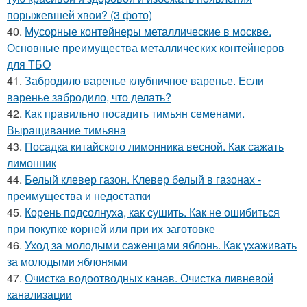
порыжевшей хвои? (3 фото)
40.
Мусорные контейнеры металлические в москве.
Основные преимущества металлических контейнеров
для ТБО
41.
Забродило варенье клубничное варенье. Если
варенье забродило, что делать?
42.
Как правильно посадить тимьян семенами.
Выращивание тимьяна
43.
Посадка китайского лимонника весной. Как сажать
лимонник
44.
Белый клевер газон. Клевер белый в газонах -
преимущества и недостатки
45.
Корень подсолнуха, как сушить. Как не ошибиться
при покупке корней или при их заготовке
46.
Уход за молодыми саженцами яблонь. Как ухаживать
за молодыми яблонями
47.
Очистка водоотводных канав. Очистка ливневой
канализации