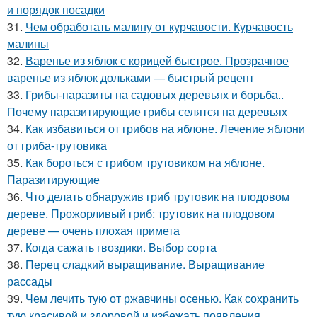
и порядок посадки
31.
Чем обработать малину от курчавости. Курчавость
малины
32.
Варенье из яблок с корицей быстрое. Прозрачное
варенье из яблок дольками — быстрый рецепт
33.
Грибы-паразиты на садовых деревьях и борьба..
Почему паразитирующие грибы селятся на деревьях
34.
Как избавиться от грибов на яблоне. Лечение яблони
от гриба-трутовика
35.
Как бороться с грибом трутовиком на яблоне.
Паразитирующие
36.
Что делать обнаружив гриб трутовик на плодовом
дереве. Прожорливый гриб: трутовик на плодовом
дереве — очень плохая примета
37.
Когда сажать гвоздики. Выбор сорта
38.
Перец сладкий выращивание. Выращивание
рассады
39.
Чем лечить тую от ржавчины осенью. Как сохранить
тую красивой и здоровой и избежать появления