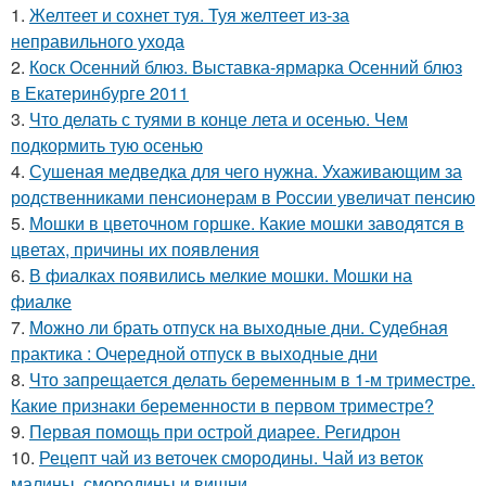
1.
Желтеет и сохнет туя. Туя желтеет из-за
неправильного ухода
2.
Коск Осенний блюз. Выставка-ярмарка Осенний блюз
в Екатеринбурге 2011
3.
Что делать с туями в конце лета и осенью. Чем
подкормить тую осенью
4.
Сушеная медведка для чего нужна. Ухаживающим за
родственниками пенсионерам в России увеличат пенсию
5.
Мошки в цветочном горшке. Какие мошки заводятся в
цветах, причины их появления
6.
В фиалках появились мелкие мошки. Мошки на
фиалке
7.
Можно ли брать отпуск на выходные дни. Судебная
практика : Очередной отпуск в выходные дни
8.
Что запрещается делать беременным в 1-м триместре.
Какие признаки беременности в первом триместре?
9.
Первая помощь при острой диарее. Регидрон
10.
Рецепт чай из веточек смородины. Чай из веток
малины, смородины и вишни