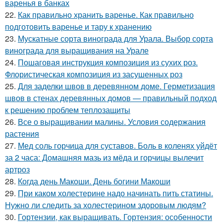
варенья в банках
22.
Как правильно хранить варенье. Как правильно
подготовить варенье и тару к хранению
23.
Мускатные сорта винограда для Урала. Выбор сорта
винограда для выращивания на Урале
24.
Пошаговая инструкция композиция из сухих роз.
Флористическая композиция из засушенных роз
25.
Для заделки швов в деревянном доме. Герметизация
швов в стенах деревянных домов — правильный подход
к решению проблем теплозащиты
26.
Все о выращивании малины. Условия содержания
растения
27.
Мед соль горчица для суставов. Боль в коленях уйдёт
за 2 часа: Домашняя мазь из мёда и горчицы вылечит
артроз
28.
Когда день Макоши. День богини Макоши
29.
При каком холестерине надо начинать пить статины.
Нужно ли следить за холестерином здоровым людям?
30.
Гортензии, как выращивать. Гортензия: особенности