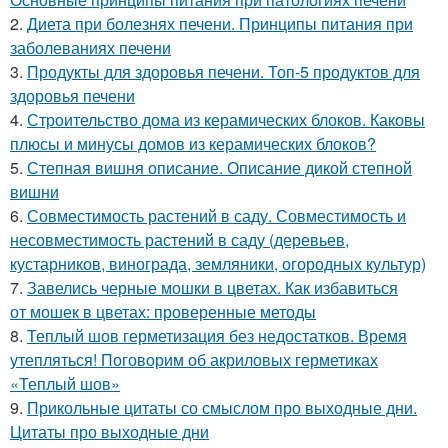
2.
Диета при болезнях печени. Принципы питания при
заболеваниях печени
3.
Продукты для здоровья печени. Топ-5 продуктов для
здоровья печени
4.
Строительство дома из керамических блоков. Каковы
плюсы и минусы домов из керамических блоков?
5.
Степная вишня описание. Описание дикой степной
вишни
6.
Совместимость растений в саду. Совместимость и
несовместимость растений в саду (деревьев,
кустарников, винограда, земляники, огородных культур)
7.
Завелись черные мошки в цветах. Как избавиться
от мошек в цветах: проверенные методы
8.
Теплый шов герметизация без недостатков. Время
утепляться! Поговорим об акриловых герметиках
«Теплый шов»
9.
Прикольные цитаты со смыслом про выходные дни.
Цитаты про выходные дни