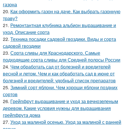
газона
20.
Как оформить газон на даче. Как выбрать газонную
траву?
21.
Ремонтантная клубника альбион выращивание и
уход. Описание сорта
22.
Техника посадки садовой гвоздики. Виды и сорта
садовой гвоздики
23.
Сорта сливы для Краснодарского. Самые
подходящие сорта сливы для Средней полосы России
24.
Чем обработать сад от болезней и вредителей
весной и летом. Чем и как обработать сад в июне от
болезней и вредителей: удобный список препаратов
25.
Зимний сорт яблони. Чем хороши яблони поздних
сортов
26.
Грейпфрут выращивание и уход за вечнозеленым
деревом. Какие условия нужны для выращивания
грейпфрута дома
27.
Уход за малиной осенью. Уход за малиной с ранней
осени