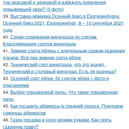
тую красивой и здоровой и избежать появления
порыжевшей хвои? (3 фото)
39.
Выставка-ярмарка Осенний блюз в Екатеринбурге.
Осенний блюз 2021, Екатеринбург, 8 – 10 сентября 2021
года
40.
Сроки созревания винограда по сортам.
Классификация сортов винограда
41.
Зимние сорта яблонь с длительным сроком хранения
плодов. Всё про зимние сорта яблок
42.
Технический сорт винограда, что это значит.
Технический и столовый виноград. Есть ли разница?
43.
Осенний сорт яблок. 50 сортов яблок с фото и
описаниями
44.
Выбор торцовочной пилы. Что такое торцовочная
пила.
45.
Как посадить абрикосы в средней полосе. Покупаем
саженцы абрикосов
46.
Газон посадка и уход своими руками. Как сеять
газонную траву?