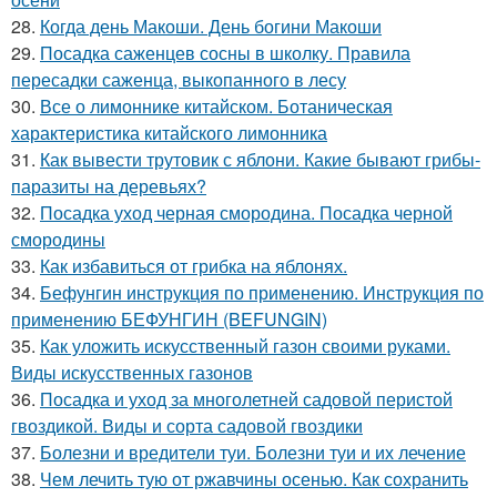
28.
Когда день Макоши. День богини Макоши
29.
Посадка саженцев сосны в школку. Правила
пересадки саженца, выкопанного в лесу
30.
Все о лимоннике китайском. Ботаническая
характеристика китайского лимонника
31.
Как вывести трутовик с яблони. Какие бывают грибы-
паразиты на деревьях?
32.
Посадка уход черная смородина. Посадка черной
смородины
33.
Как избавиться от грибка на яблонях.
34.
Бефунгин инструкция по применению. Инструкция по
применению БЕФУНГИН (BEFUNGIN)
35.
Как уложить искусственный газон своими руками.
Виды искусственных газонов
36.
Посадка и уход за многолетней садовой перистой
гвоздикой. Виды и сорта садовой гвоздики
37.
Болезни и вредители туи. Болезни туи и их лечение
38.
Чем лечить тую от ржавчины осенью. Как сохранить