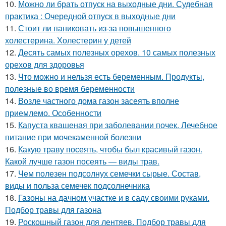
10.
Можно ли брать отпуск на выходные дни. Судебная
практика : Очередной отпуск в выходные дни
11.
Стоит ли паниковать из-за повышенного
холестерина. Холестерин у детей
12.
Десять самых полезных орехов. 10 самых полезных
орехов для здоровья
13.
Что можно и нельзя есть беременным. Продукты,
полезные во время беременности
14.
Возле частного дома газон засеять вполне
приемлемо. Особенности
15.
Капуста квашеная при заболевании почек. Лечебное
питание при мочекаменной болезни
16.
Какую траву посеять, чтобы был красивый газон.
Какой лучше газон посеять — виды трав.
17.
Чем полезен подсолнух семечки сырые. Состав,
виды и польза семечек подсолнечника
18.
Газоны на дачном участке и в саду своими руками.
Подбор травы для газона
19.
Роскошный газон для лентяев. Подбор травы для