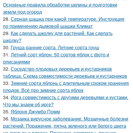
Основные правила обработки целины и подготовки
земли под огород
28.
Серная шашка при какой температуре. Инструкция
по применению дымовой шашки Климат
29.
Как сделать школку для растений. Как сделать
школку?
30.
Груша ранние сорта. Летние сорта груш
31.
Летний сорт яблон. 50 сортов яблок с фото и
описаниями
32.
Соседство плодовых деревьев и кустарников
таблица. Схема совместимости деревьев и кустарников
33.
Зимние сорта яблонь с длительным сроком хранения
плодов. Всё про зимние сорта яблок
34.
Ирга совместимость с другими деревьями и кустами.
Что мы знаем об ирге?
35.
Яблоня Джумбо Помм
36.
Мозаика вирусное заболевание. Мозаичные болезни
растений. Поражение, пятна зеленого или белого цвета
на листьях и плодах. Признаки, симптомы, лечение,