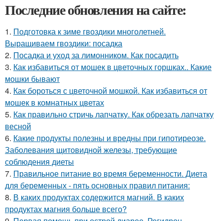
Последние обновления на сайте:
1.
Подготовка к зиме гвоздики многолетней.
Выращиваем гвоздики: посадка
2.
Посадка и уход за лимонником. Как посадить
3.
Как избавиться от мошек в цветочных горшках.. Какие
мошки бывают
4.
Как бороться с цветочной мошкой. Как избавиться от
мошек в комнатных цветах
5.
Как правильно стричь лапчатку. Как обрезать лапчатку
весной
6.
Какие продукты полезны и вредны при гипотиреозе.
Заболевания щитовидной железы, требующие
соблюдения диеты
7.
Правильное питание во время беременности. Диета
для беременных - пять основных правил питания:
8.
В каких продуктах содержится магний. В каких
продуктах магния больше всего?
9.
Первая помощь при острой диарее. Регидрон