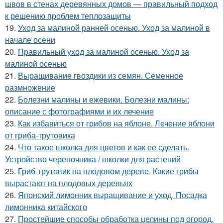
швов в стенах деревянных домов — правильный подход
к решению проблем теплозащиты
19.
Уход за малиной ранней осенью. Уход за малиной в
начале осени
20.
Правильный уход за малиной осенью. Уход за
малиной осенью
21.
Выращивание гвоздики из семян. Семенное
размножение
22.
Болезни малины и ежевики. Болезни малины:
описание с фотографиями и их лечение
23.
Как избавиться от грибов на яблоне. Лечение яблони
от гриба-трутовика
24.
Что такое школка для цветов и как ее сделать.
Устройство череночника / школки для растений
25.
Гриб-трутовик на плодовом дереве. Какие грибы
вырастают на плодовых деревьях
26.
Японский лимонник выращивание и уход. Посадка
лимонника китайского
27.
Простейшие способы обработка целины под огород.