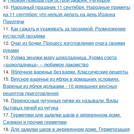
10.
Народный праздник 11 сентября. Народные приметы
на 11 сентября: что нельзя делать на день Иоанна
Предтечи
11.
Как сажать и ухаживать за гвоздикой. Размножение
кустистой гвоздики
12.
Очаг из бочки. Процесс изготовления очага своими
руками
13.
Хурма зенджи мару шоколадница. Хурма сорта
«шоколадница» – любимое лакомство
14.
Яблочное варенье без варки. Классические рецепты
15.
Вкусное варенье из яблок в домашних условиях.
Варенье из яблок дольками - 10 домашних вкусных
рецептов приготовления
16.
Переносные чугунные печки их называли. Виды
бытовых печей из чугуна
17.
Герметики для заделки швов в деревянном доме.
Силикон и прочие герметики
18.
Для заделки швов в деревянном доме. Герметизация