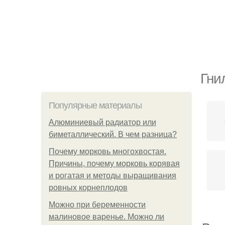
Гни
Популярные материалы
Алюминиевый радиатор или
биметаллический. В чем разница?
Почему морковь многохвостая.
Причины, почему морковь корявая
и рогатая и методы выращивания
ровных корнеплодов
Можно при беременности
малиновое варенье. Можно ли