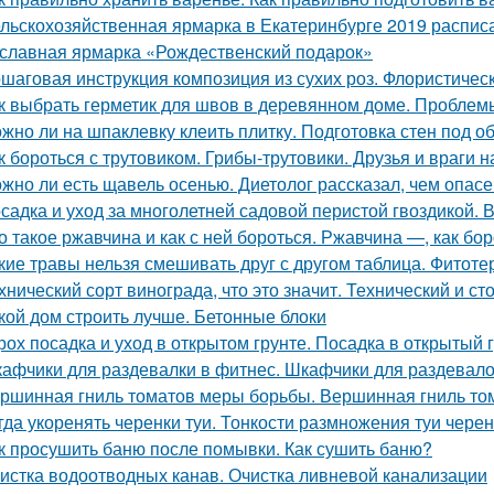
льскохозяйственная ярмарка в Екатеринбурге 2019 расписан
славная ярмарка «Рождественский подарок»
шаговая инструкция композиция из сухих роз. Флористичес
к выбрать герметик для швов в деревянном доме. Пробле
жно ли на шпаклевку клеить плитку. Подготовка стен под о
к бороться с трутовиком. Грибы-трутовики. Друзья и враги н
жно ли есть щавель осенью. Диетолог рассказал, чем опас
садка и уход за многолетней садовой перистой гвоздикой. 
о такое ржавчина и как с ней бороться. Ржавчина —, как бо
кие травы нельзя смешивать друг с другом таблица. Фитоте
хнический сорт винограда, что это значит. Технический и с
кой дом строить лучше. Бетонные блоки
рох посадка и уход в открытом грунте. Посадка в открытый 
афчики для раздевалки в фитнес. Шкафчики для раздевалок
ршинная гниль томатов меры борьбы. Вершинная гниль том
гда укоренять черенки туи. Тонкости размножения туи чере
к просушить баню после помывки. Как сушить баню?
истка водоотводных канав. Очистка ливневой канализации