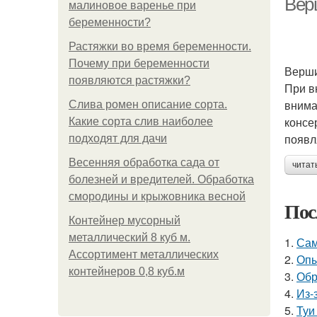
Вер
малиновое варенье при
беременности?
Растяжки во время беременности.
Почему при беременности
Верши
появляются растяжки?
При в
внима
Слива ромен описание сорта.
консер
Какие сорта слив наиболее
появл
подходят для дачи
Весенняя обработка сада от
читат
болезней и вредителей. Обработка
смородины и крыжовника весной
Пос
Контейнер мусорный
металлический 8 куб м.
1.
Сам
Ассортимент металлических
2.
Опы
контейнеров 0,8 куб.м
3.
Обр
4.
Из-
5.
Туи