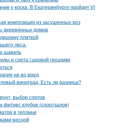
ие у коска. В Екатеринбурге пройдет VI
кая композиция из засушенных роз
мы деревянных домов
блицовку плиткой
ашего леса.
ен щавель
Виды и сорта садовой гвоздики
роться
рапия не во вред
толовый виноград. Есть ли разница?
грунт, выбор сортов
 фитнес клубов (спортзалов)
атов в теплице
нками весной