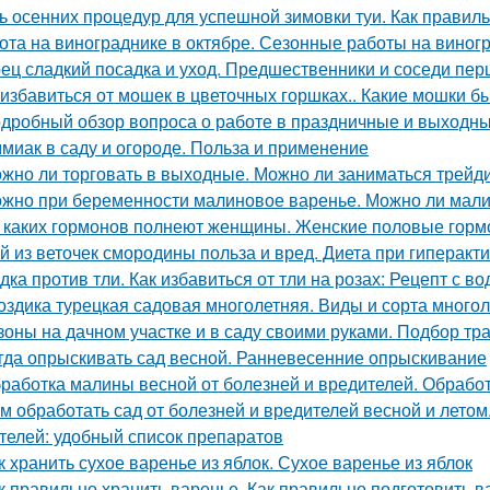
ь осенних процедур для успешной зимовки туи. Как правиль
ота на винограднике в октябре. Сезонные работы на виногр
ец сладкий посадка и уход. Предшественники и соседи пер
 избавиться от мошек в цветочных горшках.. Какие мошки б
дробный обзор вопроса о работе в праздничные и выходн
миак в саду и огороде. Польза и применение
жно ли торговать в выходные. Можно ли заниматься трейд
жно при беременности малиновое варенье. Можно ли мали
 каких гормонов полнеют женщины. Женские половые горм
й из веточек смородины польза и вред. Диета при гиперак
дка против тли. Как избавиться от тли на розах: Рецепт с во
оздика турецкая садовая многолетняя. Виды и сорта многол
зоны на дачном участке и в саду своими руками. Подбор тр
гда опрыскивать сад весной. Ранневесенние опрыскивание
работка малины весной от болезней и вредителей. Обработ
м обработать сад от болезней и вредителей весной и летом.
телей: удобный список препаратов
к хранить сухое варенье из яблок. Сухое варенье из яблок
к правильно хранить варенье. Как правильно подготовить в