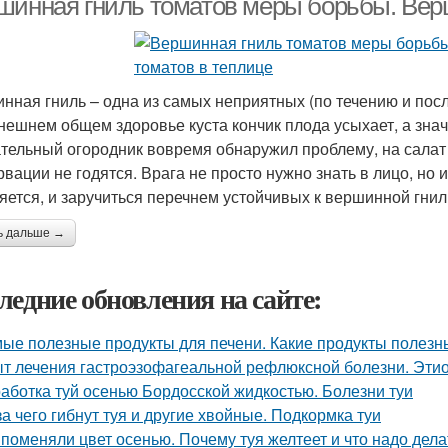
шинная гниль томатов меры борьбы. Верш
нная гниль – одна из самых неприятных (по течению и пос
нешнем общем здоровье куста кончик плода усыхает, а знач
тельный огородник вовремя обнаружил проблему, на салат 
вации не годятся. Врага не просто нужно знать в лицо, но и
яется, и заручиться перечнем устойчивых к вершинной гнил
ь дальше →
ледние обновления на сайте:
ые полезные продукты для печени. Какие продукты полезн
т лечения гастроэзофагеальной рефлюксной болезни. Этио
аботка туй осенью Бордосской жидкостью. Болезни туи
за чего гибнут туя и другие хвойные. Подкормка туи
 поменяли цвет осенью. Почему туя желтеет и что надо дела