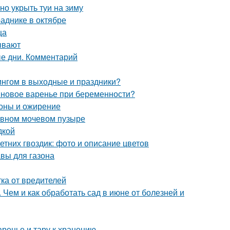
но укрыть туи на зиму
аднике в октябре
ца
ывают
ые дни. Комментарий
ингом в выходные и праздники?
новое варенье при беременности?
оны и ожирение
тивном мочевом пузыре
дкой
етних гвоздик: фото и описание цветов
авы для газона
ка от вредителей
 Чем и как обработать сад в июне от болезней и
аренье и тару к хранению