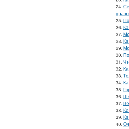
24.
Се
право
25.
По
26.
Ка
27.
Мо
28.
Ка
29.
Мо
30.
По
31.
Чт
32.
Ка
33.
Те
34.
Ка
35.
Го
36.
Шк
37.
Ве
38.
Ко
39.
Ка
40.
Оч