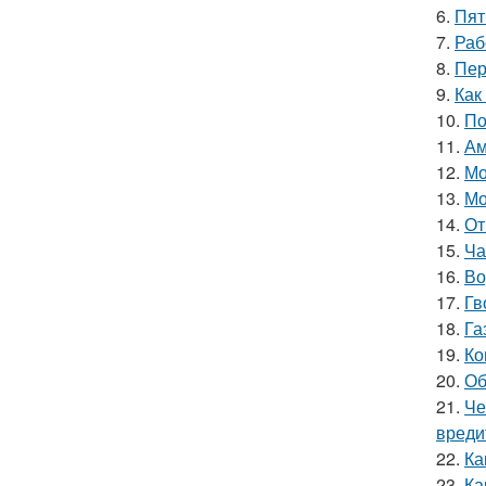
6.
Пят
7.
Раб
8.
Пер
9.
Как
10.
По
11.
Ам
12.
Мо
13.
Мо
14.
От
15.
Ча
16.
Во
17.
Гв
18.
Га
19.
Ко
20.
Об
21.
Че
вреди
22.
Ка
23.
Ка