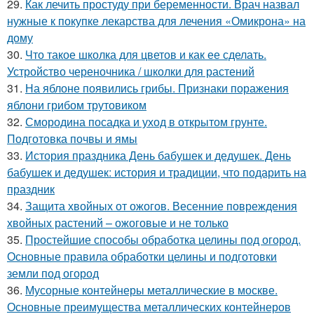
29.
Как лечить простуду при беременности. Врач назвал
нужные к покупке лекарства для лечения «Омикрона» на
дому
30.
Что такое школка для цветов и как ее сделать.
Устройство череночника / школки для растений
31.
На яблоне появились грибы. Признаки поражения
яблони грибом трутовиком
32.
Смородина посадка и уход в открытом грунте.
Подготовка почвы и ямы
33.
История праздника День бабушек и дедушек. День
бабушек и дедушек: история и традиции, что подарить на
праздник
34.
Защита хвойных от ожогов. Весенние повреждения
хвойных растений – ожоговые и не только
35.
Простейшие способы обработка целины под огород.
Основные правила обработки целины и подготовки
земли под огород
36.
Мусорные контейнеры металлические в москве.
Основные преимущества металлических контейнеров