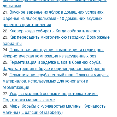
дольками
21.
Вкусное варенье из яблок в домашних условиях.
Варенье из яблок дольками - 10 домашних вкусных
рецептов приготовления
22.
Клевер когда собирать. Когда собирать клевер
23.
Как пересадить многолетнюю гвоздику. Возможные
варианты
24.
Пошаговая инструкция композиция из сухих роз.
Флористическая композиция из засушенных роз
25.
Герметизация и заделка швов в бревнах сруба.
Заделка трещин в брусе и оцилиндрованном бревне
26.
Герметизация сруба теплый шов. Плюсы и минусы
материалов, используемых для конопатки и
герметизации
27.
Уход за малиной осенью и подготовка к зиме.
Подготовка малины к зиме
28.
Меры борьбы с курчавостью малины. Курчавость
малины ( L eaf curl of raspberry)