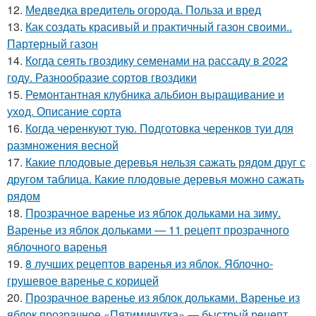
12.
Медведка вредитель огорода. Польза и вред
13.
Как создать красивый и практичный газон своими..
Партерный газон
14.
Когда сеять гвоздику семенами на рассаду в 2022
году. Разнообразие сортов гвоздики
15.
Ремонтантная клубника альбион выращивание и
уход. Описание сорта
16.
Когда черенкуют тую. Подготовка черенков туи для
размножения весной
17.
Какие плодовые деревья нельзя сажать рядом друг с
другом таблица. Какие плодовые деревья можно сажать
рядом
18.
Прозрачное варенье из яблок дольками на зиму.
Варенье из яблок дольками — 11 рецепт прозрачного
яблочного варенья
19.
8 лучших рецептов варенья из яблок. Яблочно-
грушевое варенье с корицей
20.
Прозрачное варенье из яблок дольками. Варенье из
яблок прозрачное «Пятиминутка» — быстрый рецепт