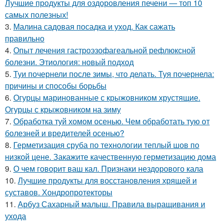
Лучшие продукты для оздоровления печени — топ 10
самых полезных!
3.
Малина садовая посадка и уход. Как сажать
правильно
4.
Опыт лечения гастроэзофагеальной рефлюксной
болезни. Этиология: новый подход
5.
Туи почернели после зимы, что делать. Туя почернела:
причины и способы борьбы
6.
Огурцы маринованные с крыжовником хрустящие.
Огурцы с крыжовником на зиму
7.
Обработка туй хомом осенью. Чем обработать тую от
болезней и вредителей осенью?
8.
Герметизация сруба по технологии теплый шов по
низкой цене. Закажите качественную герметизацию дома
9.
О чем говорит ваш кал. Признаки нездорового кала
10.
Лучшие продукты для восстановления хрящей и
суставов. Хондропротекторы
11.
Арбуз Сахарный малыш. Правила выращивания и
ухода