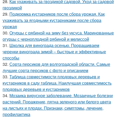
28.
Как ухаживать за гвоздикой садовой. Уход за садовой
гвоздикой
29.
Подкормка кустарников после сбора урожая. Как
ухаживать за ягодными кустарниками после сбора
урожая
30.
Огурцы с рябиной на зиму без уксуса. Маринованные
огурцы с черноплодной рябиной и мелиссой
31.
Школка для винограда осенью. Проращиваем
черенки винограда зимой – быстрые и эффективные
способы
32.
Сорта персиков для волгоградской области. Самые
лучшие сорта персиков с фото и описанием
33.
Таблица совместимости плодовых деревьев и
кустарников в саду таблица. Наилучшая совместимость
плодовых деревьев и кустарников
34.
Мозаика вирусное заболевание. Мозаичные болезни
растений. Поражение, пятна зеленого или белого цвета
на листьях и плодах. Признаки, симптомы, лечение,
профилактика