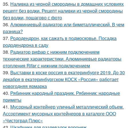
35.
Наливка из черной смородины в домашних условиях
рецепт без водки. Рецепт наливки из черной смородины
без водки, пошагово с фото
36.
Алюминиевый радиатор или биметаллический. В чем
разница?
37.
Рододендрон, как сажать в подмосковье. Посадка
рододендрона в саду
38.
Радиатор рифар с нижним подключением
технические характеристики. Алюминиевые радиаторы
отопления Rifar с нижним подключением
39.
Выставки в коске россия в екатеринбурге 2019. До 30
декабря в екатеринбургском КОСК «Россия» работает
новогодняя ярмарка
40.
Рябинник народный праздник. Рябинник: народные
приметы
41.
Мусорный контейнер уличный металлический объем.
Ассортимент мусорных контейнеров в каталоге ООО
«Чистоград Плюс»
42.
Шкафчики для раздевалок воронеж.