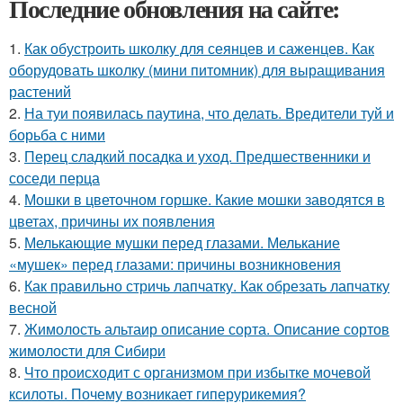
Последние обновления на сайте:
1.
Как обустроить школку для сеянцев и саженцев. Как
оборудовать школку (мини питомник) для выращивания
растений
2.
На туи появилась паутина, что делать. Вредители туй и
борьба с ними
3.
Перец сладкий посадка и уход. Предшественники и
соседи перца
4.
Мошки в цветочном горшке. Какие мошки заводятся в
цветах, причины их появления
5.
Мелькающие мушки перед глазами. Мелькание
«мушек» перед глазами: причины возникновения
6.
Как правильно стричь лапчатку. Как обрезать лапчатку
весной
7.
Жимолость альтаир описание сорта. Описание сортов
жимолости для Сибири
8.
Что происходит с организмом при избытке мочевой
ксилоты. Почему возникает гиперурикемия?