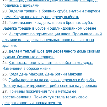
поделись с друзьями!
20.
Заделка трещин в бревнах сруба внутри и снаружи
дома. Какую шпаклевку по дереву выбрать
21.
Герметизация и заделка швов в бревнах сруба.
Заделка трещин в брусе и оцилиндрованном бревне
22.
Инструкция по герметизации швов. Промышленный
альпинизм – заделка панельных швов на высотных
зданиях
23.
Делаем теплый шов для деревянного дома своими
руками. Основные операции:
24.
Как восстановить защитные свойства желудка..
Изменения в образе жизни
25.
Когда день Макоши. День богини Макоши
26.
Грибы-паразиты на садовых деревьях и борьба..
Почему паразитирующие грибы селятся на деревьях
27.
Причины пожелтения туи и методы её
восстановления. Почему туя стала терять свою
декоративность и начала желтеть