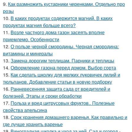
9.
Как размножить кустарники черенками. Отдельно про
розы
10.
В каких продуктах содержится магний. В каких
продуктах магния больше всего?
11.
Возле частного дома газон засеять вполне
приемлемо. Особенности
12.
О пользе черной смородины. Черная смородина:
витамины и минералы
13.
Замена дорогим теплицам. Парники и теплицы
14.
Оформление газона перед домом. Выбор сорта
15.
Как сделать школку для мелких луковичек лилий и
тюльпанов. Добавление статьи в новую подборку
16.
Ранневесенняя защита сада от вредителей и
болезней. Этапы и сроки обработки
17.
Польза и вред цитрусовых фруктов.. Полезные
свойства апельсина
18.
Срок хранения домашнего варенья. Как правильно и
где лучше хранить варенье
19.
Виноградная школка и уход за ней. Сад и огород -