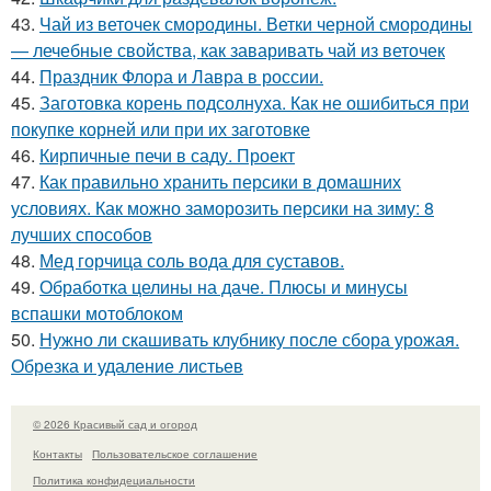
43.
Чай из веточек смородины. Ветки черной смородины
— лечебные свойства, как заваривать чай из веточек
44.
Праздник Флора и Лавра в россии.
45.
Заготовка корень подсолнуха. Как не ошибиться при
покупке корней или при их заготовке
46.
Кирпичные печи в саду. Проект
47.
Как правильно хранить персики в домашних
условиях. Как можно заморозить персики на зиму: 8
лучших способов
48.
Мед горчица соль вода для суставов.
49.
Обработка целины на даче. Плюсы и минусы
вспашки мотоблоком
50.
Нужно ли скашивать клубнику после сбора урожая.
Обрезка и удаление листьев
© 2026 Красивый сад и огород
Контакты
Пользовательское соглашение
Политика конфидециальности