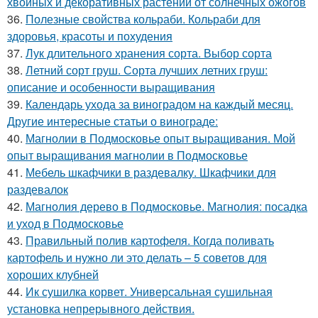
хвойных и декоративных растений от солнечных ожогов
36.
Полезные свойства кольраби. Кольраби для
здоровья, красоты и похудения
37.
Лук длительного хранения сорта. Выбор сорта
38.
Летний сорт груш. Сорта лучших летних груш:
описание и особенности выращивания
39.
Календарь ухода за виноградом на каждый месяц.
Другие интересные статьи о винограде:
40.
Магнолии в Подмосковье опыт выращивания. Мой
опыт выращивания магнолии в Подмосковье
41.
Мебель шкафчики в раздевалку. Шкафчики для
раздевалок
42.
Магнолия дерево в Подмосковье. Магнолия: посадка
и уход в Подмосковье
43.
Правильный полив картофеля. Когда поливать
картофель и нужно ли это делать – 5 советов для
хороших клубней
44.
Ик сушилка корвет. Универсальная сушильная
установка непрерывного действия.