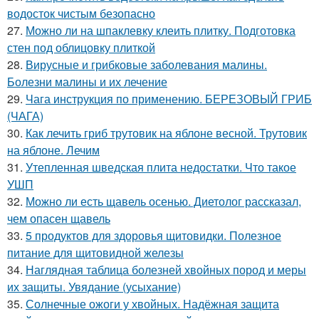
водосток чистым безопасно
27.
Можно ли на шпаклевку клеить плитку. Подготовка
стен под облицовку плиткой
28.
Вирусные и грибковые заболевания малины.
Болезни малины и их лечение
29.
Чага инструкция по применению. БЕРЕЗОВЫЙ ГРИБ
(ЧАГА)
30.
Как лечить гриб трутовик на яблоне весной. Трутовик
на яблоне. Лечим
31.
Утепленная шведская плита недостатки. Что такое
УШП
32.
Можно ли есть щавель осенью. Диетолог рассказал,
чем опасен щавель
33.
5 продуктов для здоровья щитовидки. Полезное
питание для щитовидной железы
34.
Наглядная таблица болезней хвойных пород и меры
их защиты. Увядание (усыхание)
35.
Солнечные ожоги у хвойных. Надёжная защита