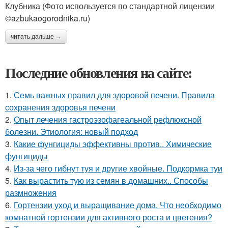
Клубника (Фото используется по стандартной лицензии
©azbukaogorodnika.ru)
читать дальше →
Последние обновления на сайте:
1.
Семь важных правил для здоровой печени. Правила
сохранения здоровья печени
2.
Опыт лечения гастроэзофагеальной рефлюксной
болезни. Этиология: новый подход
3.
Какие фунгициды эффективны против.. Химические
фунгициды
4.
Из-за чего гибнут туя и другие хвойные. Подкормка туи
5.
Как вырастить тую из семян в домашних.. Способы
размножения
6.
Гортензии уход и выращивание дома. Что необходимо
комнатной гортензии для активного роста и цветения?