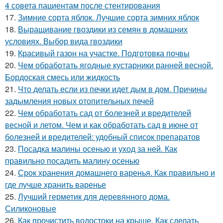
4 совета пациентам после стентирования
17.
Зимние сорта яблок. Лучшие сорта зимних яблок
18.
Выращивание гвоздики из семян в домашних
условиях. Выбор вида гвоздики
19.
Красивый газон на участке. Подготовка почвы
20.
Чем обработать ягодные кустарники ранней весной.
Бордоская смесь или жидкость
21.
Что делать если из печки идет дым в дом. Причины
задымления новых отопительных печей
22.
Чем обработать сад от болезней и вредителей
весной и летом. Чем и как обработать сад в июне от
болезней и вредителей: удобный список препаратов
23.
Посадка малины осенью и уход за ней. Как
правильно посадить малину осенью
24.
Срок хранения домашнего варенья. Как правильно и
где лучше хранить варенье
25.
Лучший герметик для деревянного дома.
Силиконовые
26.
Как прочистить водостоки на крыше. Как сделать