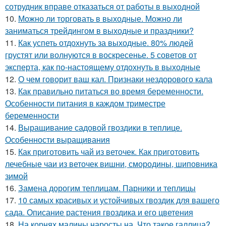
сотрудник вправе отказаться от работы в выходной
10.
Можно ли торговать в выходные. Можно ли
заниматься трейдингом в выходные и праздники?
11.
Как успеть отдохнуть за выходные. 80% людей
грустят или волнуются в воскресенье. 5 советов от
эксперта, как по-настоящему отдохнуть в выходные
12.
О чем говорит ваш кал. Признаки нездорового кала
13.
Как правильно питаться во время беременности.
Особенности питания в каждом триместре
беременности
14.
Выращивание садовой гвоздики в теплице.
Особенности выращивания
15.
Как приготовить чай из веточек. Как приготовить
лечебные чаи из веточек вишни, смородины, шиповника
зимой
16.
Замена дорогим теплицам. Парники и теплицы
17.
10 самых красивых и устойчивых гвоздик для вашего
сада. Описание растения гвоздика и его цветения
18.
На корнях малины наросты на. Что такое галлица?