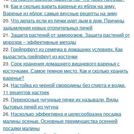
19.
Как и сколько варить варенье из яблок на зиму.
Варенье из яблок: самые вкусные рецепты на зиму
20.
Что делать если из печки идет дым в дом. Причины
задымления новых отопительных печей
21.
Защита растений от заморозков. Защита растений от
морозов – эффективные методы
22.
Грейпрфрут из семечка в домашних условиях. Как
вырастить грейпфрут из косточки
23.
Срок хранения домашнего вишневого варенья с
косточками. Самое темное место. Как и сколько хранить
варенье?
24.
Настойка из черной смородины без спирта и водки.
11 рецептов настоек
25.
Переносные чугунные печки их называли. Виды
бытовых печей из чугуна
26.
Насколько эффективна и целесообразна посадка
малины осенью. Основные преимущества осенней
посадки малины