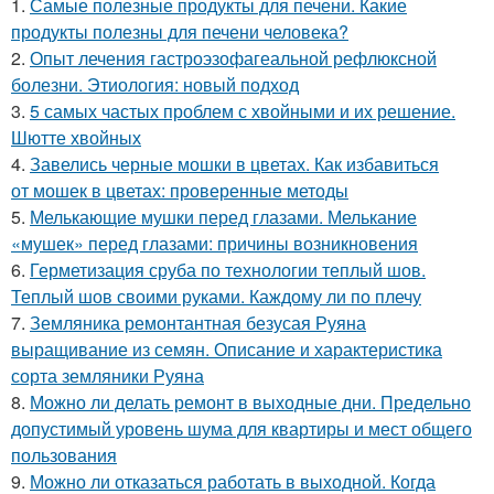
1.
Самые полезные продукты для печени. Какие
продукты полезны для печени человека?
2.
Опыт лечения гастроэзофагеальной рефлюксной
болезни. Этиология: новый подход
3.
5 самых частых проблем с хвойными и их решение.
Шютте хвойных
4.
Завелись черные мошки в цветах. Как избавиться
от мошек в цветах: проверенные методы
5.
Мелькающие мушки перед глазами. Мелькание
«мушек» перед глазами: причины возникновения
6.
Герметизация сруба по технологии теплый шов.
Теплый шов своими руками. Каждому ли по плечу
7.
Земляника ремонтантная безусая Руяна
выращивание из семян. Описание и характеристика
сорта земляники Руяна
8.
Можно ли делать ремонт в выходные дни. Предельно
допустимый уровень шума для квартиры и мест общего
пользования
9.
Можно ли отказаться работать в выходной. Когда