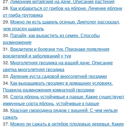
27.
Лимонник китайский на даче. Описание растения
28.
Как избавиться от грибов на яблоне. Лечение яблони
от гриба-трутовика
29.
Можно ли есть щавель осенью. Диетолог рассказал,
чем опасен щавель
30.
Папайя, как вырастить из семян. Способы
размножения
31.
Вредители и болезни туи. Признаки появления
вредителей и заболеваний у туи
32.
Многолетняя гвоздика на вашей даче. Описание
цветка многолетняя гвоздика
33.
Деление куста садовой многолетней гвоздики
34.
Как выращивать гвоздику в домашних условиях.
Правила размножения комнатной гвоздики
35.
Сорта яблонь устойчивые к парше. Какие существуют
иммунные сорта яблонь, устойчивые к парше
36.
Красная смородина рядом с вишней. С чем нельзя
сажать
37.
Можно ли сажать в октябре плодовые деревья. Какие