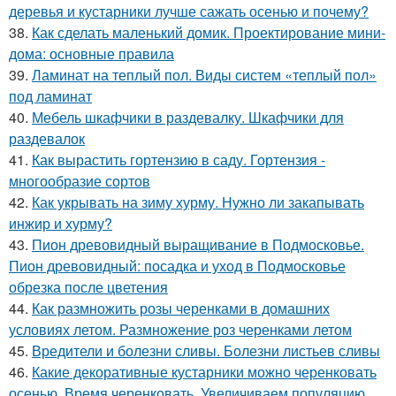
деревья и кустарники лучше сажать осенью и почему?
38.
Как сделать маленький домик. Проектирование мини-
дома: основные правила
39.
Ламинат на теплый пол. Виды систем «теплый пол»
под ламинат
40.
Мебель шкафчики в раздевалку. Шкафчики для
раздевалок
41.
Как вырастить гортензию в саду. Гортензия -
многообразие сортов
42.
Как укрывать на зиму хурму. Нужно ли закапывать
инжир и хурму?
43.
Пион древовидный выращивание в Подмосковье.
Пион древовидный: посадка и уход в Подмосковье
обрезка после цветения
44.
Как размножить розы черенками в домашних
условиях летом. Размножение роз черенками летом
45.
Вредители и болезни сливы. Болезни листьев сливы
46.
Какие декоративные кустарники можно черенковать
осенью. Время черенковать. Увеличиваем популяцию