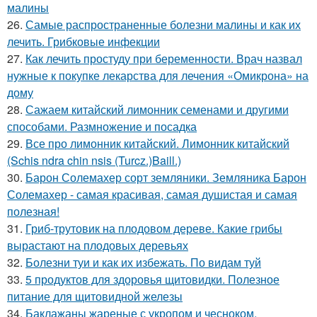
малины
26.
Самые распространенные болезни малины и как их
лечить. Грибковые инфекции
27.
Как лечить простуду при беременности. Врач назвал
нужные к покупке лекарства для лечения «Омикрона» на
дому
28.
Сажаем китайский лимонник семенами и другими
способами. Размножение и посадка
29.
Все про лимонник китайский. Лимонник китайский
(Schis ndra chin nsis (Turcz.)Baill.)
30.
Барон Солемахер сорт земляники. Земляника Барон
Солемахер - самая красивая, самая душистая и самая
полезная!
31.
Гриб-трутовик на плодовом дереве. Какие грибы
вырастают на плодовых деревьях
32.
Болезни туи и как их избежать. По видам туй
33.
5 продуктов для здоровья щитовидки. Полезное
питание для щитовидной железы
34.
Баклажаны жареные с укропом и чесноком.