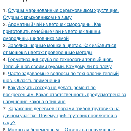
1.
Огурцы маринованные с крыжовником хрустящие.
Огурцы с крыжовником на зиму
2.
Ароматный чай из веточек смородины. Как
приготовить лечебные чаи из веточек вишни,
смородины, шиповника зимой
3.
Завелись черные мошки в цветах. Как избавиться
от мошек в цветах: проверенные методы
4.
Герметизация сруба по технологии теплый шов.
Теплый шов своими руками. Каждому ли по плечу
5.
Часто задаваемые вопросы по технологии теплый
шов. Область применения
6.
Как убедить соседа не делать ремонт по
воскресеньям. Какая ответственность предусмотрена за
нарушение Закона о тишине
7.
Заражение деревьев спорами грибов трутовика на
дачном участке. Почему гриб-трутовик появляется в
саду?
8.
Можно ли беременным… Ответы на популярные