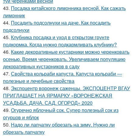
туи черенками весной
43.
Посадка китайского лимонника весной. Как сажать
лимонник
44.
Посадить подсолнухи на даче. Как посадить
подсолнухи
45.
Клубника посадка и уход в открытом грунте
подкормка. Когда нужно подкармливать клубнику?
46.
Какие декоративные кустарники можно черенковать
осенью. Время черенковать. Увеличиваем популяцию
декоративных кустарников в саду
47.
Свойства кольраби капуста. Капуста кольраби —
полезные и лечебные свойства
48.
Экспоцентр воронеж саженцы. ЭКСПОЦЕНТР ВГАУ
ПРИГЛАШАЕТ НА ЯРМАРКУ «ВОРОНЕЖСКАЯ
УСАДЬБА. ДАЧА. САД. ОГОРОД» 2020
49.
Огуречно яблочный сок. Супер полезный сок из
огурцов и яблок
50.
Надо ли лапчатку обрезать на зиму. Нужно ли
обрезать лапчатку