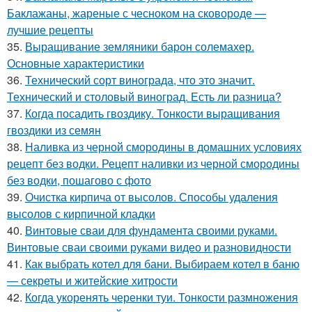
Баклажаны, жареные с чесноком на сковороде —
лучшие рецепты
35.
Выращивание земляники барон солемахер.
Основные характеристики
36.
Технический сорт винограда, что это значит.
Технический и столовый виноград. Есть ли разница?
37.
Когда посадить гвоздику. Тонкости выращивания
гвоздики из семян
38.
Наливка из черной смородины в домашних условиях
рецепт без водки. Рецепт наливки из черной смородины
без водки, пошагово с фото
39.
Очистка кирпича от высолов. Способы удаления
высолов с кирпичной кладки
40.
Винтовые сваи для фундамента своими руками.
Винтовые сваи своими руками видео и разновидности
41.
Как выбрать котел для бани. Выбираем котел в баню
— секреты и житейские хитрости
42.
Когда укоренять черенки туи. Тонкости размножения