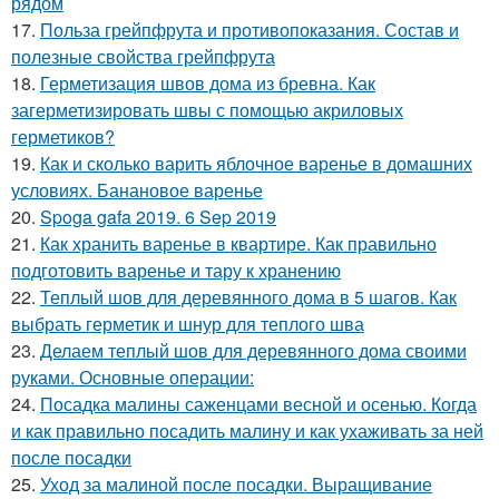
рядом
17.
Польза грейпфрута и противопоказания. Состав и
полезные свойства грейпфрута
18.
Герметизация швов дома из бревна. Как
загерметизировать швы с помощью акриловых
герметиков?
19.
Как и сколько варить яблочное варенье в домашних
условиях. Банановое варенье
20.
Spoga gafa 2019. 6 Sep 2019
21.
Как хранить варенье в квартире. Как правильно
подготовить варенье и тару к хранению
22.
Теплый шов для деревянного дома в 5 шагов. Как
выбрать герметик и шнур для теплого шва
23.
Делаем теплый шов для деревянного дома своими
руками. Основные операции:
24.
Посадка малины саженцами весной и осенью. Когда
и как правильно посадить малину и как ухаживать за ней
после посадки
25.
Уход за малиной после посадки. Выращивание