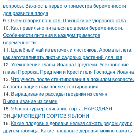
вопросы. Важность первого триместра беременности
для развития плода
9.
О чем говорит ваш кал. Признаки нездорового кала
10.
Как правильно питаться во время беременности.
Особенности питания в каждом триместре
беременности
11.
Целебный чай из веточек и листочков. Ароматы лета:
как заготавливать листья садовых растений для чая
12.
Усекновение главы Иоанна Предтечи. Усекновение
главы Пророка, Предтечи и Крестителя Господня Иоанна
13.
Что учесть после стентирования в пожилом возрасте.
4 совета пациентам после стентирования
14.
Выращивание рассады гвоздики из семян.
Выращивание из семян
15.
Яблоня курьер описание сорта. НАРОДНАЯ
ЭНЦИКЛОПЕДИЯ СОРТОВ ЯБЛОНИ
16.
Какие плодовые деревья нельзя сажать рядом друг с
другом таблица. Какие плодовые деревья можно сажать