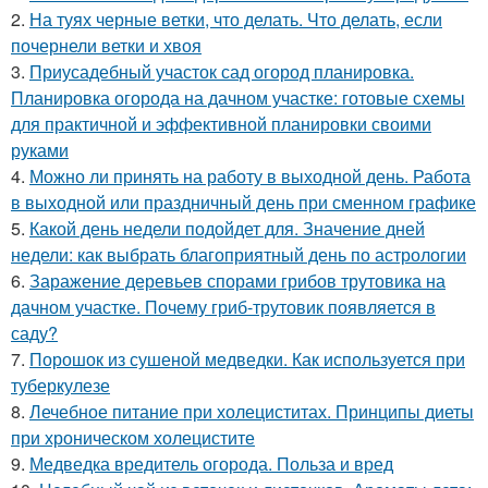
2.
На туях черные ветки, что делать. Что делать, если
почернели ветки и хвоя
3.
Приусадебный участок сад огород планировка.
Планировка огорода на дачном участке: готовые схемы
для практичной и эффективной планировки своими
руками
4.
Можно ли принять на работу в выходной день. Работа
в выходной или праздничный день при сменном графике
5.
Какой день недели подойдет для. Значение дней
недели: как выбрать благоприятный день по астрологии
6.
Заражение деревьев спорами грибов трутовика на
дачном участке. Почему гриб-трутовик появляется в
саду?
7.
Порошок из сушеной медведки. Как используется при
туберкулезе
8.
Лечебное питание при холециститах. Принципы диеты
при хроническом холецистите
9.
Медведка вредитель огорода. Польза и вред