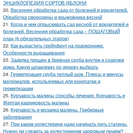
ЭНЦИКЛОПЕДИЯ СОРТОВ ЯБЛОНИ
20.
Весенняя обработка сада от болезней и вредителей.
Обработка смородины и крыжовника весной
21.
Когда и чем опрыскивать сад весной от вредителей и
болезней. Весенняя обработка сада – ПОШАГОВЫЙ
план (6 обязательных этапов)
22.
Как вырастить грейпфрут на подоконнике.
Особенности выращивания
23.
Заделка трещин в бревнах сруба внутри и снаружи
дома. Какую шпаклевку по дереву выбрать
24.
Герметизация сруба теплый шов. Плюсы и минусы
материалов, используемых для конопатки и
герметизации
25.
Курчавость малины способы лечения. Курчавость и
Желтая карликовость малины
26.
Курчавость и мозаика малины. Грибковые
заболевания
27.
При каком холестерине надо начинать пить статины.
Нужно ли следить за холестерином здоровым людям?