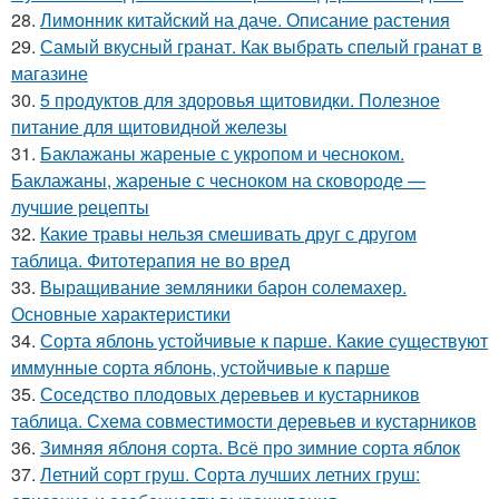
28.
Лимонник китайский на даче. Описание растения
29.
Самый вкусный гранат. Как выбрать спелый гранат в
магазине
30.
5 продуктов для здоровья щитовидки. Полезное
питание для щитовидной железы
31.
Баклажаны жареные с укропом и чесноком.
Баклажаны, жареные с чесноком на сковороде —
лучшие рецепты
32.
Какие травы нельзя смешивать друг с другом
таблица. Фитотерапия не во вред
33.
Выращивание земляники барон солемахер.
Основные характеристики
34.
Сорта яблонь устойчивые к парше. Какие существуют
иммунные сорта яблонь, устойчивые к парше
35.
Соседство плодовых деревьев и кустарников
таблица. Схема совместимости деревьев и кустарников
36.
Зимняя яблоня сорта. Всё про зимние сорта яблок
37.
Летний сорт груш. Сорта лучших летних груш: