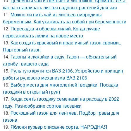
10.
Целебный чай из веточек и листочков. Ароматы лета:
как заготавливать листья садовых растений для чая
11.
Можно ли пить чай из листьев смородины
беременным. Как ухаживать за собой при беременности
12.
Пересадка и обрезка лилий. Когда лучше
пересаживать лилии на новое место
13.
Как создать красивый и практичный газон своими..
Партерный газон
14.
Газоны и лужайки в саду. Газон — обязательный
атрибут вашего сада
15.
Руль туго крутится ВАЗ 2106. Устройство и принцип
работы рулевого механизма ВАЗ 2106
16.
Выбор места для многолетней гвоздики. Посадка
гвоздики в открытый грунт
17.
Когда сеять гвоздику семенами на рассаду в 2022
году. Разнообразие сортов гвоздики
18.
Роскошный газон для лентяев. Подбор травы для
газона
19.
Яблоня курьер описание сорта. НАРОДНАЯ