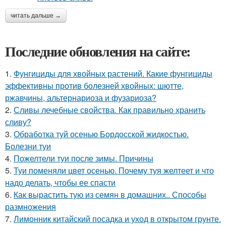
читать дальше →
Последние обновления на сайте:
1.
Фунгициды для хвойных растений. Какие фунгициды
эффективны против болезней хвойных: шютте,
ржавчины, альтернариоза и фузариоза?
2.
Сливы лечебные свойства. Как правильно хранить
сливу?
3.
Обработка туй осенью Бордосской жидкостью.
Болезни туи
4.
Пожелтели туи после зимы. Причины
5.
Туи поменяли цвет осенью. Почему туя желтеет и что
надо делать, чтобы ее спасти
6.
Как вырастить тую из семян в домашних.. Способы
размножения
7.
Лимонник китайский посадка и уход в открытом грунте.