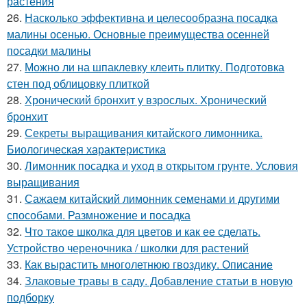
растения
26.
Насколько эффективна и целесообразна посадка
малины осенью. Основные преимущества осенней
посадки малины
27.
Можно ли на шпаклевку клеить плитку. Подготовка
стен под облицовку плиткой
28.
Хронический бронхит у взрослых. Хронический
бронхит
29.
Секреты выращивания китайского лимонника.
Биологическая характеристика
30.
Лимонник посадка и уход в открытом грунте. Условия
выращивания
31.
Сажаем китайский лимонник семенами и другими
способами. Размножение и посадка
32.
Что такое школка для цветов и как ее сделать.
Устройство череночника / школки для растений
33.
Как вырастить многолетнюю гвоздику. Описание
34.
Злаковые травы в саду. Добавление статьи в новую
подборку