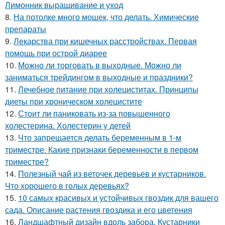
Лимонник выращивание и уход
8.
На потолке много мошек, что делать. Химические
препараты
9.
Лекарства при кишечных расстройствах. Первая
помощь при острой диарее
10.
Можно ли торговать в выходные. Можно ли
заниматься трейдингом в выходные и праздники?
11.
Лечебное питание при холециститах. Принципы
диеты при хроническом холецистите
12.
Стоит ли паниковать из-за повышенного
холестерина. Холестерин у детей
13.
Что запрещается делать беременным в 1-м
триместре. Какие признаки беременности в первом
триместре?
14.
Полезный чай из веточек деревьев и кустарников.
Что хорошего в голых деревьях?
15.
10 самых красивых и устойчивых гвоздик для вашего
сада. Описание растения гвоздика и его цветения
16.
Ландшафтный дизайн вдоль забора. Кустарники