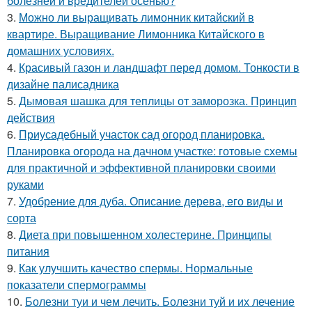
болезней и вредителей осенью?
3.
Можно ли выращивать лимонник китайский в
квартире. Выращивание Лимонника Китайского в
домашних условиях.
4.
Красивый газон и ландшафт перед домом. Тонкости в
дизайне палисадника
5.
Дымовая шашка для теплицы от заморозка. Принцип
действия
6.
Приусадебный участок сад огород планировка.
Планировка огорода на дачном участке: готовые схемы
для практичной и эффективной планировки своими
руками
7.
Удобрение для дуба. Описание дерева, его виды и
сорта
8.
Диета при повышенном холестерине. Принципы
питания
9.
Как улучшить качество спермы. Нормальные
показатели спермограммы
10.
Болезни туи и чем лечить. Болезни туй и их лечение