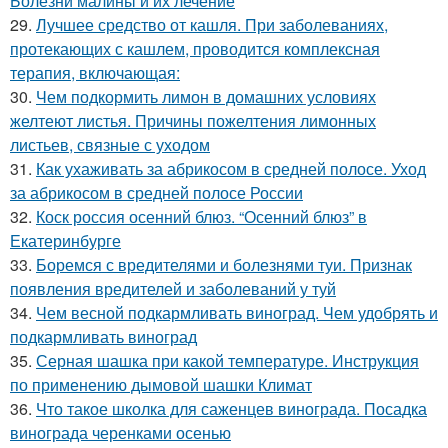
Болезни малины и их лечение
29.
Лучшее средство от кашля. При заболеваниях,
протекающих с кашлем, проводится комплексная
терапия, включающая:
30.
Чем подкормить лимон в домашних условиях
желтеют листья. Причины пожелтения лимонных
листьев, связные с уходом
31.
Как ухаживать за абрикосом в средней полосе. Уход
за абрикосом в средней полосе России
32.
Коск россия осенний блюз. “Осенний блюз” в
Екатеринбурге
33.
Боремся с вредителями и болезнями туи. Признак
появления вредителей и заболеваний у туй
34.
Чем весной подкармливать виноград. Чем удобрять и
подкармливать виноград
35.
Серная шашка при какой температуре. Инструкция
по применению дымовой шашки Климат
36.
Что такое школка для саженцев винограда. Посадка
винограда черенками осенью