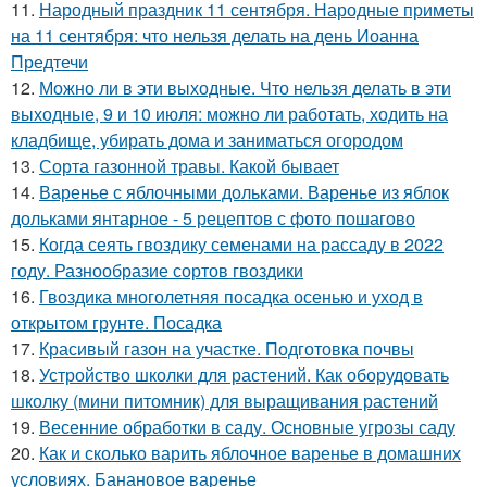
11.
Народный праздник 11 сентября. Народные приметы
на 11 сентября: что нельзя делать на день Иоанна
Предтечи
12.
Можно ли в эти выходные. Что нельзя делать в эти
выходные, 9 и 10 июля: можно ли работать, ходить на
кладбище, убирать дома и заниматься огородом
13.
Сорта газонной травы. Какой бывает
14.
Варенье с яблочными дольками. Варенье из яблок
дольками янтарное - 5 рецептов с фото пошагово
15.
Когда сеять гвоздику семенами на рассаду в 2022
году. Разнообразие сортов гвоздики
16.
Гвоздика многолетняя посадка осенью и уход в
открытом грунте. Посадка
17.
Красивый газон на участке. Подготовка почвы
18.
Устройство школки для растений. Как оборудовать
школку (мини питомник) для выращивания растений
19.
Весенние обработки в саду. Основные угрозы саду
20.
Как и сколько варить яблочное варенье в домашних
условиях. Банановое варенье